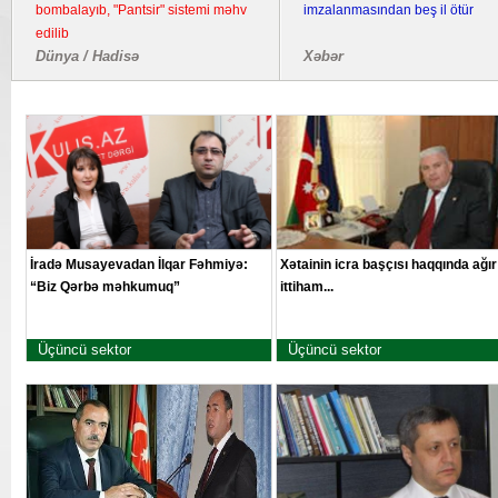
bombalayıb, "Pantsir" sistemi məhv
imzalanmasından beş il ötür
edilib
Dünya / Hadisə
Xəbər
İradə Musayevadan İlqar Fəhmiyə:
Xətainin icra başçısı haqqında ağır
“Biz Qərbə məhkumuq”
ittiham...
Üçüncü sektor
Üçüncü sektor