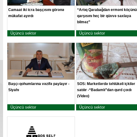
Camaat iki icra başçısını görənə
“Artıq Qarabağdan erməni köçünü
mükafat ayırdı
qarşısını heç bir qüvvə saxlaya
bilməz”
Üçüncü sektor
Üçüncü sektor
Başçı qohumlarına vəzifə paylayır -
SOS: Marketlərdə təhlükəli içkilər
Siyahı
satılır -“Badamlı”dan qurd çıxdı
(Video)
Üçüncü sektor
Üçüncü sektor