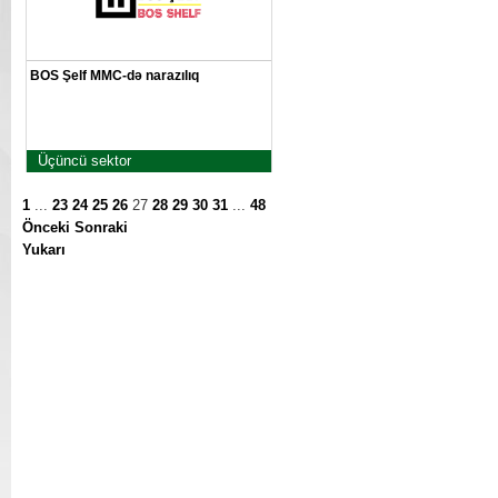
BOS Şelf MMC-də narazılıq
Üçüncü sektor
1
...
23
24
25
26
27
28
29
30
31
...
48
Önceki
Sonraki
Yukarı