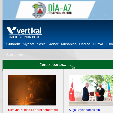
Gündəm
Siyasət
Sosial
Xəbər
Müsahibə
Hadisə
Dünya
Ölkə
Araşdırma
Ukrayna Krımda iki hərbi aerodromu
Şuşa Bəyannaməsinin