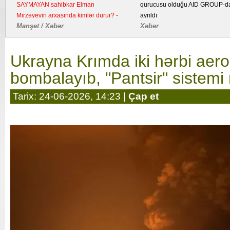
bombalayıb, "Pantsir" sistemi məhv
imzalanmasından beş il ötür
edilib
Dünya / Hadisə
Xəbər
Ukrayna Krımda iki hərbi aer
bombalayıb, "Pantsir" sistemi
Tarix: 24-06-2026, 14:23 |
Çap et