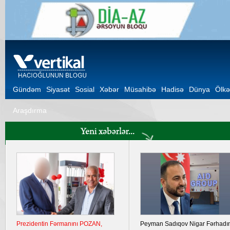
Gündəm
Siyasət
Sosial
Xəbər
Müsahibə
Hadisə
Dünya
Ölkə
Araşdırma
Ukrayna Krımda iki hərbi aerodromu
Şuşa Bəyannaməsinin