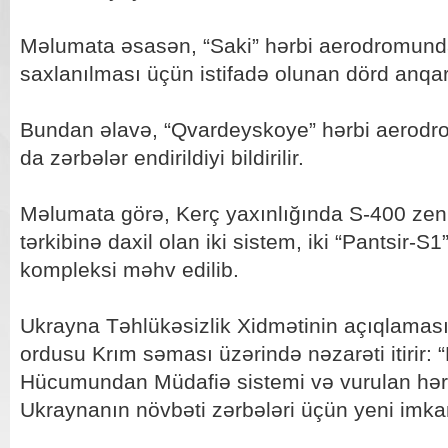
Məlumata əsasən, “Saki” hərbi aerodromunda
saxlanılması üçün istifadə olunan dörd anqar
Bundan əlavə, “Qvardeyskoye” hərbi aerodro
da zərbələr endirildiyi bildirilir.
Məlumata görə, Kerç yaxınlığında S-400 zeni
tərkibinə daxil olan iki sistem, iki “Pantsir-S1
kompleksi məhv edilib.
Ukrayna Təhlükəsizlik Xidmətinin açıqlamasınd
ordusu Krım səması üzərində nəzarəti itirir: 
Hücumundan Müdafiə sistemi və vurulan hər 
Ukraynanın növbəti zərbələri üçün yeni imkan