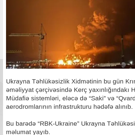
Ukrayna Təhlükəsizlik Xidmətinin bu gün Krı
əməliyyat çərçivəsində Kerç yaxınlığındak
Müdafiə sistemləri, eləcə də “Saki” və “Qvar
aerodromlarının infrastrukturu hədəfə alınıb.
Bu barədə “RBK-Ukraine” Ukrayna Təhlükəsiz
məlumat yayıb.