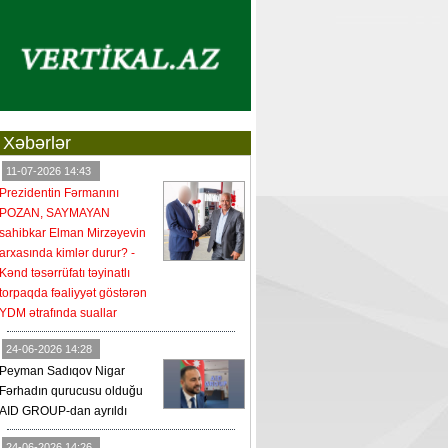
Xəbərlər
11-07-2026 14:43
Prezidentin Fərmanını
POZAN, SAYMAYAN
sahibkar Elman Mirzəyevin
arxasında kimlər durur? -
Kənd təsərrüfatı təyinatlı
torpaqda fəaliyyət göstərən
YDM ətrafında suallar
24-06-2026 14:28
Peyman Sadıqov Nigar
Fərhadın qurucusu olduğu
AID GROUP-dan ayrıldı
24-06-2026 14:26