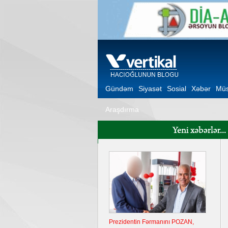
Gündəm
Siyasət
Sosial
Xəbər
Müs
Araşdırma
Prezidentin Fərmanını POZAN,