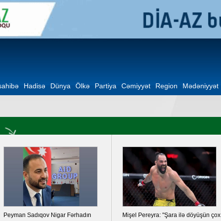
ahibə
Hadisə
Dünya
Ölkə
Partiya
Cəmiyyət
Region
Mədəniyyət
Peyman Sadıqov Nigar Fərhadın
Mişel Pereyra: "Şara ilə döyüşün çox