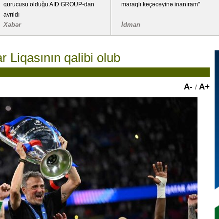
qurucusu olduğu AID GROUP-dan
maraqlı keçəcəyinə inanıram"
ayrıldı
Xəbər
İdman
Liqasının qalibi olub
A-
A+
/