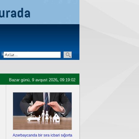
İqtisadiyyat
Üçüncü sektor
Bazar günü, 9 avqust 2026
,
09:19:03
Azərbaycanda bir sıra icbari sığorta