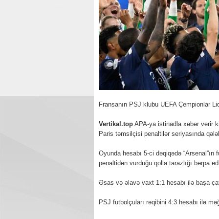
Fransanın PSJ klubu UEFA Çempionlar Liqa
Vertikal.top
APA-ya istinadla xəbər verir k
Paris təmsilçisi penaltilər seriyasında qəl
Oyunda hesabı 5-ci dəqiqədə “Arsenal”ın 
penaltidən vurduğu qolla tarazlığı bərpa ed
Əsas və əlavə vaxt 1:1 hesabı ilə başa ça
PSJ futbolçuları rəqibini 4:3 hesabı ilə m