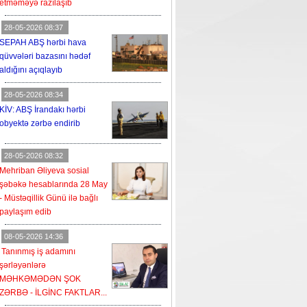
etməməyə razılaşıb
28-05-2026 08:37
SEPAH ABŞ hərbi hava
qüvvələri bazasını hədəf
aldığını açıqlayıb
28-05-2026 08:34
KİV: ABŞ İrandakı hərbi
obyektə zərbə endirib
28-05-2026 08:32
Mehriban Əliyeva sosial
şəbəkə hesablarında 28 May
- Müstəqillik Günü ilə bağlı
paylaşım edib
08-05-2026 14:36
Tanınmış iş adamını
şərləyənlərə
MƏHKƏMƏDƏN ŞOK
ZƏRBƏ - İLGİNC FAKTLAR...