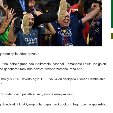
sının qalibi adını qazanıb.
i, final qarşılaşmasında İngiltərənin “Arsenal” komandası ilə üz-üzə gələn
əbə qazanaraq tarixində növbəti Avropa zəfərinə imza atıb.
futbolçusu Kai Haverts açıb. PSJ isə 64-cü dəqiqədə Usman Dembelenin
ib.
tdığından qalib penaltilər seriyasında müəyyənləşib.
əğlub edərək UEFA Çempionlar Liqasının kubokunu başı üzərinə qaldırıblar.