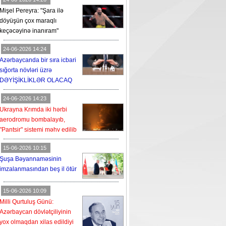
Mişel Pereyra: "Şara ilə
döyüşün çox maraqlı
keçəcəyinə inanıram"
24-06-2026 14:24
Azərbaycanda bir sıra icbari
sığorta növləri üzrə
DƏYİŞİKLİKLƏR OLACAQ
24-06-2026 14:23
Ukrayna Krımda iki hərbi
aerodromu bombalayıb,
"Pantsir" sistemi məhv edilib
15-06-2026 10:15
Şuşa Bəyannaməsinin
imzalanmasından beş il ötür
15-06-2026 10:09
Milli Qurtuluş Günü:
Azərbaycan dövlətçiliyinin
yox olmaqdan xilas edildiyi