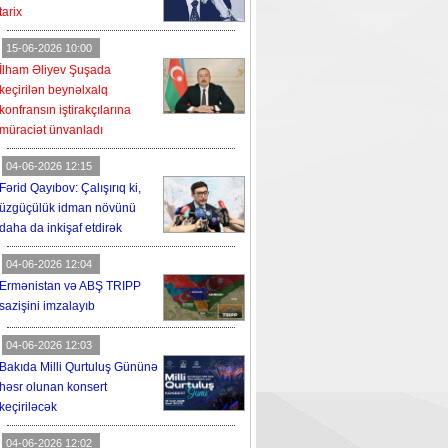
tarix
15-06-2026 10:00
İlham Əliyev Şuşada
keçirilən beynəlxalq
konfransın iştirakçılarına
müraciət ünvanladı
04-06-2026 12:15
Fərid Qayıbov: Çalışırıq ki,
üzgüçülük idman növünü
daha da inkişaf etdirək
04-06-2026 12:04
Ermənistan və ABŞ TRIPP
sazişini imzalayıb
04-06-2026 12:03
Bakıda Milli Qurtuluş Gününə
həsr olunan konsert
keçiriləcək
04-06-2026 12:02