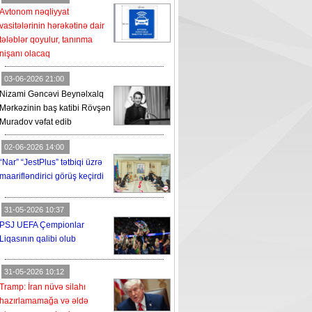
Avtonom nəqliyyat
vasitələrinin hərəkətinə dair
tələblər qoyulur, tanınma
nişanı olacaq
03-06-2026 21:00
Nizami Gəncəvi Beynəlxalq
Mərkəzinin baş katibi Rövşən
Muradov vəfat edib
02-06-2026 14:00
“Nar” “JestPlus” tətbiqi üzrə
maarifləndirici görüş keçirdi
31-05-2026 10:37
PSJ UEFA Çempionlar
Liqasının qalibi olub
31-05-2026 10:12
Tramp: İran nüvə silahı
hazırlamamağa və əldə