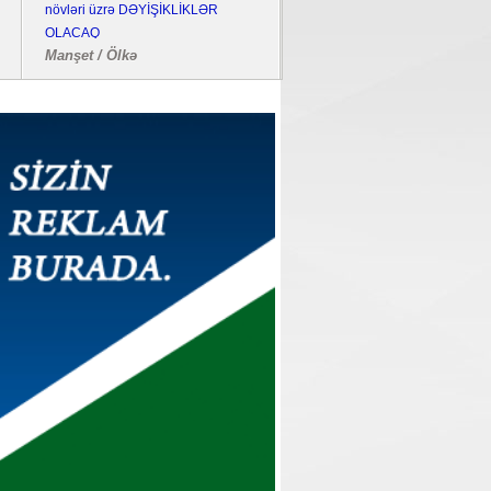
növləri üzrə DƏYİŞİKLİKLƏR
OLACAQ
Manşet / Ölkə