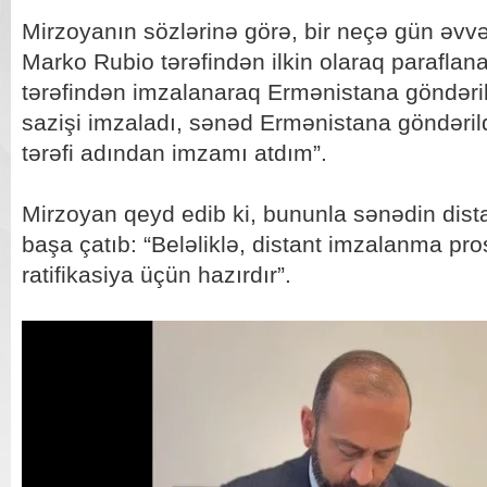
Mirzoyanın sözlərinə görə, bir neçə gün əvvə
Marko Rubio tərəfindən ilkin olaraq parafl
tərəfindən imzalanaraq Ermənistana göndərili
sazişi imzaladı, sənəd Ermənistana göndəril
tərəfi adından imzamı atdım”.
Mirzoyan qeyd edib ki, bununla sənədin dist
başa çatıb: “Beləliklə, distant imzalanma pr
ratifikasiya üçün hazırdır”.