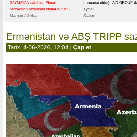
SAYMAYAN sahibkar Elman
qurucusu olduğu AID GROUP-d
Mirzəyevin arxasında kimlər durur? -
ayrıldı
Manşet / Xəbər
Xəbər
Kənd təsərrüfatı təyinatlı torpaqda
fəaliyyət göstərən YDM ətrafında
suallar
Ermənistan və ABŞ TRIPP sazi
Tarix: 4-06-2026, 12:04 |
Çap et