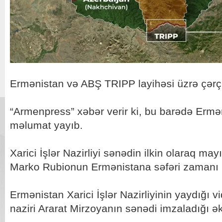
Ermənistan və ABŞ TRIPP layihəsi üzrə çərçi
“Armenpress” xəbər verir ki, bu barədə Erməni
məlumat yayıb.
Xarici İşlər Nazirliyi sənədin ilkin olaraq ma
Marko Rubionun Ermənistana səfəri zamanı pa
Ermənistan Xarici İşlər Nazirliyinin yaydığı v
naziri Ararat Mirzoyanın sənədi imzaladığı ə