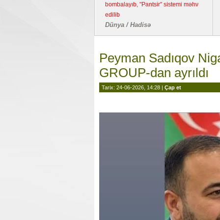
bombalayıb, "Pantsir" sistemi məhv
edilib
Dünya / Hadisə
Peyman Sadıqov Niga
GROUP-dan ayrıldı
Tarix: 24-06-2026, 14:28 |
Çap et