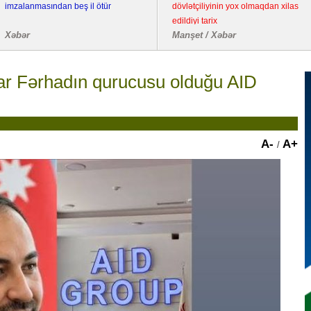
imzalanmasından beş il ötür
dövlətçiliyinin yox olmaqdan xilas
edildiyi tarix
Xəbər
Manşet / Xəbər
r Fərhadın qurucusu olduğu AID
A-
A+
/