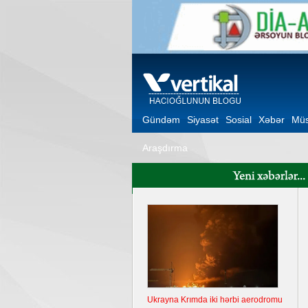
Gündəm
Siyasət
Sosial
Xəbər
Müs
Araşdırma
Ukrayna Krımda iki hərbi aerodromu