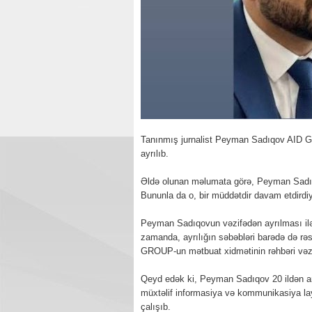
Tanınmış jurnalist Peyman Sadıqov AID GRO
ayrılıb.
Əldə olunan məlumata görə, Peyman Sadıqo
Bununla da o, bir müddətdir davam etdirdiyi
Peyman Sadıqovun vəzifədən ayrılması ilə 
zamanda, ayrılığın səbəbləri barədə də rə
GROUP-un mətbuat xidmətinin rəhbəri vəzif
Qeyd edək ki, Peyman Sadıqov 20 ildən artıq
müxtəlif informasiya və kommunikasiya layi
çalışıb.