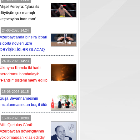
Mişel Pereyra: "Şara ilə
döyüşün çox maraqlı
keçəcəyinə inanıram"
24-06-2026 14:24
Azərbaycanda bir sıra icbari
sığorta növləri üzrə
DƏYİŞİKLİKLƏR OLACAQ
24-06-2026 14:23
Ukrayna Krımda iki hərbi
aerodromu bombalayıb,
"Pantsir" sistemi məhv edilib
15-06-2026 10:15
Şuşa Bəyannaməsinin
imzalanmasından beş il ötür
15-06-2026 10:09
Milli Qurtuluş Günü:
Azərbaycan dövlətçiliyinin
yox olmaqdan xilas edildiyi