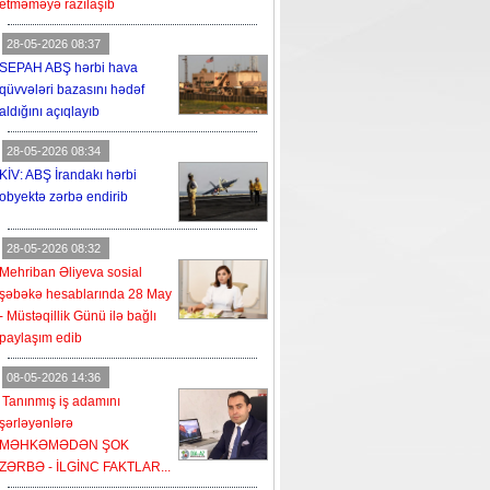
etməməyə razılaşıb
28-05-2026 08:37
SEPAH ABŞ hərbi hava
qüvvələri bazasını hədəf
aldığını açıqlayıb
28-05-2026 08:34
KİV: ABŞ İrandakı hərbi
obyektə zərbə endirib
28-05-2026 08:32
Mehriban Əliyeva sosial
şəbəkə hesablarında 28 May
- Müstəqillik Günü ilə bağlı
paylaşım edib
08-05-2026 14:36
Tanınmış iş adamını
şərləyənlərə
MƏHKƏMƏDƏN ŞOK
ZƏRBƏ - İLGİNC FAKTLAR...