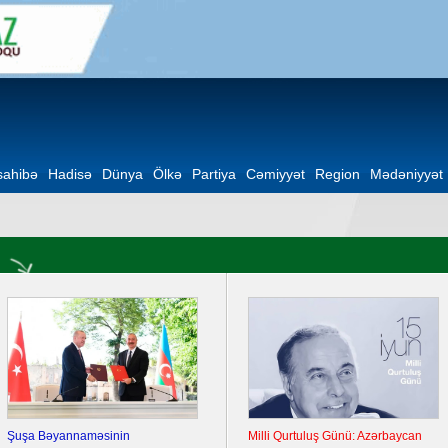
ahibə
Hadisə
Dünya
Ölkə
Partiya
Cəmiyyət
Region
Mədəniyyət
Şuşa Bəyannaməsinin
Milli Qurtuluş Günü: Azərbaycan