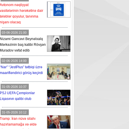
Avtonom nəqliyyat
vasitələrinin hərəkətinə dair
tələblər qoyulur, tanınma
nişanı olacaq
03-06-2026 21:00
Nizami Gəncəvi Beynəlxalq
Mərkəzinin baş katibi Rövşən
Muradov vəfat edib
02-06-2026 14:00
“Nar” “JestPlus” tətbiqi üzrə
maarifləndirici görüş keçirdi
31-05-2026 10:37
PSJ UEFA Çempionlar
Liqasının qalibi olub
31-05-2026 10:12
Tramp: İran nüvə silahı
hazırlamamağa və əldə