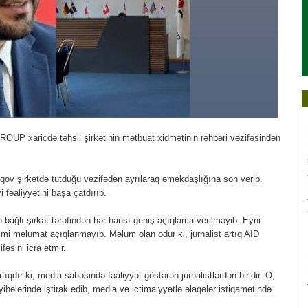
UP xaricdə təhsil şirkətinin mətbuat xidmətinin rəhbəri vəzifəsindən
v şirkətdə tutduğu vəzifədən ayrılaraq əməkdaşlığına son verib.
 fəaliyyətini başa çatdırıb.
bağlı şirkət tərəfindən hər hansı geniş açıqlama verilməyib. Eyni
smi məlumat açıqlanmayıb. Məlum olan odur ki, jurnalist artıq AID
əsini icra etmir.
dır ki, media sahəsində fəaliyyət göstərən jurnalistlərdən biridir. O,
hələrində iştirak edib, media və ictimaiyyətlə əlaqələr istiqamətində