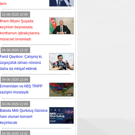
tarix
15-06-2026 10:00
İlham Əliyev Şuşada
keçirilən beynəlxalq
konfransın iştirakçılarına
müraciət ünvanladı
04-06-2026 12:15
Fərid Qayıbov: Çalışırıq ki,
üzgüçülük idman növünü
daha da inkişaf etdirək
04-06-2026 12:04
Ermənistan və ABŞ TRIPP
sazişini imzalayıb
04-06-2026 12:03
Bakıda Milli Qurtuluş Gününə
həsr olunan konsert
keçiriləcək
04-06-2026 12:02