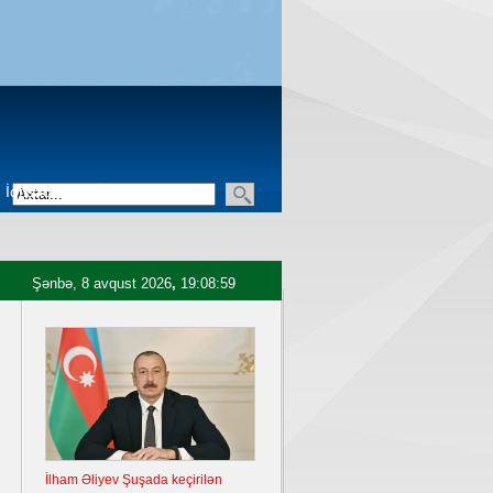
İqtisadiyyat
Üçüncü sektor
Şənbə, 8 avqust 2026
,
19:09:00
İlham Əliyev Şuşada keçirilən