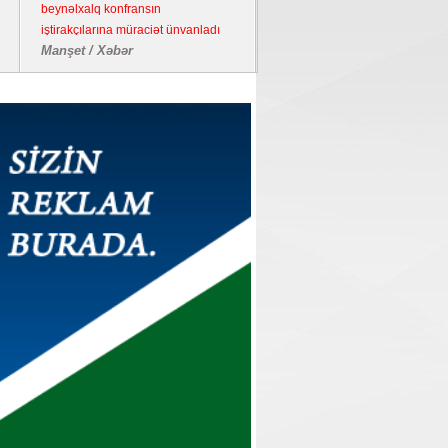
beynəlxalq konfransın
iştirakçılarına müraciət ünvanladı
Manşet / Xəbər