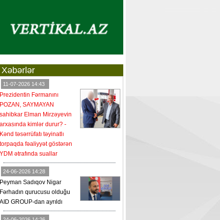
Xəbərlər
11-07-2026 14:43
Prezidentin Fərmanını
POZAN, SAYMAYAN
sahibkar Elman Mirzəyevin
arxasında kimlər durur? -
Kənd təsərrüfatı təyinatlı
torpaqda fəaliyyət göstərən
YDM ətrafında suallar
24-06-2026 14:28
Peyman Sadıqov Nigar
Fərhadın qurucusu olduğu
AID GROUP-dan ayrıldı
24-06-2026 14:26