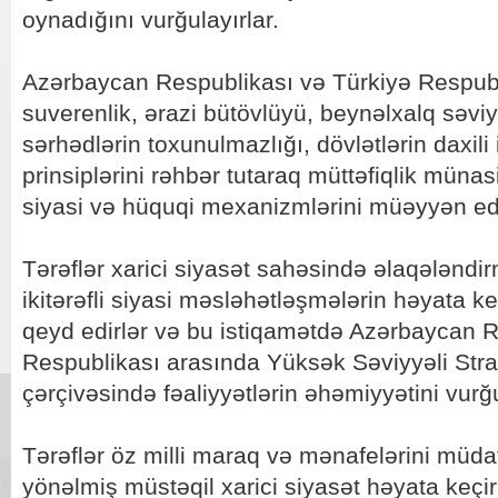
oynadığını vurğulayırlar.
Azərbaycan Respublikası və Türkiyə Respubli
suverenlik, ərazi bütövlüyü, beynəlxalq səvi
sərhədlərin toxunulmazlığı, dövlətlərin daxil
prinsiplərini rəhbər tutaraq müttəfiqlik münas
siyasi və hüquqi mexanizmlərini müəyyən edi
Tərəflər xarici siyasət sahəsində əlaqələnd
ikitərəfli siyasi məsləhətləşmələrin həyata keç
qeyd edirlər və bu istiqamətdə Azərbaycan R
Respublikası arasında Yüksək Səviyyəli Stra
çərçivəsində fəaliyyətlərin əhəmiyyətini vurğu
Tərəflər öz milli maraq və mənafelərini müd
yönəlmiş müstəqil xarici siyasət həyata keçiri