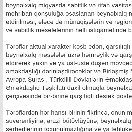
beynəlxalq miqyasda sabitlik və rifah vasitəs
mehriban qonşuluğa əsaslanan beynəlxalq mü
etdirilməsi, eləcə də münaqişələrin və region
və sabitlik məsələlərinin həlli istiqamətində b
Tərəflər aktual xarakter kəsb edən, qarşılıq
beynəlxalq məsələlər üzrə həmrəylik və qarş
etdirərək yaxın və ya üst-üstə düşən mövqedə
əməkdaşlığı dərinləşdirəcəklər və Birləşmiş M
Avropa Şurası, Türkdilli Dövlətlərin Əməkdaş
Əməkdaşlıq Təşkilatı daxil olmaqla beynəlxalq
çərçivəsində bir-birinə qarşılıqlı dəstək göst
Tərəflərdən hər hansı birinin fikrincə, onun m
suverenliyinə, ərazi bütövlüyünə, beynəlxal
sərhədlərinin toxunulmazlığına və ya təhlükə