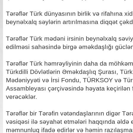
Tərəflər Türk dünyasının birlik və rifahına xi
beynəlxalq səylərin artırılmasına diqqət çəkdi
Tərəflər Türk mədəni irsinin beynəlxalq səviy
edilməsi sahəsində birgə əməkdaşlığı güclən
Tərəflər Türk həmrəyliyinin daha da möhkəm
Türkdilli Dövlətlərin Əməkdaşlıq Şurası, Tür
Mədəniyyəti və İrsi Fondu, TÜRKSOY və Türkd
Assambleyası çərçivəsində həyata keçirilən f
verəcəklər.
Tərəflər bir Tərəfin vətəndaşlarının digər Tər
vəsiqəsi ilə səyahət etmələri haqqında əldə
məmnunluq ifadə edirlər və həmin razılaşma