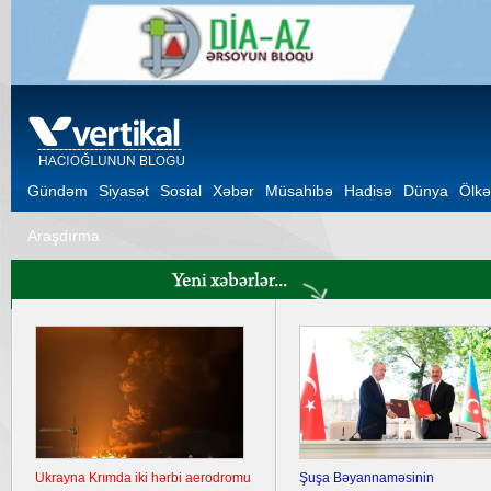
Gündəm
Siyasət
Sosial
Xəbər
Müsahibə
Hadisə
Dünya
Ölkə
Araşdırma
Ukrayna Krımda iki hərbi aerodromu
Şuşa Bəyannaməsinin