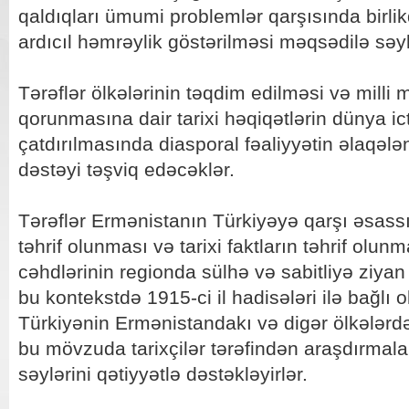
qaldıqları ümumi problemlər qarşısında birli
ardıcıl həmrəylik göstərilməsi məqsədilə səylə
Tərəflər ölkələrinin təqdim edilməsi və milli 
qorunmasına dair tarixi həqiqətlərin dünya ic
çatdırılmasında diasporal fəaliyyətin əlaqələn
dəstəyi təşviq edəcəklər.
Tərəflər Ermənistanın Türkiyəyə qarşı əsassız 
təhrif olunması və tarixi faktların təhrif olun
cəhdlərinin regionda sülhə və sabitliyə ziy
bu kontekstdə 1915-ci il hadisələri ilə bağlı o
Türkiyənin Ermənistandakı və digər ölkələrdə
bu mövzuda tarixçilər tərəfindən araşdırmal
səylərini qətiyyətlə dəstəkləyirlər.