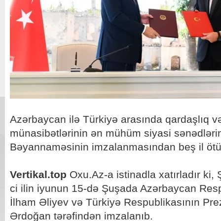
Azərbaycan ilə Türkiyə arasında qardaşlıq və 
münasibətlərinin ən mühüm siyasi sənədlərin
Bəyannaməsinin imzalanmasından beş il ötü
Vertikal.top
Oxu.Az-a istinadla xatırladır k
ci ilin iyunun 15-də Şuşada Azərbaycan Resp
İlham Əliyev və Türkiyə Respublikasının Pre
Ərdoğan tərəfindən imzalanıb.