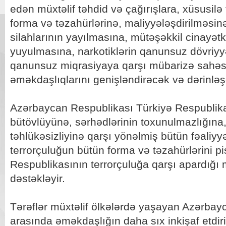
edən müxtəlif təhdid və çağırışlara, xüsusilə
forma və təzahürlərinə, maliyyələşdirilməsinə
silahlarının yayılmasına, mütəşəkkil cinayətkar
yuyulmasına, narkotiklərin qanunsuz dövriyyə
qanunsuz miqrasiyaya qarşı mübarizə sahəsi
əməkdaşlıqlarını genişləndirəcək və dərinləş
Azərbaycan Respublikası Türkiyə Respublikas
bütövlüyünə, sərhədlərinin toxunulmazlığına, 
təhlükəsizliyinə qarşı yönəlmiş bütün fəaliyy
terrorçuluğun bütün forma və təzahürlərini pi
Respublikasının terrorçuluğa qarşı apardığı 
dəstəkləyir.
Tərəflər müxtəlif ölkələrdə yaşayan Azərbayc
arasında əməkdaşlığın daha sıx inkişaf etdir