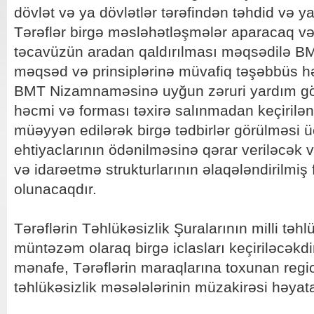
dövlət və ya dövlətlər tərəfindən təhdid və ya
Tərəflər birgə məsləhətləşmələr aparacaq və
təcavüzün aradan qaldırılması məqsədilə 
məqsəd və prinsiplərinə müvafiq təşəbbüs həy
BMT Nizamnaməsinə uyğun zəruri yardım gös
həcmi və forması təxirə salınmadan keçirilən
müəyyən edilərək birgə tədbirlər görülməsi 
ehtiyaclarının ödənilməsinə qərar veriləcək v
və idarəetmə strukturlarının əlaqələndirilmiş f
olunacaqdır.
Tərəflərin Təhlükəsizlik Şuralarının milli təhl
müntəzəm olaraq birgə iclasları keçiriləcəkdir
mənafe, Tərəflərin maraqlarına toxunan regi
təhlükəsizlik məsələlərinin müzakirəsi həyata