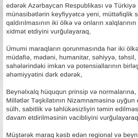
edərək Azərbaycan Respublikası və Türkiyə 
münasibətlərin keyfiyyətcə yeni, müttəfiqlik 
qaldırılmasının iki ölkə və onların xalqların
xidmət etdiyini vurğulayaraq,
Ümumi maraqların qorunmasında hər iki ölkəni
müdafiə, mədəni, humanitar, səhiyyə, təhsil,
sahələrindəki imkan və potensiallarının birl
əhəmiyyətini dərk edərək,
Beynəlxalq hüququn prinsip və normalarına,
Millətlər Təşkilatının Nizamnaməsinə uyğun o
sülh, sabitlik və təhlükəsizliyin təmin edilmə
davam etdirilməsinin vacibliyini vurğulayaraq
Müştərək maraq kəsb edən regional və beynəl