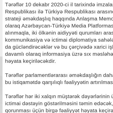
Tərəflər 10 dekabr 2020-ci il tarixində imza
Respublikası ilə Türkiyə Respublikası aras
strateji əməkdaşlıq haqqında Anlaşma Me
olaraq Azərbaycan-Türkiyə Media Platformas
alınmaqla, iki ölkənin aidiyyəti qurumları ar
kommunikasiya və ictimai diplomatiya sahəl
da gücləndirəcəklər və bu çərçivədə xarici işl
davamlı olaraq informasiya üzrə sıx məsləhə
həyata keçiriləcəkdir.
Tərəflər parlamentlərarası əməkdaşlığın dah
bu istiqamətdə qarşılıqlı fəaliyyətin artırılmas
Tərəflər hər iki xalqın müştərək dəyərlərinin
ictimai dəstəyin göstərilməsini təmin edəcək, 
qorunması üçün birgə fəaliyyət həyata keçirə