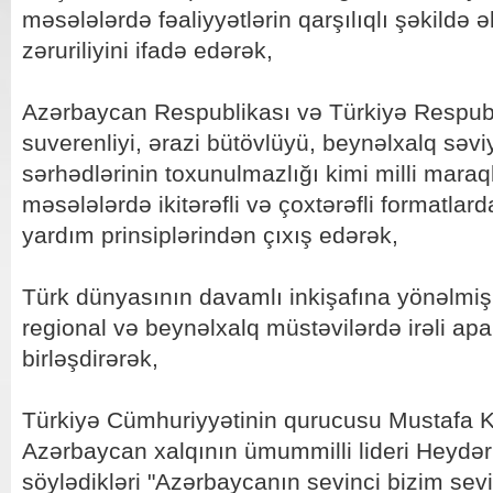
məsələlərdə fəaliyyətlərin qarşılıqlı şəkildə 
zəruriliyini ifadə edərək,
Azərbaycan Respublikası və Türkiyə Respubli
suverenliyi, ərazi bütövlüyü, beynəlxalq səv
sərhədlərinin toxunulmazlığı kimi milli mara
məsələlərdə ikitərəfli və çoxtərəfli formatlard
yardım prinsiplərindən çıxış edərək,
Türk dünyasının davamlı inkişafına yönəlmiş qa
regional və beynəlxalq müstəvilərdə irəli apa
birləşdirərək,
Türkiyə Cümhuriyyətinin qurucusu Mustafa 
Azərbaycan xalqının ümummilli lideri Heydər
söylədikləri "Azərbaycanın sevinci bizim sevi