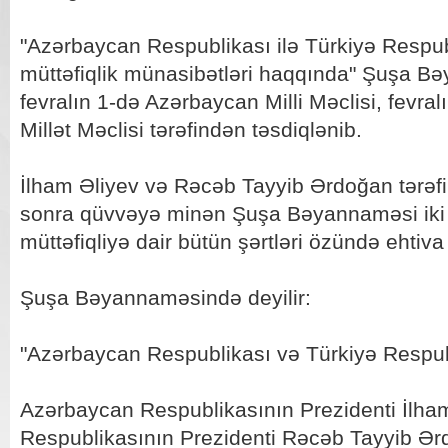
"Azərbaycan Respublikası ilə Türkiyə Respub
müttəfiqlik münasibətləri haqqında" Şuşa Bə
fevralın 1-də Azərbaycan Milli Məclisi, fevra
Millət Məclisi tərəfindən təsdiqlənib.
İlham Əliyev və Rəcəb Tayyib Ərdoğan tərə
sonra qüvvəyə minən Şuşa Bəyannaməsi iki 
müttəfiqliyə dair bütün şərtləri özündə ehtiva 
Şuşa Bəyannaməsində deyilir:
"Azərbaycan Respublikası və Türkiyə Respub
Azərbaycan Respublikasının Prezidenti İlham
Respublikasının Prezidenti Rəcəb Tayyib Ə