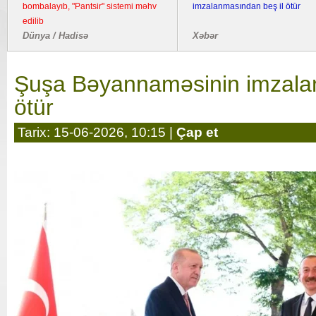
bombalayıb, "Pantsir" sistemi məhv
imzalanmasından beş il ötür
edilib
Dünya / Hadisə
Xəbər
Şuşa Bəyannaməsinin imzala
ötür
Tarix: 15-06-2026, 10:15 |
Çap et