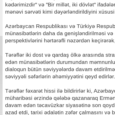
kədərimizdir" və "Bir millət, iki dövlət" ifadələ
mənəvi sərvəti kimi dəyərləndirildiyini xüsus
Azərbaycan Respublikası və Türkiyə Respublik
münasibətlərin daha da genişləndirilməsi və 
perspektivlərini hərtərəfli nəzərdən keçirərək
Tərəflər iki dost və qardaş ölkə arasında stra
edən münasibətlərin durumundan məmnunluq
dialoqun bütün səviyyələrdə davam etdirilməs
səviyyəli səfərlərin əhəmiyyətini qeyd edirlər
Tərəflər fəxarət hissi ilə bildirirlər ki, Azər
müharibəsi ərzində qələbə qazanaraq Erməni
davam edən təcavüzkar siyasətinə son qoydu
azad etdi, tarixi ədalətin zəfər çalmasını v