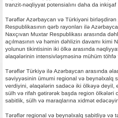
tranzit-nəqliyyat potensialını daha da inkişaf 
Tərəflər Azərbaycan və Türkiyəni birləşdirə
Respublikasının qərb rayonları ilə Azərbayc
Naxçıvan Muxtar Respublikası arasında dəhli
açılmasının və həmin dəhlizin davamı kimi 
yolunun tikintisinin iki ölkə arasında nəqliy
əlaqələrinin intensivləşməsinə mühüm töhfə v
Tərəflər Türkiyə ilə Azərbaycan arasında əl
səviyyəsinin ümumi regional və beynəlxalq sü
verdiyini, əlaqələrin sadəcə iki ölkəyə deyil
sülh və rifah gətirərək başda region ölkələri 
sabitlik, sülh və maraqlarına xidmət edəcəyini
Tərəflər regional və beynəlxalq sabitliyə və t