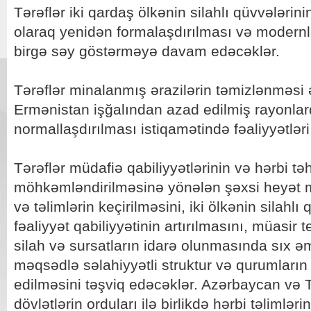
Tərəflər iki qardaş ölkənin silahlı qüvvələrin
olaraq yenidən formalaşdırılması və modernl
birgə səy göstərməyə davam edəcəklər.
Tərəflər minalanmış ərazilərin təmizlənməsi
Ermənistan işğalından azad edilmiş rayonlar
normallaşdırılması istiqamətində fəaliyyətlər
Tərəflər müdafiə qabiliyyətlərinin və hərbi təh
möhkəmləndirilməsinə yönələn şəxsi heyət mü
və təlimlərin keçirilməsini, iki ölkənin silahlı 
fəaliyyət qabiliyyətinin artırılmasını, müasir
silah və sursatların idarə olunmasında sıx ə
məqsədlə səlahiyyətli struktur və qurumların 
edilməsini təşviq edəcəklər. Azərbaycan və T
dövlətlərin orduları ilə birlikdə hərbi təlimləri