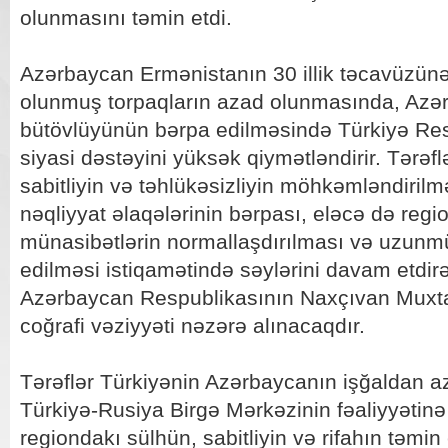
olunmasını təmin etdi.
Azərbaycan Ermənistanın 30 illik təcavüzün
olunmuş torpaqların azad olunmasında, Azər
bütövlüyünün bərpa edilməsində Türkiyə Re
siyasi dəstəyini yüksək qiymətləndirir. Tərə
sabitliyin və təhlükəsizliyin möhkəmləndirilmə
nəqliyyat əlaqələrinin bərpası, eləcə də regi
münasibətlərin normallaşdırılması və uzunmü
edilməsi istiqamətində səylərini davam etdir
Azərbaycan Respublikasının Naxçıvan Muxta
coğrafi vəziyyəti nəzərə alınacaqdır.
Tərəflər Türkiyənin Azərbaycanın işğaldan az
Türkiyə-Rusiya Birgə Mərkəzinin fəaliyyətinə 
regiondakı sülhün, sabitliyin və rifahın təm