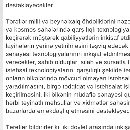
dəstəkləyəcəklər.
Tərəflər milli və beynəlxalq öhdəliklərini nə
və kosmos sahələrində qarşılıqlı texnologiy
keçirərək müştərək qabiliyyətlərin inkişaf et
layihələrin yerinə yetirilməsini təşviq edəcək
sənayesi texnologiyalarının inkişaf etdirilmə
verəcəklər, sahib olduqları silah və sursatla 
istehsal texnologiyalarını qarşılıqlı şəkildə 
onların ölkələrində mövcud olmayan istehsal
yaradılmasını, birgə tədqiqat və istehsalat iş
keçirilməsini, iki ölkənin müdafiə sənayesi q
hərbi təyinatlı məhsullar və xidmətlər sahəsi
bazarlarda əməkdaşlıq etməsini dəstəkləyəc
Tərəflər bildirirlər ki, iki dövlət arasında inkiş