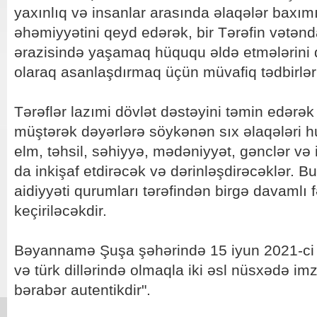
yaxınlıq və insanlar arasında əlaqələr bax
əhəmiyyətini qeyd edərək, bir Tərəfin vətənda
ərazisində yaşamaq hüququ əldə etmələrini qa
olaraq asanlaşdırmaq üçün müvafiq tədbirlər g
Tərəflər lazımi dövlət dəstəyini təmin edərək
müştərək dəyərlərə söykənən sıx əlaqələri h
elm, təhsil, səhiyyə, mədəniyyət, gənclər v
da inkişaf etdirəcək və dərinləşdirəcəklər. B
aidiyyəti qurumları tərəfindən birgə davamlı f
keçiriləcəkdir.
Bəyannamə Şuşa şəhərində 15 iyun 2021-ci i
və türk dillərində olmaqla iki əsl nüsxədə im
bərabər autentikdir".