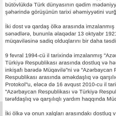
bütövlükdə Türk dünyasının qədim mədəniyy
şəhərində görüşünün tarixi əhəmiyyətini vur
İki dost və qardaş ölkə arasında imzalanmış
sənədlərə, bununla əlaqədar 13 oktyabr 1921-c
müqaviləsinə sadiq olduqlarını bir daha təsd
9 fevral 1994-cü il tarixində imzalanmış "Az
Türkiyə Respublikası arasında dostluq və hər
inkişafı barədə Müqavilə"ni və "Azərbaycan 
Respublikası arasında əməkdaşlıq və qarşılı
Protokol"u, eləcə də 16 avqust 2010-cu il ta
"Azərbaycan Respublikası və Türkiyə Respubl
tərəfdaşlıq və qarşılıqlı yardım haqqında Müq
İki ölkə və onun xalqları arasındakı dostluq 