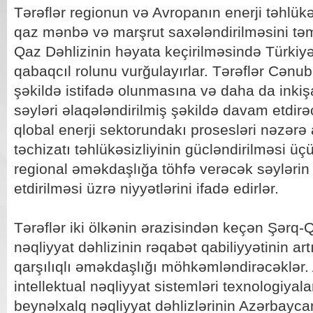
Tərəflər regionun və Avropanın enerji təhlükəs
qaz mənbə və marşrut saxələndirilməsini təm
Qaz Dəhlizinin həyata keçirilməsində Türkiy
qabaqcıl rolunu vurğulayırlar. Tərəflər Cənu
şəkildə istifadə olunmasına və daha da inkiş
səyləri əlaqələndirilmiş şəkildə davam etdirə
qlobal enerji sektorundakı prosesləri nəzərə 
təchizatı təhlükəsizliyinin gücləndirilməsi ü
regional əməkdaşlığa töhfə verəcək səylərin 
etdirilməsi üzrə niyyətlərini ifadə edirlər.
Tərəflər iki ölkənin ərazisindən keçən Şərq-
nəqliyyat dəhlizinin rəqabət qabiliyyətinin ar
qarşılıqlı əməkdaşlığı möhkəmləndirəcəklər
intellektual nəqliyyat sistemləri texnologiyal
beynəlxalq nəqliyyat dəhlizlərinin Azərbayca