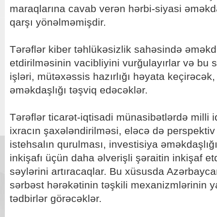
maraqlarına cavab verən hərbi-siyasi əməkd
qarşı yönəlməmişdir.
Tərəflər kiber təhlükəsizlik sahəsində əməkd
etdirilməsinin vacibliyini vurğulayırlar və bu
işləri, mütəxəssis hazırlığı həyata keçirəcək, 
əməkdaşlığı təşviq edəcəklər.
Tərəflər ticarət-iqtisadi münasibətlərdə milli i
ixracın şaxələndirilməsi, eləcə də perspektiv
istehsalın qurulması, investisiya əməkdaşlığın
inkişafı üçün daha əlverişli şəraitin inkişaf e
səylərini artıracaqlar. Bu xüsusda Azərbayca
sərbəst hərəkətinin təşkili mexanizmlərinin 
tədbirlər görəcəklər.