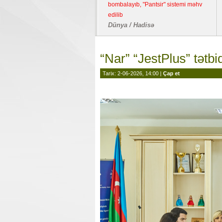
bombalayıb, "Pantsir" sistemi məhv
edilib
Dünya / Hadisə
“Nar” “JestPlus” tətbi
Tarix: 2-06-2026, 14:00 |
Çap et