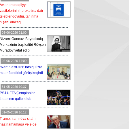
Avtonom nəqliyyat
vasitələrinin hərəkətinə dair
tələblər qoyulur, tanınma
nişanı olacaq
03-06-2026 21:00
Nizami Gəncəvi Beynəlxalq
Mərkəzinin baş katibi Rövşən
Muradov vəfat edib
02-06-2026 14:00
“Nar” “JestPlus” tətbiqi üzrə
maarifləndirici görüş keçirdi
31-05-2026 10:37
PSJ UEFA Çempionlar
Liqasının qalibi olub
31-05-2026 10:12
Tramp: İran nüvə silahı
hazırlamamağa və əldə