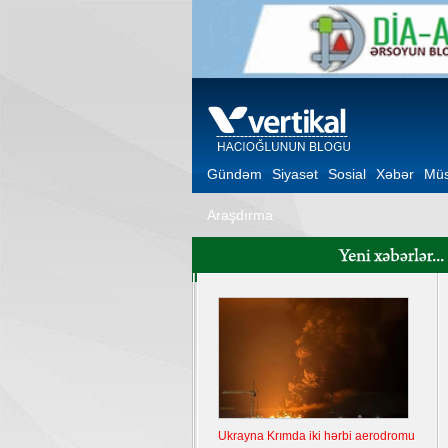
Gündəm
Siyasət
Sosial
Xəbər
Müs
Araşdırma
Ukrayna Krımda iki hərbi aerodromu