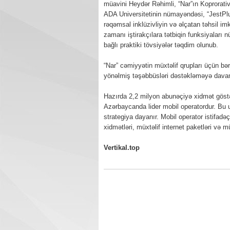
müavini Heydər Rəhimli, “Nar”ın Koprorativ
ADA Universitetinin nümayəndəsi, “JestPlu
rəqəmsal inklüzivliyin və əlçatan təhsil im
zamanı iştirakçılara tətbiqin funksiyaları nü
bağlı praktiki tövsiyələr təqdim olunub.
“Nar” cəmiyyətin müxtəlif qrupları üçün bə
yönəlmiş təşəbbüsləri dəstəkləməyə davam
Hazırda 2,2 milyon abunəçiyə xidmət göstər
Azərbaycanda lider mobil operatordur. Bu u
strategiya dayanır. Mobil operator istifadəç
xidmətləri, müxtəlif internet paketləri və 
Vertikal.top