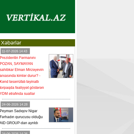
Xəbərlər
11-07-2026 14:43
Prezidentin Fərmanını
POZAN, SAYMAYAN
sahibkar Elman Mirzəyevin
arxasında kimlər durur? -
Kənd təsərrüfatı təyinatlı
torpaqda fəaliyyət göstərən
YDM ətrafında suallar
24-06-2026 14:28
Peyman Sadıqov Nigar
Fərhadın qurucusu olduğu
AID GROUP-dan ayrıldı
24-06-2026 14:26