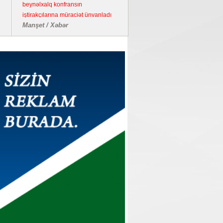
beynəlxalq konfransın
iştirakçılarına müraciət ünvanladı
Manşet / Xəbər