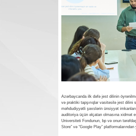
Azərbaycanda ilk dəfə jest dilinin öyrənilməs
və praktiki tapşırıqlar vasitəsilə jest dil
məhdudiyyətli şəxslərin ünsiyyət imkanların
auditoriya üçün əlçatan olmasına xidmət e
Universiteti Fondunun, bp və onun tərəfdaşl
Store” və “Google Play” platformalarında