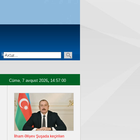
İqtisadiyyat
Üçüncü sektor
Cümə, 7 avqust 2026
,
14:57:01
İlham Əliyev Şuşada keçirilən