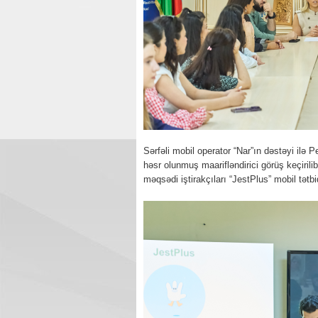
Sərfəli mobil operator “Nar”ın dəstəyi ilə 
həsr olunmuş maarifləndirici görüş keçiril
məqsədi iştirakçıları “JestPlus” mobil tətb