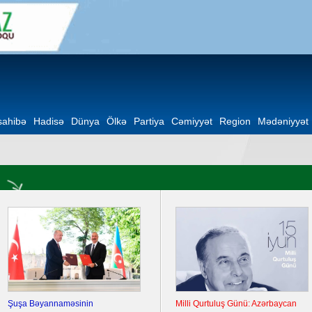
ahibə
Hadisə
Dünya
Ölkə
Partiya
Cəmiyyət
Region
Mədəniyyət
Şuşa Bəyannaməsinin
Milli Qurtuluş Günü: Azərbaycan