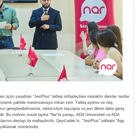
i üçün yaradılan “JestPlus” tətbiqi istifadəçilərə interaktiv dərslər, testlər
ini sistemli şəkildə mənimsəməyə imkan verir. Tətbiq eşitmə və nitq
ın genişləndirilməsinə, inklüzivliyin təşviqinə və jest dilinin daha geniş
dir. Bu mühüm sosial layihə “Nar”la yanaşı, ADA Universiteti və ADA
arının dəstəyi ilə reallaşdırılıb. Qeyd edək ki, “JestPlus” tətbiqini “App
n yükləmək mümkündür.