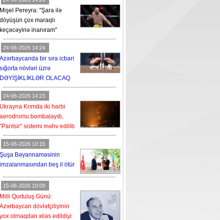
Mişel Pereyra: "Şara ilə
döyüşün çox maraqlı
keçəcəyinə inanıram"
24-06-2026 14:24
Azərbaycanda bir sıra icbari
sığorta növləri üzrə
DƏYİŞİKLİKLƏR OLACAQ
24-06-2026 14:23
Ukrayna Krımda iki hərbi
aerodromu bombalayıb,
"Pantsir" sistemi məhv edilib
15-06-2026 10:15
Şuşa Bəyannaməsinin
imzalanmasından beş il ötür
15-06-2026 10:09
Milli Qurtuluş Günü:
Azərbaycan dövlətçiliyinin
yox olmaqdan xilas edildiyi