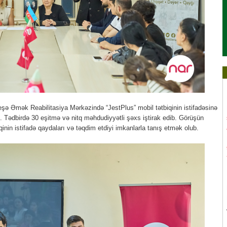
Peşə Əmək Reabilitasiya Mərkəzində “JestPlus” mobil tətbiqinin istifadəsinə
ib. Tədbirdə 30 eşitmə və nitq məhdudiyyətli şəxs iştirak edib. Görüşün
iqinin istifadə qaydaları və təqdim etdiyi imkanlarla tanış etmək olub.