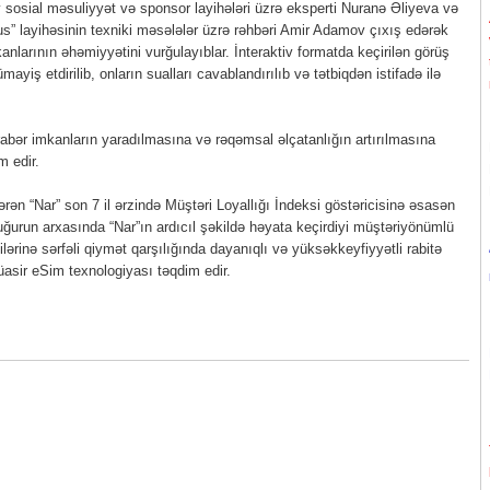
 sosial məsuliyyət və sponsor layihələri üzrə eksperti Nuranə Əliyeva və
s” layihəsinin texniki məsələlər üzrə rəhbəri Amir Adamov çıxış edərək
kanlarının əhəmiyyətini vurğulayıblar. İnteraktiv formatda keçirilən görüş
mayiş etdirilib, onların sualları cavablandırılıb və tətbiqdən istifadə ilə
rabər imkanların yaradılmasına və rəqəmsal əlçatanlığın artırılmasına
 edir.
ən “Nar” son 7 il ərzində Müştəri Loyallığı İndeksi göstəricisinə əsasən
ğurun arxasında “Nar”ın ardıcıl şəkildə həyata keçirdiyi müştəriyönümlü
ilərinə sərfəli qiymət qarşılığında dayanıqlı və yüksəkkeyfiyyətli rabitə
müasir eSim texnologiyası təqdim edir.