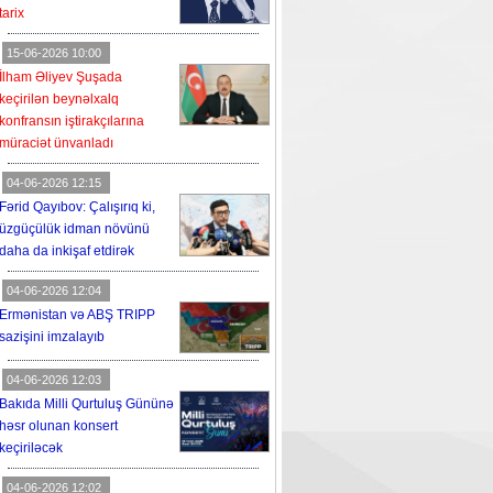
tarix
15-06-2026 10:00
İlham Əliyev Şuşada
keçirilən beynəlxalq
konfransın iştirakçılarına
müraciət ünvanladı
04-06-2026 12:15
Fərid Qayıbov: Çalışırıq ki,
üzgüçülük idman növünü
daha da inkişaf etdirək
04-06-2026 12:04
Ermənistan və ABŞ TRIPP
sazişini imzalayıb
04-06-2026 12:03
Bakıda Milli Qurtuluş Gününə
həsr olunan konsert
keçiriləcək
04-06-2026 12:02