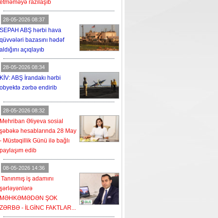
etməməyə razılaşıb
28-05-2026 08:37
SEPAH ABŞ hərbi hava
qüvvələri bazasını hədəf
aldığını açıqlayıb
28-05-2026 08:34
KİV: ABŞ İrandakı hərbi
obyektə zərbə endirib
28-05-2026 08:32
Mehriban Əliyeva sosial
şəbəkə hesablarında 28 May
- Müstəqillik Günü ilə bağlı
paylaşım edib
08-05-2026 14:36
Tanınmış iş adamını
şərləyənlərə
MƏHKƏMƏDƏN ŞOK
ZƏRBƏ - İLGİNC FAKTLAR...