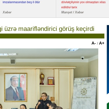
imzalanmasından beş il ötür
dövlətçiliyinin yox olmaqdan xilas
edildiyi tarix
Xəbər
Manşet / Xəbər
qi üzrə maarifləndirici görüş keçirdi
A-
A+
/