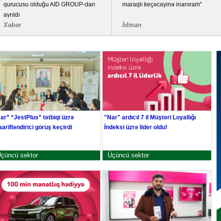
qurucusu olduğu AID GROUP-dan
maraqlı keçəcəyinə inanıram"
ayrıldı
Xəbər
İdman
ar” “JestPlus” tətbiqi üzrə
"Nar" ardıcıl 7 il Müştəri Loyallığı
arifləndirici görüş keçirdi
İndeksi üzrə lider oldu!
çüncü sektor
Üçüncü sektor