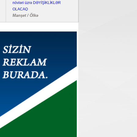
növləri üzrə DƏYİŞİKLİKLƏR
bombalayıb, "Pantsir" sistemi 
OLACAQ
edilib
Manşet / Ölkə
Dünya / Hadisə