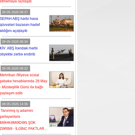
etməməyə razılaşıb
28-05-2026 08:37
SEPAH ABŞ hərbi hava
qüvvələri bazasını hədəf
aldığını açıqlayıb
28-05-2026 08:34
KİV: ABŞ İrandakı hərbi
obyektə zərbə endirib
28-05-2026 08:32
Mehriban Əliyeva sosial
şəbəkə hesablarında 28 May
- Müstəqillik Günü ilə bağlı
paylaşım edib
08-05-2026 14:36
Tanınmış iş adamını
şərləyənlərə
MƏHKƏMƏDƏN ŞOK
ZƏRBƏ - İLGİNC FAKTLAR...