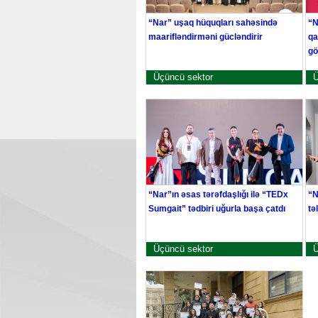
“Nar” uşaq hüquqları sahəsində
“N
maarifləndirməni gücləndirir
qa
gö
Üçüncü sektor
Ü
“Nar”ın əsas tərəfdaşlığı ilə “TEDx
“N
Sumgait” tədbiri uğurla başa çatdı
tə
Üçüncü sektor
Ü