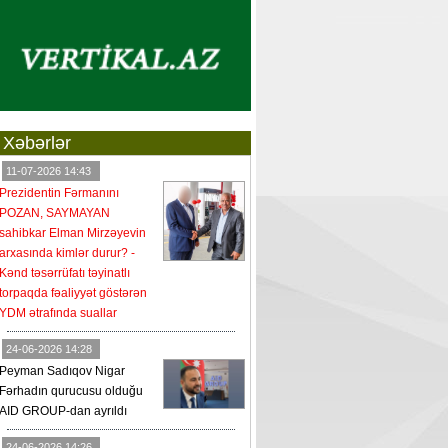
Xəbərlər
11-07-2026 14:43
Prezidentin Fərmanını
POZAN, SAYMAYAN
sahibkar Elman Mirzəyevin
arxasında kimlər durur? -
Kənd təsərrüfatı təyinatlı
torpaqda fəaliyyət göstərən
YDM ətrafında suallar
24-06-2026 14:28
Peyman Sadıqov Nigar
Fərhadın qurucusu olduğu
AID GROUP-dan ayrıldı
24-06-2026 14:26