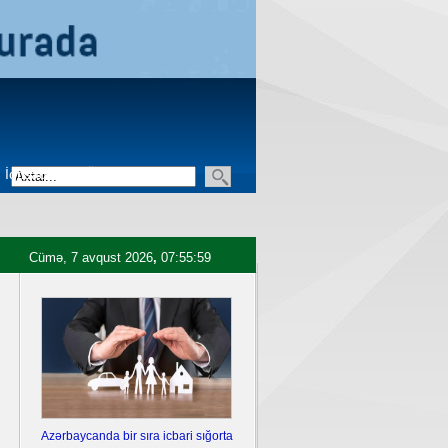
İqtisadiyyat
Üçüncü sektor
Cümə, 7 avqust 2026
,
07:56:00
Azərbaycanda bir sıra icbari sığorta
Ukrayna Krımda iki hərbi aero