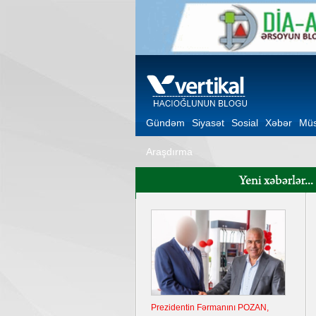
Gündəm
Siyasət
Sosial
Xəbər
Müs
Araşdırma
Prezidentin Fərmanını POZAN,