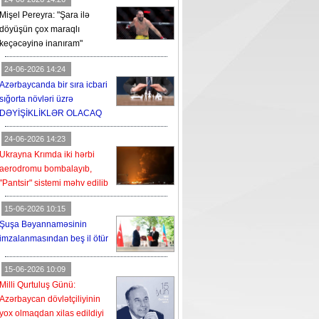
Mişel Pereyra: "Şara ilə
döyüşün çox maraqlı
keçəcəyinə inanıram"
24-06-2026 14:24
Azərbaycanda bir sıra icbari
sığorta növləri üzrə
DƏYİŞİKLİKLƏR OLACAQ
24-06-2026 14:23
Ukrayna Krımda iki hərbi
aerodromu bombalayıb,
"Pantsir" sistemi məhv edilib
15-06-2026 10:15
Şuşa Bəyannaməsinin
imzalanmasından beş il ötür
15-06-2026 10:09
Milli Qurtuluş Günü:
Azərbaycan dövlətçiliyinin
yox olmaqdan xilas edildiyi