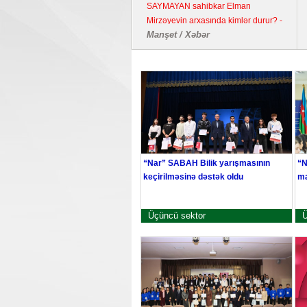
SAYMAYAN sahibkar Elman
Mirzəyevin arxasında kimlər durur? -
Manşet / Xəbər
Kənd təsərrüfatı təyinatlı torpaqda
fəaliyyət göstərən YDM ətrafında
suallar
“Nar” SABAH Bilik yarışmasının
“N
keçirilməsinə dəstək oldu
ma
Üçüncü sektor
Ü