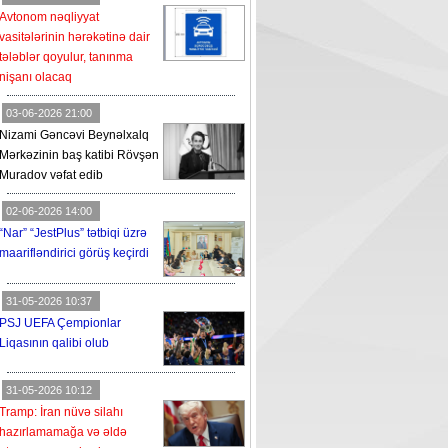
Avtonom nəqliyyat
vasitələrinin hərəkətinə dair
tələblər qoyulur, tanınma
nişanı olacaq
03-06-2026 21:00
Nizami Gəncəvi Beynəlxalq
Mərkəzinin baş katibi Rövşən
Muradov vəfat edib
02-06-2026 14:00
“Nar” “JestPlus” tətbiqi üzrə
maarifləndirici görüş keçirdi
31-05-2026 10:37
PSJ UEFA Çempionlar
Liqasının qalibi olub
31-05-2026 10:12
Tramp: İran nüvə silahı
hazırlamamağa və əldə