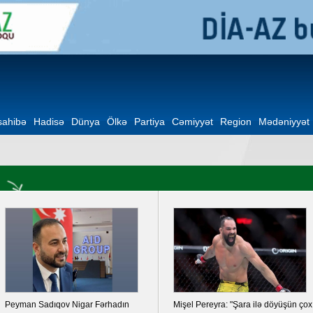
ahibə
Hadisə
Dünya
Ölkə
Partiya
Cəmiyyət
Region
Mədəniyyət
Peyman Sadıqov Nigar Fərhadın
Mişel Pereyra: "Şara ilə döyüşün çox