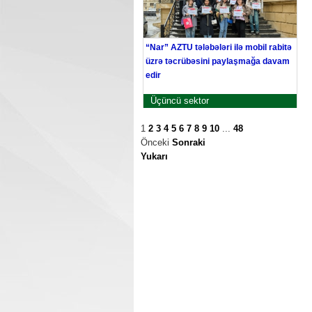
“Nar” AZTU tələbələri ilə mobil rabitə
üzrə təcrübəsini paylaşmağa davam
edir
Üçüncü sektor
1
2
3
4
5
6
7
8
9
10
...
48
Önceki
Sonraki
Yukarı