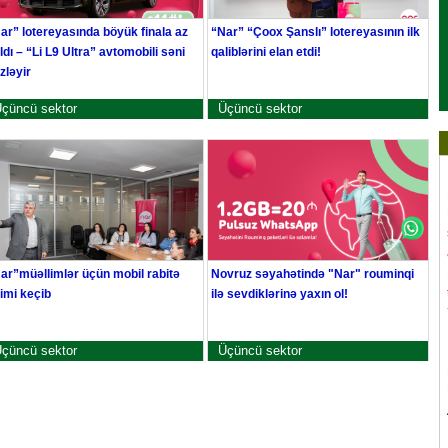
ar” lotereyasında böyük finala az
“Nar” “Çoox Şanslı” lotereyasının ilk
ldı – “Li L9 Ultra” avtomobili səni
qaliblərini elan etdi!
zləyir
çüncü sektor
Üçüncü sektor
ar”müəllimlər üçün mobil rabitə
Novruz səyahətində "Nar" rouminqi
limi keçib
ilə sevdiklərinə yaxın ol!
çüncü sektor
Üçüncü sektor