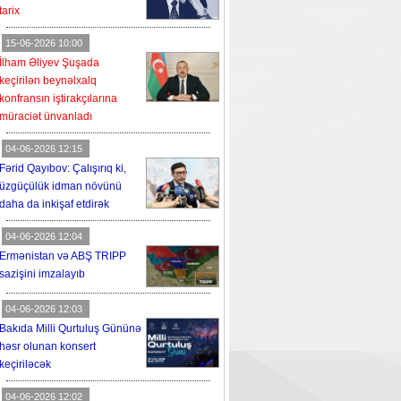
tarix
15-06-2026 10:00
İlham Əliyev Şuşada
keçirilən beynəlxalq
konfransın iştirakçılarına
müraciət ünvanladı
04-06-2026 12:15
Fərid Qayıbov: Çalışırıq ki,
üzgüçülük idman növünü
daha da inkişaf etdirək
04-06-2026 12:04
Ermənistan və ABŞ TRIPP
sazişini imzalayıb
04-06-2026 12:03
Bakıda Milli Qurtuluş Gününə
həsr olunan konsert
keçiriləcək
04-06-2026 12:02