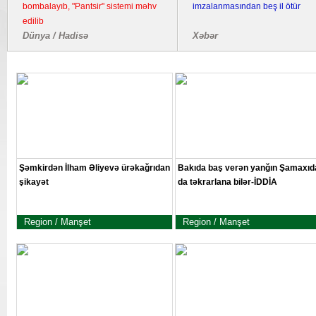
bombalayıb, "Pantsir" sistemi məhv
imzalanmasından beş il ötür
edilib
Dünya / Hadisə
Xəbər
Şəmkirdən İlham Əliyevə ürəkağrıdan
Bakıda baş verən yanğın Şamaxıd
şikayət
da təkrarlana bilər-İDDİA
Region / Manşet
Region / Manşet