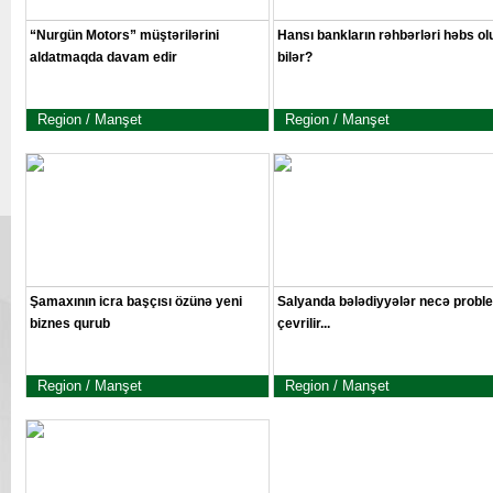
“Nurgün Motors” müştərilərini
Hansı bankların rəhbərləri həbs ol
aldatmaqda davam edir
bilər?
Region / Manşet
Region / Manşet
Şamaxının icra başçısı özünə yeni
Salyanda bələdiyyələr necə probl
biznes qurub
çevrilir...
Region / Manşet
Region / Manşet