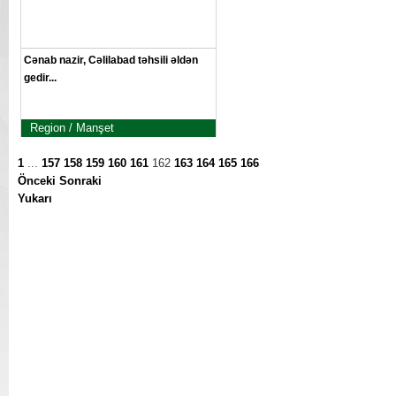
Cənab nazir, Cəlilabad təhsili əldən
gedir...
Region / Manşet
1
...
157
158
159
160
161
162
163
164
165
166
Önceki
Sonraki
Yukarı