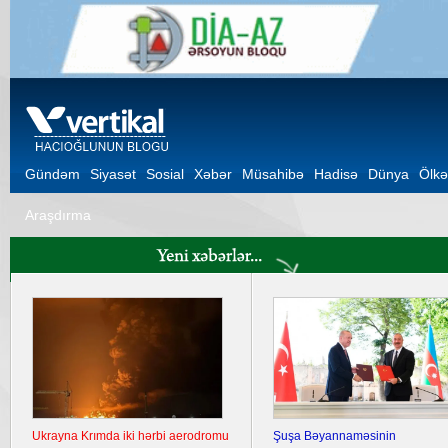
Gündəm
Siyasət
Sosial
Xəbər
Müsahibə
Hadisə
Dünya
Ölkə
Araşdırma
Ukrayna Krımda iki hərbi aerodromu
Şuşa Bəyannaməsinin