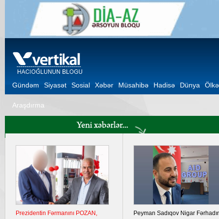
Gündəm
Siyasət
Sosial
Xəbər
Müsahibə
Hadisə
Dünya
Ölkə
Araşdırma
Prezidentin Fərmanını POZAN,
Peyman Sadıqov Nigar Fərhadı