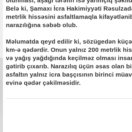
olunması, aşağı tərəfin isə yarımçıq şəkild
Belə ki, Şamaxı İcra Hakimiyyəti Rəsulzad
metrlik hissəsini asfaltlamaqla kifayətləni
narazılığına səbəb olub.
Məlumatda qeyd edilir ki, sözügedən küç
km-ə qədərdir. Onun yalnız 200 metrlik hi
və yağış yağdığında keçilməz olması insan
gətirib çıxarıb. Narazılıq üçün əsas olan b
asfaltın yalnız icra başçısının birinci m
evinə qədər çəkilməsidir.