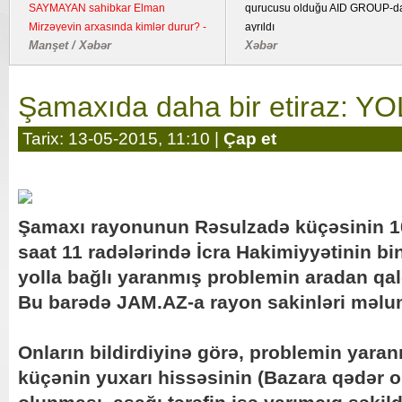
SAYMAYAN sahibkar Elman
qurucusu olduğu AID GROUP-d
Mirzəyevin arxasında kimlər durur? -
ayrıldı
Manşet / Xəbər
Xəbər
Kənd təsərrüfatı təyinatlı torpaqda
fəaliyyət göstərən YDM ətrafında
suallar
Şamaxıda daha bir etiraz: Y
Tarix: 13-05-2015, 11:10 |
Çap et
Şamaxı rayonunun Rəsulzadə küçəsinin 10
saat 11 radələrində İcra Hakimiyyətinin b
yolla bağlı yaranmış problemin aradan qald
Bu barədə JAM.AZ-a rayon sakinləri məlum
Onların bildirdiyinə görə, problemin yar
küçənin yuxarı hissəsinin (Bazara qədər ol