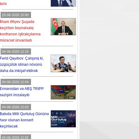
tarix
15-06-2026 10:00
İlham Əliyev Şuşada
keçirilən beynəlxalq
konfransın iştirakçılarına
müraciət ünvanladı
04-06-2026 12:15
Fərid Qayıbov: Çalışırıq ki,
üzgüçülük idman növünü
daha da inkişaf etdirək
04-06-2026 12:04
Ermənistan və ABŞ TRIPP
sazişini imzalayıb
04-06-2026 12:03
Bakıda Milli Qurtuluş Gününə
həsr olunan konsert
keçiriləcək
04-06-2026 12:02