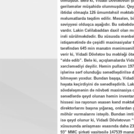
olmuşdur. Belə ki, Vidadi Dövlətovun şöb
geriləmələr müşahidə olunmuşdur. Qeyd 
ibtidai olmaqla 126 ümumtəhsil məktəbi 
məlumatlarda təqdim edilir. Məsələn, bi
səviyyəsi olduqca aşağıdır. Bu səbəbdən
vardır. Lakin Cəlilabaddan daxil olan mə
irəli sürülməkdədir. Bu xüsusda mənbəl
istiqamətində də çeşidli maxinasiyalar t
tərəfindən 645 min manatın mənimsənilm
verir ki, Vidadi Dövlətov bu məbləği ötə
“əldə edib”. Belə ki, açıqlamalarda Vid
xərcləmədiyi deyilir. Həmin pulların 19
işlərinə sərf olunduğu sənədləşdirilsə
bilməyən yoxdur. Bundan başqa, Vidadi
həyata keçirdiyini də sənədləşdirib. La
sövdələşmənin də növbəti maxinasiya ol
sənədlərdə qeyd olunan həmin inventarla
hissəsi isə rayonun əsasən kənd məktəb
direktorlarını başına yığaraq, onlardan 
möhür vurmalarını istəyib. Bundan imtin
isə qeyd olunur ki, Vidadi Dövlətovun 
xüsusunda anlaşması əsasında daha 2344
93” MMC şirkəti vasitəsilə 147539 mana