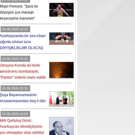
Mişel Pereyra: "Şara ilə
döyüşün çox maraqlı
keçəcəyinə inanıram"
24-06-2026 14:24
Azərbaycanda bir sıra icbari
sığorta növləri üzrə
DƏYİŞİKLİKLƏR OLACAQ
24-06-2026 14:23
Ukrayna Krımda iki hərbi
aerodromu bombalayıb,
"Pantsir" sistemi məhv edilib
15-06-2026 10:15
Şuşa Bəyannaməsinin
imzalanmasından beş il ötür
15-06-2026 10:09
Milli Qurtuluş Günü:
Azərbaycan dövlətçiliyinin
yox olmaqdan xilas edildiyi