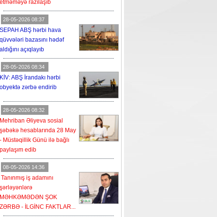
etməməyə razılaşıb
28-05-2026 08:37
SEPAH ABŞ hərbi hava
qüvvələri bazasını hədəf
aldığını açıqlayıb
28-05-2026 08:34
KİV: ABŞ İrandakı hərbi
obyektə zərbə endirib
28-05-2026 08:32
Mehriban Əliyeva sosial
şəbəkə hesablarında 28 May
- Müstəqillik Günü ilə bağlı
paylaşım edib
08-05-2026 14:36
Tanınmış iş adamını
şərləyənlərə
MƏHKƏMƏDƏN ŞOK
ZƏRBƏ - İLGİNC FAKTLAR...