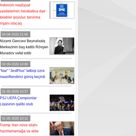
Avtonom nəqliyyat
vasitələrinin hərəkətinə dair
tələblər qoyulur, tanınma
nişanı olacaq
03-06-2026 21:00
Nizami Gəncəvi Beynəlxalq
Mərkəzinin baş katibi Rövşən
Muradov vəfat edib
02-06-2026 14:00
“Nar” “JestPlus” tətbiqi üzrə
maarifləndirici görüş keçirdi
31-05-2026 10:37
PSJ UEFA Çempionlar
Liqasının qalibi olub
31-05-2026 10:12
Tramp: İran nüvə silahı
hazırlamamağa və əldə