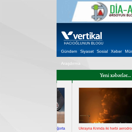
Gündəm
Siyasət
Sosial
Xəbər
Müs
Araşdırma
Ukrayna Krımda iki hərbi aerodromu