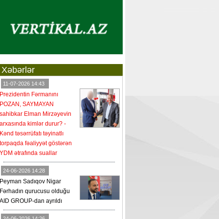
Xəbərlər
11-07-2026 14:43
Prezidentin Fərmanını
POZAN, SAYMAYAN
sahibkar Elman Mirzəyevin
arxasında kimlər durur? -
Kənd təsərrüfatı təyinatlı
torpaqda fəaliyyət göstərən
YDM ətrafında suallar
24-06-2026 14:28
Peyman Sadıqov Nigar
Fərhadın qurucusu olduğu
AID GROUP-dan ayrıldı
24-06-2026 14:26