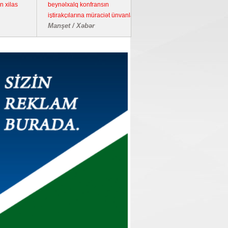
beynəlxalq konfransın
iştirakçılarına müraciət ünvanladı
Manşet / Xəbər