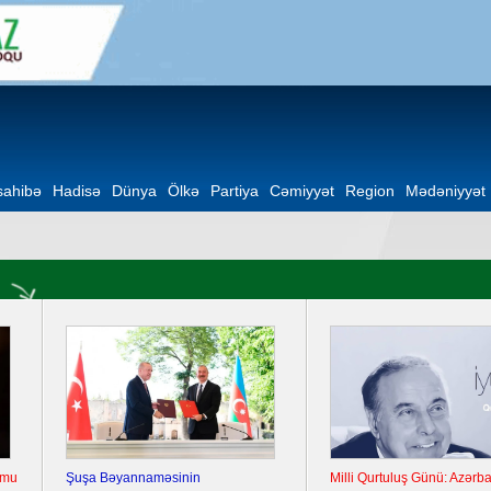
ahibə
Hadisə
Dünya
Ölkə
Partiya
Cəmiyyət
Region
Mədəniyyət
Şuşa Bəyannaməsinin
Milli Qurtuluş Günü: Azərbaycan