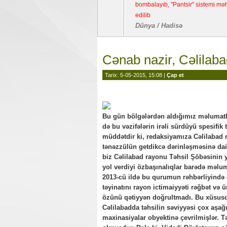
bombalayıb, "Pantsir" sistemi məhv
edilib
Dünya / Hadisə
Cənab nazir, Cəlilabad
Tarix: 5-05-2015, 15:08 |
Çap et
Bu gün bölgələrdən aldığımız məlumatla
də bu vəzifələrin irəli sürdüyü spesifik 
müddətdir ki, redaksiyamıza Cəlilabad
tənəzzülün getdikcə dərinləşməsinə dai
biz Cəlilabad rayonu Təhsil Şöbəsinin y
yol verdiyi özbaşınalıqlar barədə məlu
2013-cü ildə bu qurumun rəhbərliyində 
təyinatını rayon ictimaiyyəti rəğbət və
özünü qətiyyən doğrultmadı. Bu xüsusda
Cəlilabadda təhsilin səviyyəsi çox aşağı
maxinasiyalar obyektinə çevrilmişlər. T