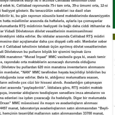
əyə rəhbərlik etdiyi iki il ərzində Cəlilabad təhsilində ciddi
edək ki, Cəlilabad rayonunda 75-i tam orta, 39-u ümumi orta, 12-si
fəaliyyət göstərir. Bu tənəzzülün səbəbləri isə daxil olan
ldirilir ki, bu gün rayonun xüsusilə kənd məktəblərində davamiyyətin
 hətta müəllimlər arasında da həftələrlə, aylarla işə çıxmayanlar
lumatlarda RTŞ müdirinin fəaliyyəti ilə bağlı daha ciddi ittihamlar da
ər Vidadi Dövlətovun dövlət vəsaitlərinin mənimsənilməsi
örətdiyini iddia edirlər. Bu iddialar arasında Cəlilabad RTŞ müdiri
əsinə dair açıqlamalar daha çox diqqəti cəlb edir. Mənbələr xəbər
n il Cəlilabad təhsilinin tələbatı üçün ayrılmış dövlət vəsaitlərindən
adi Dövlətovun bu pulların böyük bir qismini təyinatı üzrə
7006 manatının “Murad İnşaat” MMC vasitəsilə guya ki, əsaslı təmir
 də, rayondakı orta məktəblərin acınacaqlı durumda olduğunu
 Dövlətov bu pullardan 620 min manatına inventarların alınmasını
kin mənbələr, “NAN” MMC tərəfindən həyata keçirildiyi bildirilən bu
duğunda israr edirlər. Belə ki, aldığımız məlumatlara əsasən,
rın əslində çox cüzi bir hissəsi alınıb. Avadanlığın çatışmayan
ləri arasında “paylaşdırılıb”. İddialara görə, RTŞ müdiri məktəb
guya, inventar aldıqlarını təsdiqləyən sənədlərə imza atmalarını və
a edənləri isə işdən çıxaracağı ilə hədələyib. Digər bir məlumatda
“Orxan” MMC müəssisəsi ilə maşın və avadanlıqların alınması
97 manat, laboratoriya avadanlıqlarının satın alınmasından “Bəyli-
t, həmçinin təsərrüfat mallarının satın alınmasından 33700 manat,