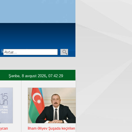
İqtisadiyyat
Üçüncü sektor
Şənbə, 8 avqust 2026
,
07:42:30
İlham Əliyev Şuşada keçirilən