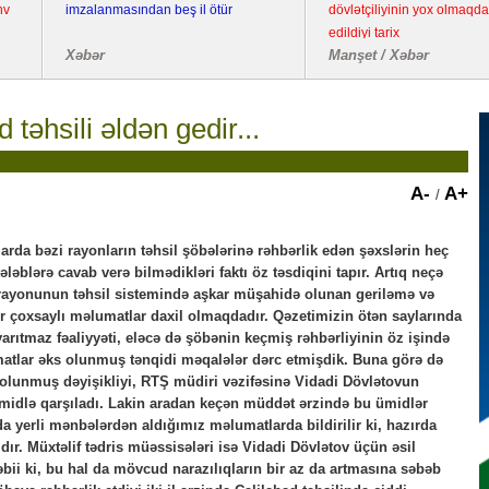
imzalanmasından beş il ötür
dövlətçiliyinin yox olmaqdan xilas
edildiyi tarix
Xəbər
Manşet / Xəbər
 təhsili əldən gedir...
A-
A+
/
rda bəzi rayonların təhsil şöbələrinə rəhbərlik edən şəxslərin heç
tələblərə cavab verə bilmədikləri faktı öz təsdiqini tapır. Artıq neçə
 rayonunun təhsil sistemində aşkar müşahidə olunan geriləmə və
r çoxsaylı məlumatlar daxil olmaqdadır. Qəzetimizin ötən saylarında
arıtmaz fəaliyyəti, eləcə də şöbənin keçmiş rəhbərliyinin öz işində
matlar əks olunmuş tənqidi məqalələr dərc etmişdik. Buna görə də
olunmuş dəyişikliyi, RTŞ müdiri vəzifəsinə Vidadi Dövlətovun
 ümidlə qarşıladı. Lakin aradan keçən müddət ərzində bu ümidlər
 yerli mənbələrdən aldığımız məlumatlarda bildirilir ki, hazırda
dır. Müxtəlif tədris müəssisələri isə Vidadi Dövlətov üçün əsil
əbii ki, bu hal da mövcud narazılıqların bir az da artmasına səbəb