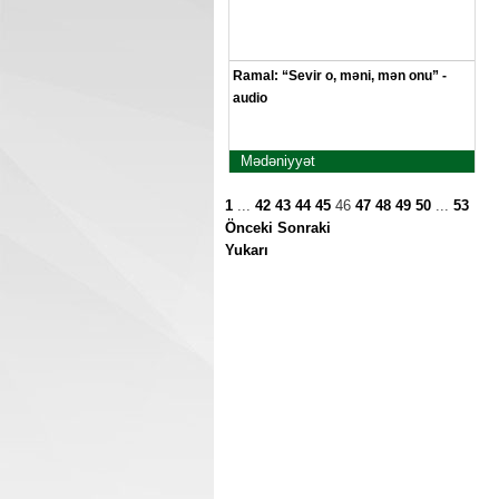
Ramal: “Sevir o, məni, mən onu” -
audio
Mədəniyyət
1
...
42
43
44
45
46
47
48
49
50
...
53
Önceki
Sonraki
Yukarı