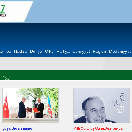
ahibə
Hadisə
Dünya
Ölkə
Partiya
Cəmiyyət
Region
Mədəniyyət
Şuşa Bəyannaməsinin
Milli Qurtuluş Günü: Azərbaycan