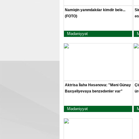
Namiqin yanındakılar kimdir belə...
Si
(FOTO)
əs
Mədəniyyət
M
Aktrisa İlahə Həsənova: "Məni Günay
Çi
Baxşəliyevaya bənzədənlər var"
ür
Mədəniyyət
M