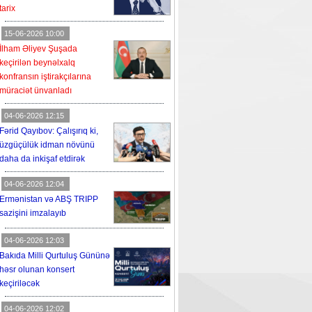
tarix
15-06-2026 10:00
İlham Əliyev Şuşada
keçirilən beynəlxalq
konfransın iştirakçılarına
müraciət ünvanladı
04-06-2026 12:15
Fərid Qayıbov: Çalışırıq ki,
üzgüçülük idman növünü
daha da inkişaf etdirək
04-06-2026 12:04
Ermənistan və ABŞ TRIPP
sazişini imzalayıb
04-06-2026 12:03
Bakıda Milli Qurtuluş Gününə
həsr olunan konsert
keçiriləcək
04-06-2026 12:02