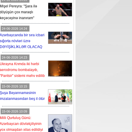
Mişel Pereyra: "Şara ilə
döyüşün çox maraqlı
keçəcəyinə inanıram"
24-06-2026 14:24
Azərbaycanda bir sıra icbari
sığorta növləri üzrə
DƏYİŞİKLİKLƏR OLACAQ
24-06-2026 14:23
Ukrayna Krımda iki hərbi
aerodromu bombalayıb,
"Pantsir" sistemi məhv edilib
15-06-2026 10:15
Şuşa Bəyannaməsinin
imzalanmasından beş il ötür
15-06-2026 10:09
Milli Qurtuluş Günü:
Azərbaycan dövlətçiliyinin
yox olmaqdan xilas edildiyi