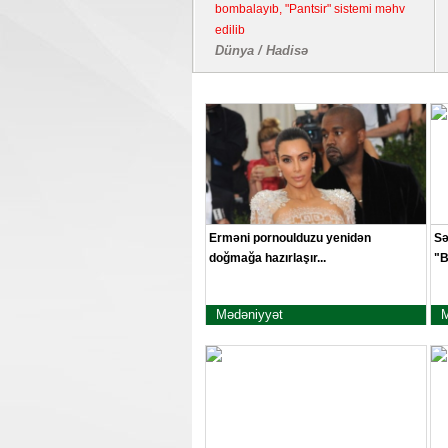
bombalayıb, "Pantsir" sistemi məhv
edilib
Dünya / Hadisə
Erməni pornoulduzu yenidən
Sə
doğmağa hazırlaşır...
"B
Mədəniyyət
M