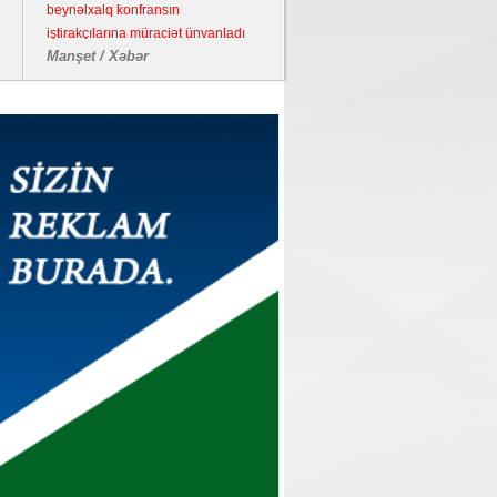
beynəlxalq konfransın
iştirakçılarına müraciət ünvanladı
Manşet / Xəbər