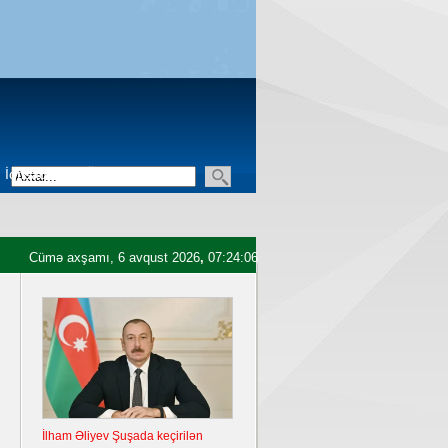
İqtisadiyyat
Üçüncü sektor
Cümə axşamı, 6 avqust 2026
,
07:24:07
İlham Əliyev Şuşada keçirilən