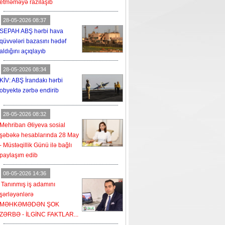
etməməyə razılaşıb
28-05-2026 08:37
SEPAH ABŞ hərbi hava
qüvvələri bazasını hədəf
aldığını açıqlayıb
28-05-2026 08:34
KİV: ABŞ İrandakı hərbi
obyektə zərbə endirib
28-05-2026 08:32
Mehriban Əliyeva sosial
şəbəkə hesablarında 28 May
- Müstəqillik Günü ilə bağlı
paylaşım edib
08-05-2026 14:36
Tanınmış iş adamını
şərləyənlərə
MƏHKƏMƏDƏN ŞOK
ZƏRBƏ - İLGİNC FAKTLAR...