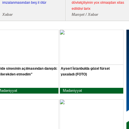
imzalanmasından beş il ötür
dövlətçiliyinin yox olmaqdan xilas
edildiyi tarix
Xəbər
Manşet / Xəbər
idə sinəsinin açılmasından danışdı:
Ayserl İstanbulda gözəl fürsət
ilərəkdən etmədim"
yaxaladı (FOTO)
ədəniyyət
Mədəniyyət