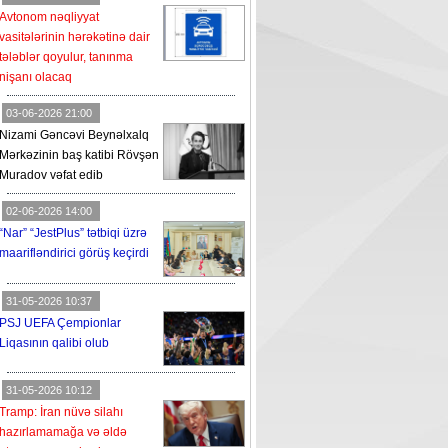
Avtonom nəqliyyat
vasitələrinin hərəkətinə dair
tələblər qoyulur, tanınma
nişanı olacaq
03-06-2026 21:00
Nizami Gəncəvi Beynəlxalq
Mərkəzinin baş katibi Rövşən
Muradov vəfat edib
02-06-2026 14:00
“Nar” “JestPlus” tətbiqi üzrə
maarifləndirici görüş keçirdi
31-05-2026 10:37
PSJ UEFA Çempionlar
Liqasının qalibi olub
31-05-2026 10:12
Tramp: İran nüvə silahı
hazırlamamağa və əldə