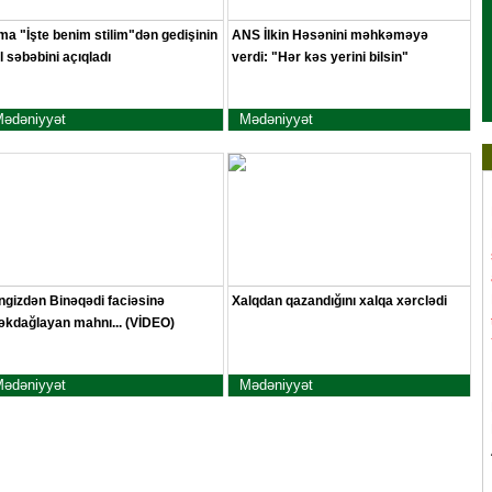
ma "İşte benim stilim"dən gedişinin
ANS İlkin Həsənini məhkəməyə
l səbəbini açıqladı
verdi: "Hər kəs yerini bilsin"
ədəniyyət
Mədəniyyət
ngizdən Binəqədi faciəsinə
Xalqdan qazandığını xalqa xərclədi
əkdağlayan mahnı... (VİDEO)
ədəniyyət
Mədəniyyət