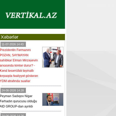
Xəbərlər
11-07-2026 14:43
Prezidentin Fərmanını
POZAN, SAYMAYAN
sahibkar Elman Mirzəyevin
arxasında kimlər durur? -
Kənd təsərrüfatı təyinatlı
torpaqda fəaliyyət göstərən
YDM ətrafında suallar
24-06-2026 14:28
Peyman Sadıqov Nigar
Fərhadın qurucusu olduğu
AID GROUP-dan ayrıldı
24-06-2026 14:26