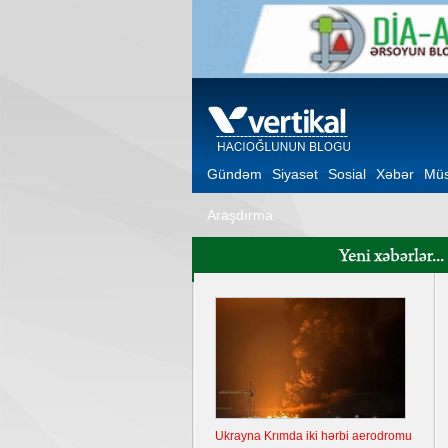
Gündəm
Siyasət
Sosial
Xəbər
Müs
Araşdırma
Ukrayna Krımda iki hərbi aerodromu