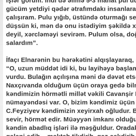
işlər görüm. İndi də əlimə 5-3 manat pul
gücüm yetdiyi qədər ətrafımdakı insanlar
çalışıram. Pulu yığıb, üstündə oturmağı s
düşsün ki, mən də onu istədiyim şəkildə x
deyil, xərcləməyi sevirəm. Pulum olsa, 
salardım”.
İfaçı Elnarənin bu hərəkətini alqışlayaraq,
“O, uzun müddət idi ki, bu layihəyə başlam
vurdu. Bulağın açılışına məni də dəvət etsə
Naxçıvanda olduğum üçün oraya gedə bil
kəndimizin hörmətli millət vəkili Cavanşir
nümayəndəsi var. O, bizim kəndimiz üçün 
C.Feyziyev kəndimizin xeyirxah oğludur. 
sevir, hörmət edir. Müəyyən imkanı oldu
kəndin abadlıq işləri ilə məşğuldur. Orada