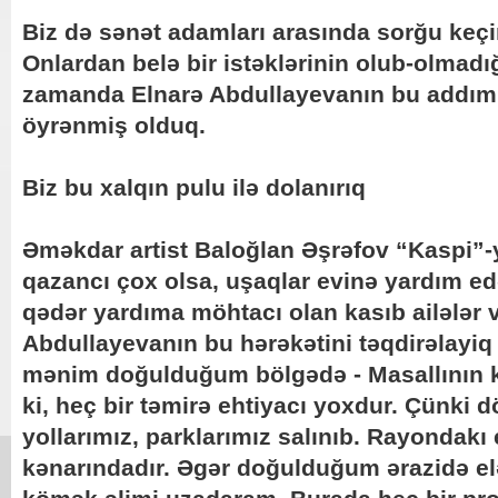
Biz də sənət adamları arasında sorğu keçi
Onlardan belə bir istəklərinin olub-olmadı
zamanda Elnarə Abdullayevanın bu addımı
öyrənmiş olduq.
Biz bu xalqın pulu ilə dolanırıq
Əməkdar artist Baloğlan Əşrəfov “Kaspi”-
qazancı çox olsa, uşaqlar evinə yardım edə
qədər yardıma möhtacı olan kasıb ailələr v
Abdullayevanın bu hərəkətini təqdirəlayi
mənim doğulduğum bölgədə - Masallının k
ki, heç bir təmirə ehtiyacı yoxdur. Çünki d
yollarımız, parklarımız salınıb. Rayondakı
kənarındadır. Əgər doğulduğum ərazidə elə