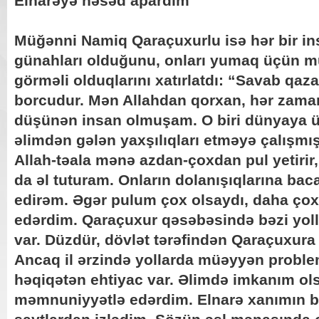
Elnarəyə həsəd apardım
Müğənni Namiq Qaraçuxurlu isə hər bir i
günahları olduğunu, onları yumaq üçün mü
görməli olduqlarını xatırlatdı: “Savab qa
borcudur. Mən Allahdan qorxan, hər zaman
düşünən insan olmuşam. O biri dünyaya 
əlimdən gələn yaxşılıqları etməyə çalışmı
Allah-təala mənə azdan-çoxdan pul yetirir
da əl tuturam. Onların dolanışıqlarına ba
edirəm. Əgər pulum çox olsaydı, daha çox
edərdim. Qaraçuxur qəsəbəsində bəzi yolla
var. Düzdür, dövlət tərəfindən Qaraçuxura x
Ancaq il ərzində yollarda müəyyən proble
həqiqətən ehtiyac var. Əlimdə imkanım ol
məmnuniyyətlə edərdim. Elnarə xanımın b