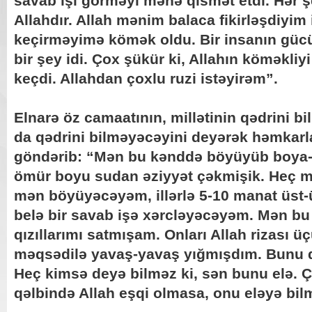
savab işi görməyi mənə qismət etdi. Hər ş
Allahdır. Allah mənim balaca fikirləşdiyim
keçirməyimə kömək oldu. Bir insanın güc
bir şey idi. Çox şükür ki, Allahın köməkliyi
keçdi. Allahdan çoxlu ruzi istəyirəm”.
Elnarə öz camaatının, millətinin qədrini b
da qədrini bilməyəcəyini deyərək həmkarl
göndərib: “Mən bu kənddə böyüyüb boya-
ömür boyu sudan əziyyət çəkmişik. Heç mə
mən böyüyəcəyəm, illərlə 5-10 manat üst-ü
belə bir savab işə xərcləyəcəyəm. Mən bu 
qızıllarımı satmışam. Onları Allah rizası ü
məqsədilə yavaş-yavaş yığmışdım. Bunu d
Heç kimsə deyə bilməz ki, sən bunu elə. Çün
qəlbində Allah eşqi olmasa, onu eləyə bi