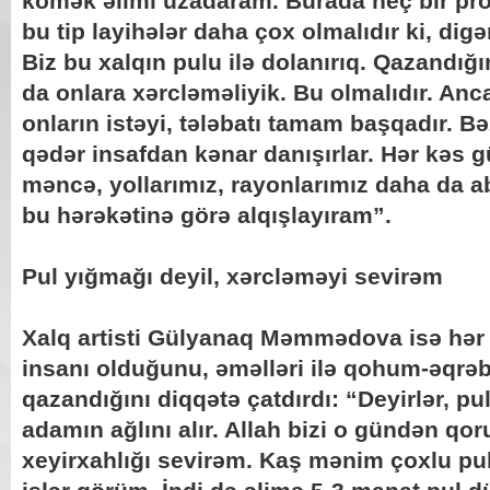
kömək əlimi uzadaram. Burada heç bir pr
bu tip layihələr daha çox olmalıdır ki, di
Biz bu xalqın pulu ilə dolanırıq. Qazandığ
da onlara xərcləməliyik. Bu olmalıdır. Ancaq
onların istəyi, tələbatı tamam başqadır. Bə
qədər insafdan kənar danışırlar. Hər kəs g
məncə, yollarımız, rayonlarımız daha da a
bu hərəkətinə görə alqışlayıram”.
Pul yığmağı deyil, xərcləməyi sevirəm
Xalq artisti Gülyanaq Məmmədova isə hər 
insanı olduğunu, əməlləri ilə qohum-əqrəb
qazandığını diqqətə çatdırdı: “Deyirlər, pu
adamın ağlını alır. Allah bizi o gündən qo
xeyirxahlığı sevirəm. Kaş mənim çoxlu pu