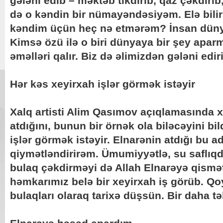
gələni edib – məktəb tikdirib, qaz çəkdirib,
də o kəndin bir nümayəndəsiyəm. Elə bilir
kəndim üçün heç nə etmərəm? İnsan dünyay
Kimsə özü ilə o biri dünyaya bir şey apar
əməlləri qalır. Biz də əlimizdən gələni edir
Hər kəs xeyirxah işlər görmək istəyir
Xalq artisti Alim Qasımov açıqlamasında
atdığını, bunun bir örnək ola biləcəyini bi
işlər görmək istəyir. Elnarənin atdığı bu 
qiymətləndirirəm. Ümumiyyətlə, su saflıqdı
bulaq çəkdirməyi də Allah Elnarəyə qismət
həmkarımız belə bir xeyirxah iş görüb. Qo
bulaqları olaraq tarixə düşsün. Bir daha t