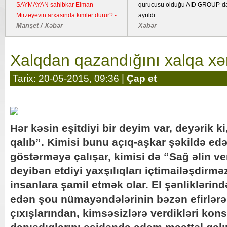
"
növləri üzrə DƏYİŞİKLİKLƏR
bombalayıb, "Pantsir" 
OLACAQ
edilib
Manşet / Ölkə
Dünya / Hadisə
Xalqdan qazandığını xalqa xə
Tarix: 20-05-2015, 09:36 |
Çap et
Hər kəsin eşitdiyi bir deyim var, deyərik k
qalıb”. Kimisi bunu açıq-aşkar şəkildə ed
göstərməyə çalışar, kimisi də “Sağ əlin ver
deyibən etdiyi yaxşılıqları içtimailəşdirmə
insanlara şamil etmək olar. El şənliklərin
edən şou nümayəndələrinin bəzən efirlərə 
çıxışlarından, kimsəsizlərə verdikləri kon