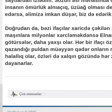
saytlardan izlədim. Sözün əsl mənasında 
insanın ömürlük alnıaçıq, üzüağ olması d
edərsə, əlimizə imkan düşər, biz də edərik
Doğrudan da, bəzi ifaçılar xaricdə çəkilən 
maşınlara milyonlar xərcləməkdənsə Elna
götürsələr, daha yaxşı olar. Hər bir ifaçı 
qazandığı puldan müəyyən qədər onların r
halallıq olar, özləri də xalqın gözündə hə
dayanarlar.