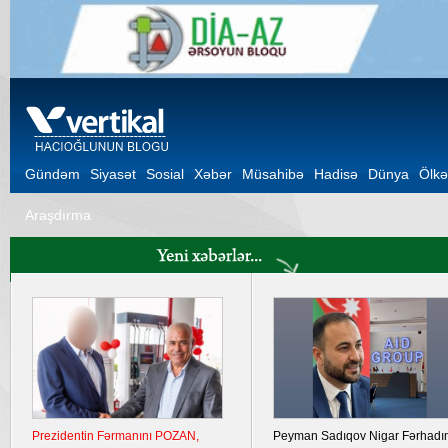
Gündəm
Siyasət
Sosial
Xəbər
Müsahibə
Hadisə
Dünya
Ölkə
Araşdırma
üşün çox
Azərbaycanda bir sıra icbari sığorta
Ukrayna Krımda iki hə