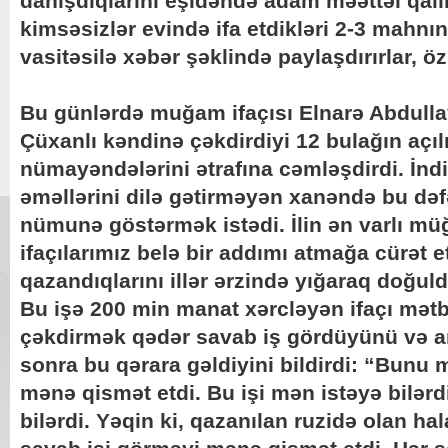
danışdıqlarını eşidəndə adam məəttəl qalı
kimsəsizlər evində ifa etdikləri 2-3 mahnın
vasitəsilə xəbər şəklində paylaşdırırlar, 
Bu günlərdə muğam ifaçısı Elnarə Abdull
Çüxanlı kəndinə çəkdirdiyi 12 bulağın açıl
nümayəndələrini ətrafına cəmləşdirdi. İnd
əməllərini dilə gətirməyən xanəndə bu dəfə
nümunə göstərmək istədi. İlin ən varlı müğ
ifaçılarımız belə bir addımı atmağa cürət 
qazandıqlarını illər ərzində yığaraq doğul
Bu işə 200 min manat xərcləyən ifaçı mət
çəkdirmək qədər savab iş gördüyünü və a
sonra bu qərara gəldiyini bildirdi: “Bunu
mənə qismət etdi. Bu işi mən istəyə bilə
bilərdi. Yəqin ki, qazanılan ruzidə olan ha