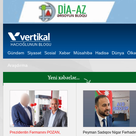
Gündəm
Siyasət
Sosial
Xəbər
Müsahibə
Hadisə
Dünya
Ölkə
Araşdırma
ta
Ukrayna Krımda iki hərbi aerodromu
Şuşa Bəyannaməsinin