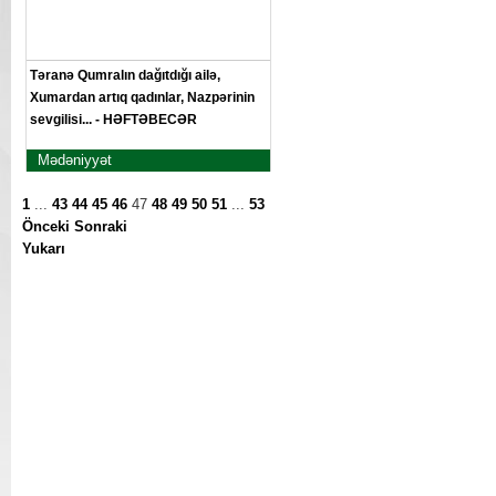
Təranə Qumralın dağıtdığı ailə,
Xumardan artıq qadınlar, Nazpərinin
sevgilisi... - HƏFTƏBECƏR
Mədəniyyət
1
...
43
44
45
46
47
48
49
50
51
...
53
Önceki
Sonraki
Yukarı