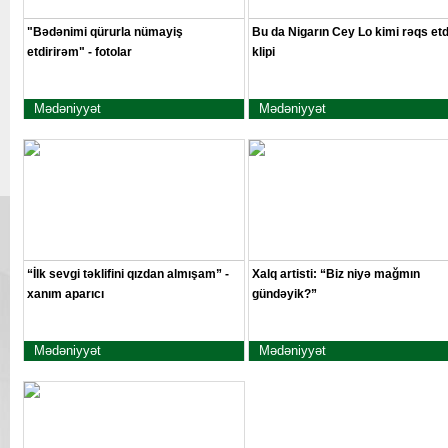
"Bədənimi qürurla nümayiş
Bu da Nigarın Cey Lo kimi rəqs etd
etdirirəm" - fotolar
klipi
Mədəniyyət
Mədəniyyət
“İlk sevgi təklifini qızdan almışam” -
Xalq artisti: “Biz niyə mağmın
xanım aparıcı
gündəyik?”
Mədəniyyət
Mədəniyyət