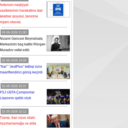
Avtonom nəqliyyat
vasitələrinin hərəkətinə dair
tələblər qoyulur, tanınma
nişanı olacaq
03-06-2026 21:00
Nizami Gəncəvi Beynəlxalq
Mərkəzinin baş katibi Rövşən
Muradov vəfat edib
02-06-2026 14:00
“Nar” “JestPlus” tətbiqi üzrə
maarifləndirici görüş keçirdi
31-05-2026 10:37
PSJ UEFA Çempionlar
Liqasının qalibi olub
31-05-2026 10:12
Tramp: İran nüvə silahı
hazırlamamağa və əldə