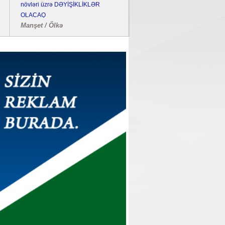
növləri üzrə DƏYİŞİKLİKLƏR
bombalayıb, "Pantsir" sistemi 
OLACAQ
edilib
Manşet / Ölkə
Dünya / Hadisə