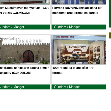
lim Müslümovun menyusuna: «300
Pərvanə Novruzovanın adı daha bir
İN VERİB GƏLMİŞƏM»
məhkəmə araşdırmasına qarışıb
ündəm / Manşet
Gündəm / Manşet
nkəranda sahibkarın başına kimlər
«Azərpoçt»da talançılığın ifrat
un açır? (SƏNƏDLƏR)
forması
ündəm / Manşet
Gündəm / Manşet