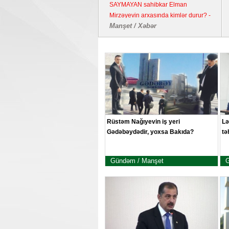
SAYMAYAN sahibkar Elman
Mirzəyevin arxasında kimlər durur? -
Manşet / Xəbər
Kənd təsərrüfatı təyinatlı torpaqda
fəaliyyət göstərən YDM ətrafında
suallar
Rüstəm Nağıyevin iş yeri
Lə
Gədəbəydədir, yoxsa Bakıda?
tə
Gündəm / Manşet
G