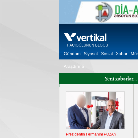
Gündəm
Siyasət
Sosial
Xəbər
Müs
Araşdırma
Prezidentin Fərmanını POZAN,