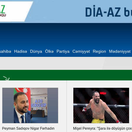
ahibə
Hadisə
Dünya
Ölkə
Partiya
Cəmiyyət
Region
Mədəniyyət
Peyman Sadıqov Nigar Fərhadın
Mişel Pereyra: "Şara ilə döyüşün çox