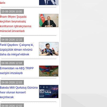
tarix
15-06-2026 10:00
İlham Əliyev Şuşada
keçirilən beynəlxalq
konfransın iştirakçılarına
müraciət ünvanladı
04-06-2026 12:15
Fərid Qayıbov: Çalışırıq ki,
üzgüçülük idman növünü
daha da inkişaf etdirək
04-06-2026 12:04
Ermənistan və ABŞ TRIPP
sazişini imzalayıb
04-06-2026 12:03
Bakıda Milli Qurtuluş Gününə
həsr olunan konsert
keçiriləcək
04-06-2026 12:02