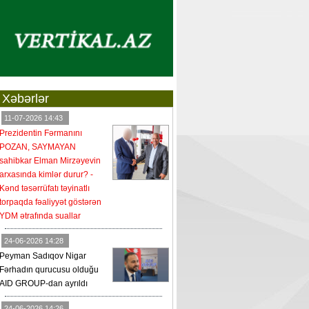
Xəbərlər
11-07-2026 14:43
Prezidentin Fərmanını
POZAN, SAYMAYAN
sahibkar Elman Mirzəyevin
arxasında kimlər durur? -
Kənd təsərrüfatı təyinatlı
torpaqda fəaliyyət göstərən
YDM ətrafında suallar
24-06-2026 14:28
Peyman Sadıqov Nigar
Fərhadın qurucusu olduğu
AID GROUP-dan ayrıldı
24-06-2026 14:26