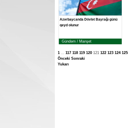
Azərbaycanda Dövlət Bayrağı günü
qeyd olunur
Gündəm / Manşet
1
...
117
118
119
120
121
122
123
124
125
Önceki
Sonraki
Yukarı