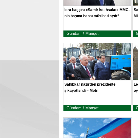
İcra başçısı «Samir İstehsalat» MMC-
Sə
nin başına hansı müsibəti açıb?
M
Gündəm / Manşet
G
Sahibkar nazirdən prezidentə
Lə
şikayətləndi – Mətn
oy
Gündəm / Manşet
G