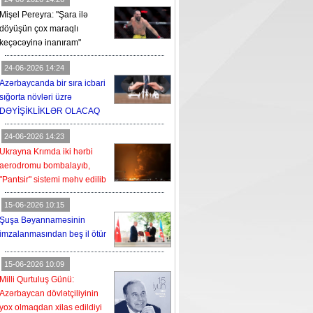
Mişel Pereyra: "Şara ilə
döyüşün çox maraqlı
keçəcəyinə inanıram"
24-06-2026 14:24
Azərbaycanda bir sıra icbari
sığorta növləri üzrə
DƏYİŞİKLİKLƏR OLACAQ
24-06-2026 14:23
Ukrayna Krımda iki hərbi
aerodromu bombalayıb,
"Pantsir" sistemi məhv edilib
15-06-2026 10:15
Şuşa Bəyannaməsinin
imzalanmasından beş il ötür
15-06-2026 10:09
Milli Qurtuluş Günü:
Azərbaycan dövlətçiliyinin
yox olmaqdan xilas edildiyi