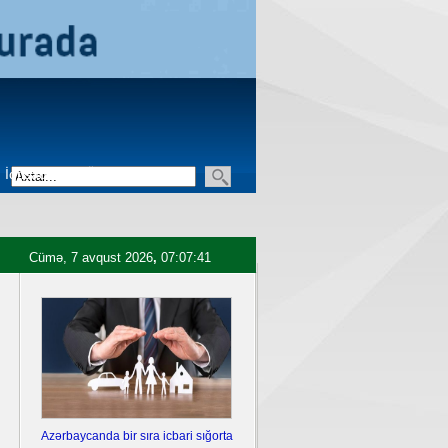
İqtisadiyyat
Üçüncü sektor
Cümə, 7 avqust 2026
,
07:07:42
Azərbaycanda bir sıra icbari sığorta
Ukrayna Krımda iki hərbi aero