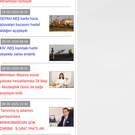
etməməyə razılaşıb
28-05-2026 08:37
SEPAH ABŞ hərbi hava
qüvvələri bazasını hədəf
aldığını açıqlayıb
28-05-2026 08:34
KİV: ABŞ İrandakı hərbi
obyektə zərbə endirib
28-05-2026 08:32
Mehriban Əliyeva sosial
şəbəkə hesablarında 28 May
- Müstəqillik Günü ilə bağlı
paylaşım edib
08-05-2026 14:36
Tanınmış iş adamını
şərləyənlərə
MƏHKƏMƏDƏN ŞOK
ZƏRBƏ - İLGİNC FAKTLAR...