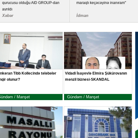
qurucusu olduğu AID GROUP-dan
maraqlı keçəcəyinə inanıram"
ayrıldı
Xəbər
İdman
nkəran Tibb Kollecində tələbələr
Vidadi İsayevlə Elmira Şükürovanın
hqir olunur?
mənzil biznesi-SKANDAL
ündəm / Manşet
Gündəm / Manşet