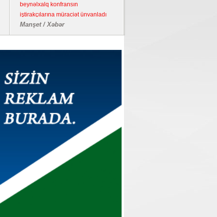
beynəlxalq konfransın
iştirakçılarına müraciət ünvanladı
Manşet / Xəbər