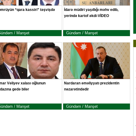
mrüyün “qara kassiri” təşvişdə
İdarə müdiri yaşıllığı məhv edib,
yerində kartof əkdi-VİDEO
ündəm / Manşet
Gündəm / Manşet
mar Vəliyev xalası oğlunun
Nardaran əməliyyatı prezidentin
dazına gedə bilər
nəzarətindədir
ündəm / Manşet
Gündəm / Manşet