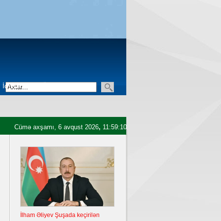
İqtisadiyyat
Üçüncü sektor
Cümə axşamı, 6 avqust 2026
,
11:59:11
İlham Əliyev Şuşada keçirilən