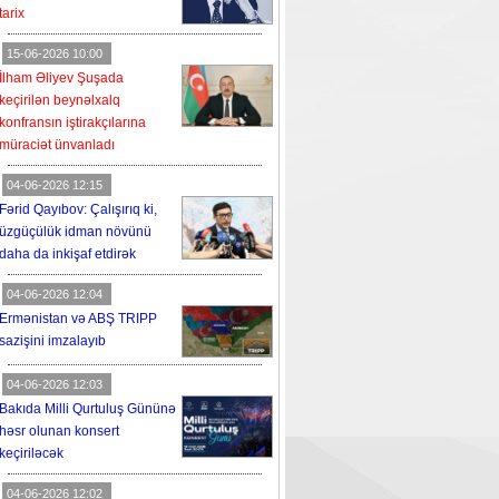
tarix
15-06-2026 10:00
İlham Əliyev Şuşada
keçirilən beynəlxalq
konfransın iştirakçılarına
müraciət ünvanladı
04-06-2026 12:15
Fərid Qayıbov: Çalışırıq ki,
üzgüçülük idman növünü
daha da inkişaf etdirək
04-06-2026 12:04
Ermənistan və ABŞ TRIPP
sazişini imzalayıb
04-06-2026 12:03
Bakıda Milli Qurtuluş Gününə
həsr olunan konsert
keçiriləcək
04-06-2026 12:02