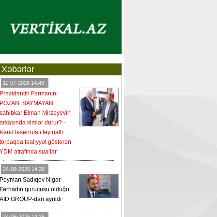
Xəbərlər
11-07-2026 14:43
Prezidentin Fərmanını
POZAN, SAYMAYAN
sahibkar Elman Mirzəyevin
arxasında kimlər durur? -
Kənd təsərrüfatı təyinatlı
torpaqda fəaliyyət göstərən
YDM ətrafında suallar
24-06-2026 14:28
Peyman Sadıqov Nigar
Fərhadın qurucusu olduğu
AID GROUP-dan ayrıldı
24-06-2026 14:26