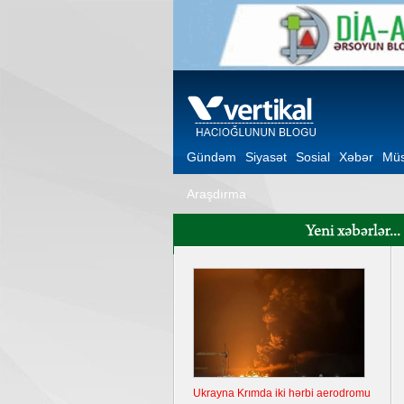
Gündəm
Siyasət
Sosial
Xəbər
Müs
Araşdırma
Ukrayna Krımda iki hərbi aerodromu