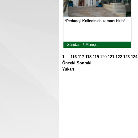
“Pedaqoji Kollecin də zamanı bitib”
Gündəm / Manşet
1
...
116
117
118
119
120
121
122
123
124
Önceki
Sonraki
Yukarı