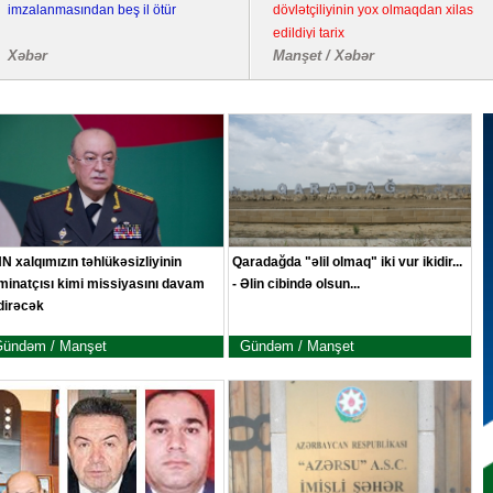
imzalanmasından beş il ötür
dövlətçiliyinin yox olmaqdan xilas
edildiyi tarix
Xəbər
Manşet / Xəbər
N xalqımızın təhlükəsizliyinin
Qaradağda "əlil olmaq" iki vur ikidir...
minatçısı kimi missiyasını davam
- Əlin cibində olsun...
dirəcək
ündəm / Manşet
Gündəm / Manşet