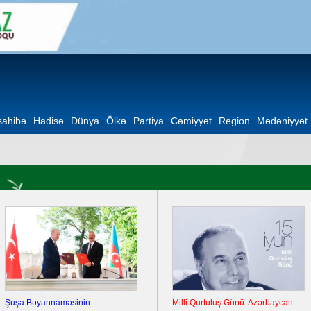
ahibə
Hadisə
Dünya
Ölkə
Partiya
Cəmiyyət
Region
Mədəniyyət
Şuşa Bəyannaməsinin
Milli Qurtuluş Günü: Azərbaycan