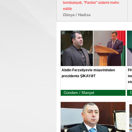
bombalayıb, "Pantsir" sistemi məhv
edilib
Dünya / Hadisə
Abdin Fərzəliyevlə müavinindən
FH
prezidentə ŞİKAYƏT
tə
et
Gündəm / Manşet
G