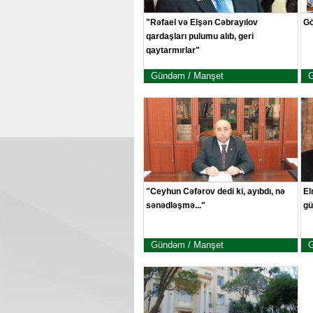
"Rəfael və Elşən Cəbrayılov
Gö
qardaşları pulumu alıb, geri
qaytarmırlar"
Gündəm / Manşet
G
"Ceyhun Cəfərov dedi ki, ayıbdı, nə
El
sənədləşmə..."
gü
Gündəm / Manşet
G