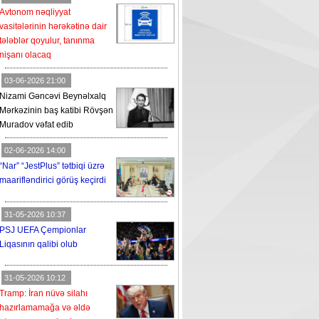
Avtonom nəqliyyat
vasitələrinin hərəkətinə dair
tələblər qoyulur, tanınma
nişanı olacaq
03-06-2026 21:00
Nizami Gəncəvi Beynəlxalq
Mərkəzinin baş katibi Rövşən
Muradov vəfat edib
02-06-2026 14:00
“Nar” “JestPlus” tətbiqi üzrə
maarifləndirici görüş keçirdi
31-05-2026 10:37
PSJ UEFA Çempionlar
Liqasının qalibi olub
31-05-2026 10:12
Tramp: İran nüvə silahı
hazırlamamağa və əldə