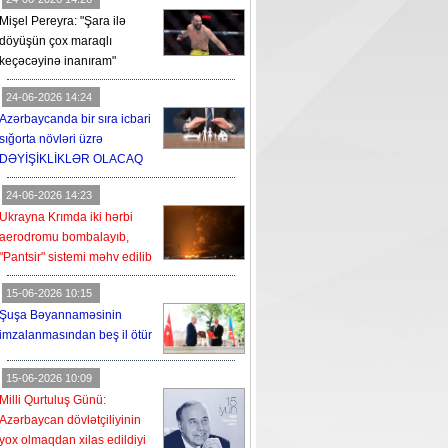
Mişel Pereyra: "Şara ilə
döyüşün çox maraqlı
keçəcəyinə inanıram"
24-06-2026 14:24
Azərbaycanda bir sıra icbari
sığorta növləri üzrə
DƏYİŞİKLİKLƏR OLACAQ
24-06-2026 14:23
Ukrayna Krımda iki hərbi
aerodromu bombalayıb,
"Pantsir" sistemi məhv edilib
15-06-2026 10:15
Şuşa Bəyannaməsinin
imzalanmasından beş il ötür
15-06-2026 10:09
Milli Qurtuluş Günü:
Azərbaycan dövlətçiliyinin
yox olmaqdan xilas edildiyi