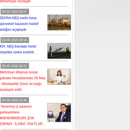
etməməyə razılaşıb
28-05-2026 08:37
SEPAH ABŞ hərbi hava
qüvvələri bazasını hədəf
aldığını açıqlayıb
28-05-2026 08:34
KİV: ABŞ İrandakı hərbi
obyektə zərbə endirib
28-05-2026 08:32
Mehriban Əliyeva sosial
şəbəkə hesablarında 28 May
- Müstəqillik Günü ilə bağlı
paylaşım edib
08-05-2026 14:36
Tanınmış iş adamını
şərləyənlərə
MƏHKƏMƏDƏN ŞOK
ZƏRBƏ - İLGİNC FAKTLAR...