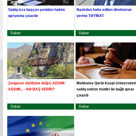
Sabiq icra başçısı yenidən hakim
Nazirdən həbs edilən direktorun
qarşısına çıxarılır
yerinə TƏYİNAT
Xəbər
Xəbər
Zəngəzur dəhlizinə doğru ADDIM-
Məhkəmə Qərbi Kaspi Universiteti
ADDIM... - NƏ BAŞ VERİR?
sabiq sektor müdiri ilə bağlı qərar
çıxardı
Xəbər
Xəbər