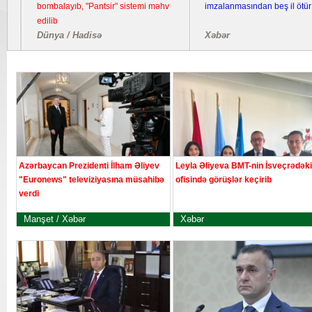
bombalayıb, "Pantsir" sistemi məhv
imzalanmasından beş il ötür
edilib
Dünya / Hadisə
Xəbər
Azərbaycan Prezidenti İlham Əliyev
Leyla Əliyeva BMT-nin İsveçrədəki
"Euronews" televiziyasına müsahibə
ofisində görüşlər keçirib
verdi
Manşet / Xəbər
Xəbər