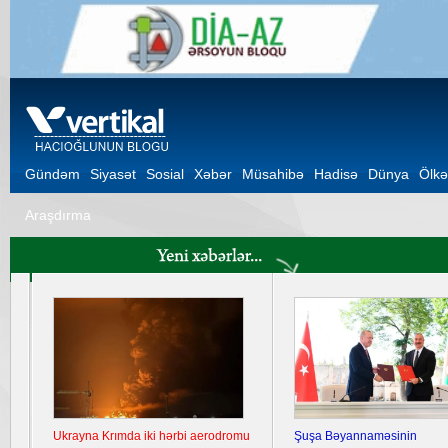
Gündəm
Siyasət
Sosial
Xəbər
Müsahibə
Hadisə
Dünya
Ölkə
Araşdırma
Ukrayna Krımda iki hərbi aerodromu
Şuşa Bəyannaməsinin