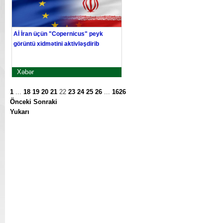
Aİ İran üçün "Copernicus" peyk
görüntü xidmətini aktivləşdirib
Xəbər
1
...
18
19
20
21
22
23
24
25
26
...
1626
Önceki
Sonraki
Yukarı