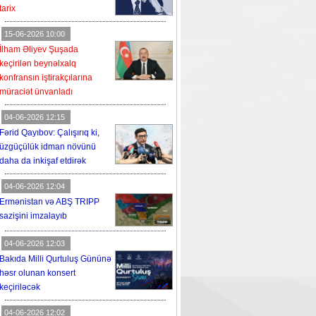
tarix
15-06-2026 10:00
İlham Əliyev Şuşada
keçirilən beynəlxalq
konfransın iştirakçılarına
müraciət ünvanladı
04-06-2026 12:15
Fərid Qayıbov: Çalışırıq ki,
üzgüçülük idman növünü
daha da inkişaf etdirək
04-06-2026 12:04
Ermənistan və ABŞ TRIPP
sazişini imzalayıb
04-06-2026 12:03
Bakıda Milli Qurtuluş Gününə
həsr olunan konsert
keçiriləcək
04-06-2026 12:02