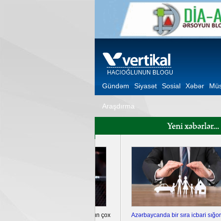
Gündəm
Siyasət
Sosial
Xəbər
Müs
Araşdırma
Ukrayna Krımda iki hərbi aerodromu