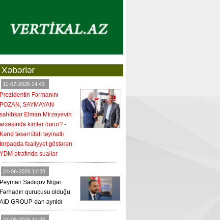
Xəbərlər
11-07-2026 14:43
Prezidentin Fərmanını
POZAN, SAYMAYAN
sahibkar Elman Mirzəyevin
arxasında kimlər durur? -
Kənd təsərrüfatı təyinatlı
torpaqda fəaliyyət göstərən
YDM ətrafında suallar
24-06-2026 14:28
Peyman Sadıqov Nigar
Fərhadın qurucusu olduğu
AID GROUP-dan ayrıldı
24-06-2026 14:26