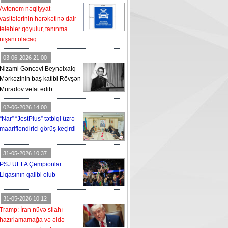
Avtonom nəqliyyat
vasitələrinin hərəkətinə dair
tələblər qoyulur, tanınma
nişanı olacaq
03-06-2026 21:00
Nizami Gəncəvi Beynəlxalq
Mərkəzinin baş katibi Rövşən
Muradov vəfat edib
02-06-2026 14:00
“Nar” “JestPlus” tətbiqi üzrə
maarifləndirici görüş keçirdi
31-05-2026 10:37
PSJ UEFA Çempionlar
Liqasının qalibi olub
31-05-2026 10:12
Tramp: İran nüvə silahı
hazırlamamağa və əldə