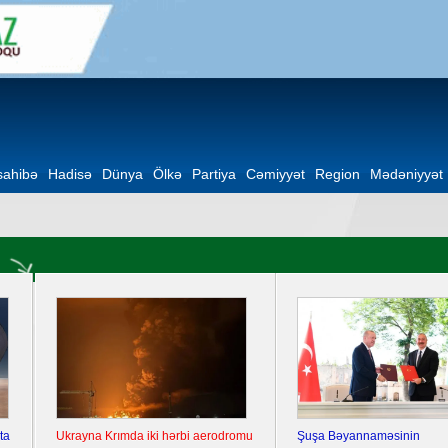
ahibə
Hadisə
Dünya
Ölkə
Partiya
Cəmiyyət
Region
Mədəniyyət
Şuşa Bəyannaməsinin
Milli Qurtuluş Günü: Azərbaycan