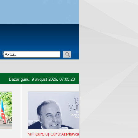
İqtisadiyyat
Üçüncü sektor
Bazar günü, 9 avqust 2026
,
07:05:24
İlham Əliyev Şuşada keçirilən