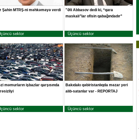
r Şahin MTRŞ-ni məhkəməyə verdi
"Əli Abbasov dedi ki, “qara
maskalı”lar ofisin qabağındadır”
çüncü sektor
Üçüncü sektor
zi məmurların işbazlar qarşısında
Bakıdakı qəbiristanlıqda məzar yeri
rəsizliyi
alıb-satanlar var - REPORTAJ
çüncü sektor
Üçüncü sektor