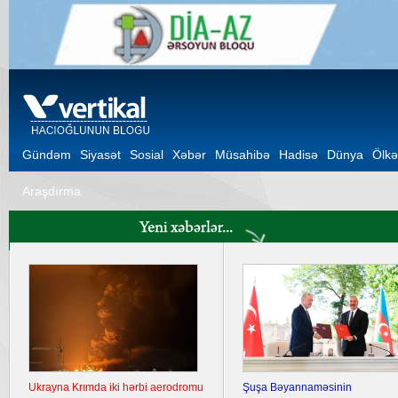
Gündəm
Siyasət
Sosial
Xəbər
Müsahibə
Hadisə
Dünya
Ölkə
Araşdırma
Ukrayna Krımda iki hərbi aerodromu
Şuşa Bəyannaməsinin