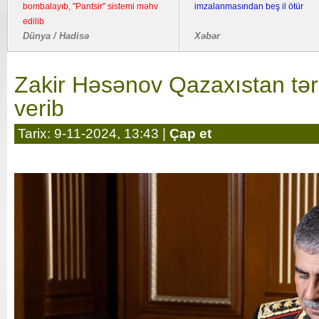
bombalayıb, "Pantsir" sistemi məhv
imzalanmasından beş il ötür
edilib
Dünya / Hadisə
Xəbər
Zakir Həsənov Qazaxıstan tər
verib
Tarix: 9-11-2024, 13:43 |
Çap et