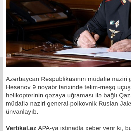
Azərbaycan Respublikasının müdafiə naziri g
Həsənov 9 noyabr tarixində təlim-məşq uçuşl
helikopterinin qəzaya uğraması ilə bağlı Qa
müdafiə naziri general-polkovnik Ruslan Jaks
ünvanlayıb.
Vertikal.az
APA-ya istinadla xəbər verir ki, 