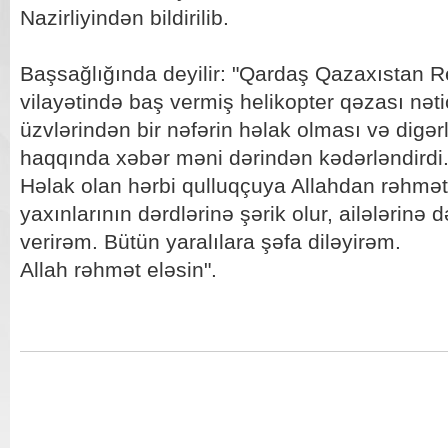
Nazirliyindən bildirilib.
Başsağlığında deyilir: "Qardaş Qazaxıstan R
vilayətində baş vermiş helikopter qəzası nət
üzvlərindən bir nəfərin həlak olması və digər
haqqında xəbər məni dərindən kədərləndirdi
Həlak olan hərbi qulluqçuya Allahdan rəhmət d
yaxınlarının dərdlərinə şərik olur, ailələrinə 
verirəm. Bütün yaralılara şəfa diləyirəm.
Allah rəhmət eləsin".