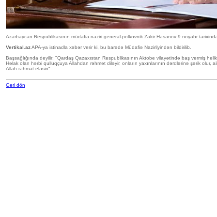
Azərbaycan Respublikasının müdafiə naziri general-polkovnik Zakir Həsənov 9 noyabr tarixində
Vertikal.az
APA-ya istinadla xəbər verir ki, bu barədə Müdafiə Nazirliyindən bildirilib.
Başsağlığında deyilir: "Qardaş Qazaxıstan Respublikasının Aktobe vilayətində baş vermiş heliko
Həlak olan hərbi qulluqçuya Allahdan rəhmət diləyir, onların yaxınlarının dərdlərinə şərik olur, a
Allah rəhmət eləsin".
Geri dön