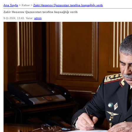
Ana Sayfa
> Xəbər >
Zakir Həsənov Qazaxıstan tərəfinə başsağlığı verib
Zakir Həsənov Qazaxıstan tərəfinə başsağlığı verib
9-11-2024, 13:43. Yazar:
admin