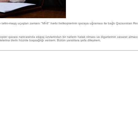
 təlim-məşq uçuşları zamanı "Mİ-8" hərbi helikopterinin qəzaya uğraması ilə bağlı Qazaxıstan Res
pter qəzası nəticəsində ekipaj üzvlərindən bir nəfərin həlak olması və digərlərinin xəsarət alma
ilələrinə dərin hüznlə başsağlığı verirəm. Bütün yaralılara şəfa diləyirəm.