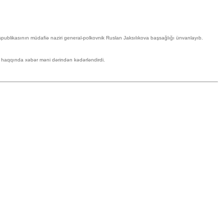
publikasının müdafiə naziri general-polkovnik Ruslan Jaksılıkova başsağlığı ünvanlayıb.
sı haqqında xəbər məni dərindən kədərləndirdi.