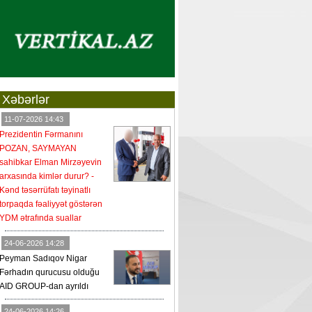
Xəbərlər
11-07-2026 14:43
Prezidentin Fərmanını
POZAN, SAYMAYAN
sahibkar Elman Mirzəyevin
arxasında kimlər durur? -
Kənd təsərrüfatı təyinatlı
torpaqda fəaliyyət göstərən
YDM ətrafında suallar
24-06-2026 14:28
Peyman Sadıqov Nigar
Fərhadın qurucusu olduğu
AID GROUP-dan ayrıldı
24-06-2026 14:26