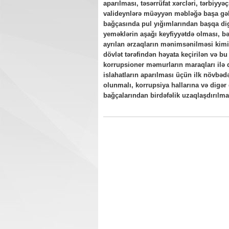
aparılması, təsərrüfat xərcləri, tərbiyy
valideynlərə müəyyən məbləğə başa gəl
bağçasında pul yığımlarından başqa dig
yeməklərin aşağı keyfiyyətdə olması, b
ayrılan ərzaqların mənimsənilməsi kimi 
dövlət tərəfindən həyata keçirilən və 
korrupsioner məmurların maraqları ilə
islahatların aparılması üçün ilk növbədə 
olunmalı, korrupsiya hallarına və digə
bağçalarından birdəfəlik uzaqlaşdırılmal