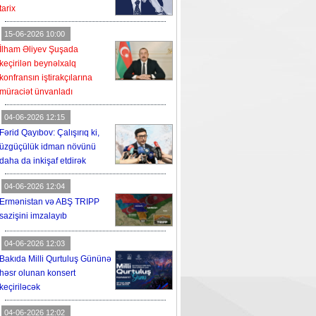
tarix
15-06-2026 10:00
İlham Əliyev Şuşada
keçirilən beynəlxalq
konfransın iştirakçılarına
müraciət ünvanladı
04-06-2026 12:15
Fərid Qayıbov: Çalışırıq ki,
üzgüçülük idman növünü
daha da inkişaf etdirək
04-06-2026 12:04
Ermənistan və ABŞ TRIPP
sazişini imzalayıb
04-06-2026 12:03
Bakıda Milli Qurtuluş Gününə
həsr olunan konsert
keçiriləcək
04-06-2026 12:02