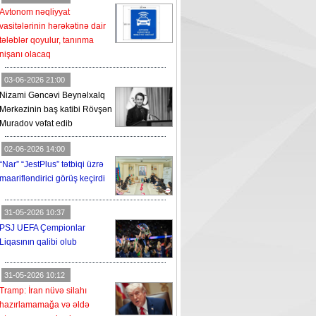
Avtonom nəqliyyat
vasitələrinin hərəkətinə dair
tələblər qoyulur, tanınma
nişanı olacaq
03-06-2026 21:00
Nizami Gəncəvi Beynəlxalq
Mərkəzinin baş katibi Rövşən
Muradov vəfat edib
02-06-2026 14:00
“Nar” “JestPlus” tətbiqi üzrə
maarifləndirici görüş keçirdi
31-05-2026 10:37
PSJ UEFA Çempionlar
Liqasının qalibi olub
31-05-2026 10:12
Tramp: İran nüvə silahı
hazırlamamağa və əldə