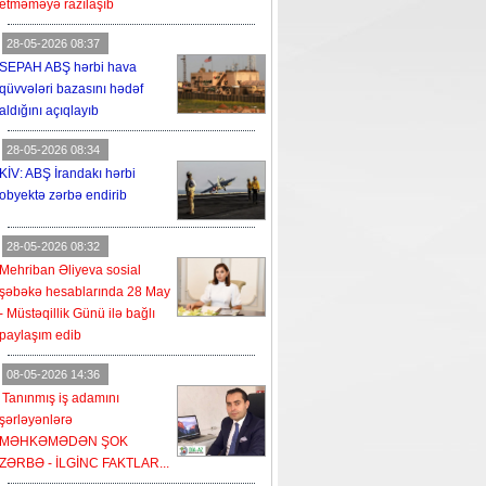
etməməyə razılaşıb
28-05-2026 08:37
SEPAH ABŞ hərbi hava
qüvvələri bazasını hədəf
aldığını açıqlayıb
28-05-2026 08:34
KİV: ABŞ İrandakı hərbi
obyektə zərbə endirib
28-05-2026 08:32
Mehriban Əliyeva sosial
şəbəkə hesablarında 28 May
- Müstəqillik Günü ilə bağlı
paylaşım edib
08-05-2026 14:36
Tanınmış iş adamını
şərləyənlərə
MƏHKƏMƏDƏN ŞOK
ZƏRBƏ - İLGİNC FAKTLAR...