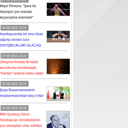
Mişel Pereyra: "Şara ilə
döyüşün çox maraqlı
keçəcəyinə inanıram"
24-06-2026 14:24
Azərbaycanda bir sıra icbari
sığorta növləri üzrə
DƏYİŞİKLİKLƏR OLACAQ
24-06-2026 14:23
Ukrayna Krımda iki hərbi
aerodromu bombalayıb,
"Pantsir" sistemi məhv edilib
15-06-2026 10:15
Şuşa Bəyannaməsinin
imzalanmasından beş il ötür
15-06-2026 10:09
Milli Qurtuluş Günü:
Azərbaycan dövlətçiliyinin
yox olmaqdan xilas edildiyi