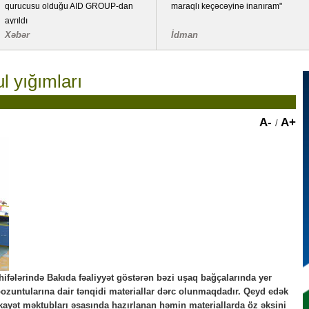
qurucusu olduğu AID GROUP-dan
maraqlı keçəcəyinə inanıram"
ayrıldı
Xəbər
İdman
ul yığımları
A-
A+
/
hifələrində Bakıda fəaliyyət göstərən bəzi uşaq bağçalarında yer
pozuntularına dair tənqidi materiallar dərc olunmaqdadır. Qeyd edək
ikayət məktubları əsasında hazırlanan həmin materiallarda öz əksini