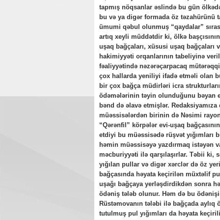
tapmış nöqsanlar əslində bu gün ölkədə
bu və ya digər formada öz təzahürünü ta
ümumi qəbul olunmuş “qaydalar” sırası
artıq xeyli müddətdir ki, ölkə başçısını
uşaq bağçaları, xüsusi uşaq bağçaları və
hakimiyyəti orqanlarının tabeliyinə veri
fəaliyyətində nəzərəçarpacaq mütərəqqi
çox hallarda yeniliyi ifadə etməli olan b
bir çox bağça müdirləri icra strukturlar
ödəmələrinin təyin olunduğunu bəyan edə
bənd də əlavə etmişlər. Redaksiyamıza 
müəssisələrdən birinin də Nəsimi rayon
“Qərənfil” körpələr evi-uşaq bağçasının
etdiyi bu müəssisədə rüşvət yığımları bu
həmin müəssisəyə yazdırmaq istəyən v
məcburiyyəti ilə qarşılaşırlar. Təbii ki
yığılan pullar və digər xərclər də öz ye
bağçasında həyata keçirilən müxtəlif pul
uşağı bağçaya yerləşdirdikdən sonra hə
ödəniş tələb olunur. Həm də bu ödənişin
Rüstəmovanın tələbi ilə bağçada aylıq
tutulmuş pul yığımları da həyata keçiril