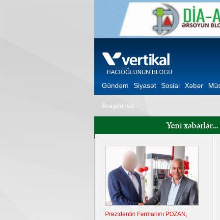
Gündəm
Siyasət
Sosial
Xəbər
Müs
Araşdırma
Prezidentin Fərmanını POZAN,