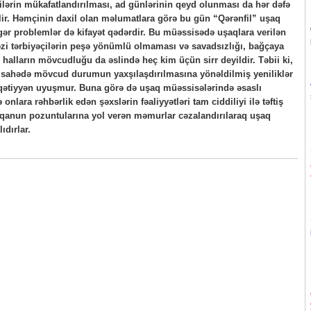
əçilərin mükafatlandırılması, ad günlərinin qeyd olunması da hər dəfə
ir. Həmçinin daxil olan məlumatlara görə bu gün “Qərənfil” uşaq
ər problemlər də kifayət qədərdir. Bu müəssisədə uşaqlara verilən
əzi tərbiyəçilərin peşə yönümlü olmaması və savadsızlığı, bağçaya
halların mövcudluğu da əslində heç kim üçün sirr deyildir. Təbii ki,
bu sahədə mövcud durumun yaxşılaşdırılmasına yönəldilmiş yeniliklər
 qətiyyən uyuşmur. Buna görə də uşaq müəssisələrində əsaslı
onlara rəhbərlik edən şəxslərin fəaliyyətləri tam ciddiliyi ilə təftiş
r qanun pozuntularına yol verən məmurlar cəzalandırılaraq uşaq
ıdırlar.