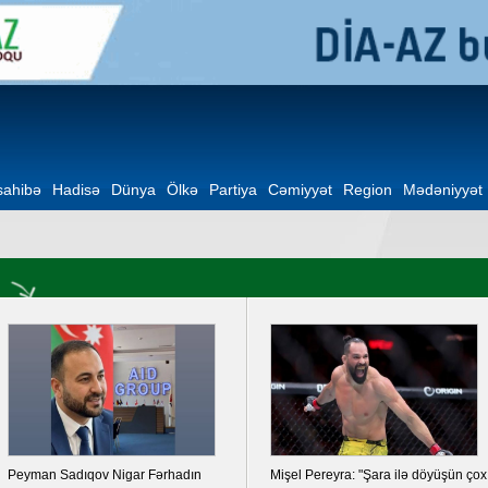
ahibə
Hadisə
Dünya
Ölkə
Partiya
Cəmiyyət
Region
Mədəniyyət
Peyman Sadıqov Nigar Fərhadın
Mişel Pereyra: "Şara ilə döyüşün çox