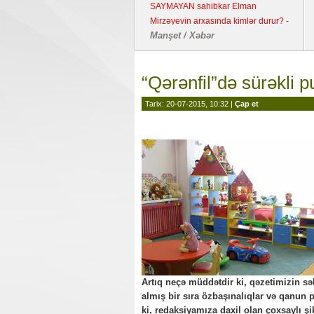
SAYMAYAN sahibkar Elman
Mirzəyevin arxasında kimlər durur? -
Manşet / Xəbər
Kənd təsərrüfatı təyinatlı torpaqda
fəaliyyət göstərən YDM ətrafında
suallar
“Qərənfil”də sürəkli p
Tarix: 20-07-2015, 10:32 |
Çap et
Artıq neçə müddətdir ki, qəzetimizin sə
almış bir sıra özbaşınalıqlar və qanun 
ki, redaksiyamıza daxil olan çoxsaylı ş