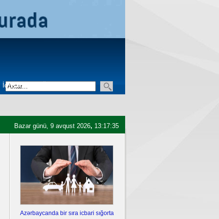
İqtisadiyyat
Üçüncü sektor
Bazar günü, 9 avqust 2026
,
13:17:36
Azərbaycanda bir sıra icbari sığorta
Ukrayna Krımda iki hərbi aero