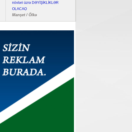
növləri üzrə DƏYİŞİKLİKLƏR
bombalayıb, "Pantsir" sistemi 
OLACAQ
edilib
Manşet / Ölkə
Dünya / Hadisə