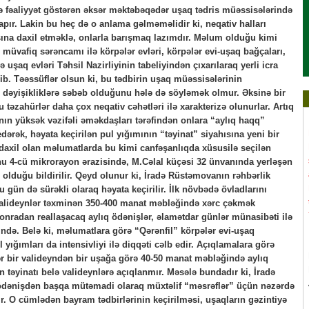
 fəaliyyət göstərən əksər məktəbəqədər uşaq tədris müəssisələrində
pır. Lakin bu heç də o anlama gəlməməlidir ki, neqativ halları
na daxil etməklə, onlarla barışmaq lazımdır. Məlum olduğu kimi
n müvafiq sərəncamı ilə körpələr evləri, körpələr evi-uşaq bağçaları,
 uşaq evləri Təhsil Nazirliyinin tabeliyindən çıxarılaraq yerli icra
lib. Təəssüflər olsun ki, bu tədbirin uşaq müəssisələrinin
 dəyişikliklərə səbəb olduğunu hələ də söyləmək olmur. Əksinə bir
u təzahürlər daha çox neqativ cəhətləri ilə xarakterizə olunurlar. Artıq
ının yüksək vəzifəli əməkdaşları tərəfindən onlara “aylıq haqq”
rək, həyata keçirilən pul yığımının “təyinat” siyahısına yeni bir
daxil olan məlumatlarda bu kimi canfəşanlıqda xüsusilə seçilən
u 4-cü mikrorayon ərazisində, M.Cəlal küçəsi 32 ünvanında yerləşən
 olduğu bildirilir. Qeyd olunur ki, İradə Rüstəmovanın rəhbərlik
 gün də sürəkli olaraq həyata keçirilir. İlk növbədə övladlarını
alideynlər təxminən 350-400 manat məbləğində xərc çəkmək
, sonradan reallaşacaq aylıq ödənişlər, əlamətdar günlər münasibəti ilə
rində. Belə ki, məlumatlara görə “Qərənfil” körpələr evi-uşaq
 yığımları da intensivliyi ilə diqqəti cəlb edir. Açıqlamalara görə
r bir valideyndən bir uşağa görə 40-50 manat məbləğində aylıq
 təyinatı belə valideynlərə açıqlanmır. Məsələ bundadır ki, İradə
 ödənişdən başqa mütəmadi olaraq müxtəlif “məsrəflər” üçün nəzərdə
ir. O cümlədən bayram tədbirlərinin keçirilməsi, uşaqların gəzintiyə