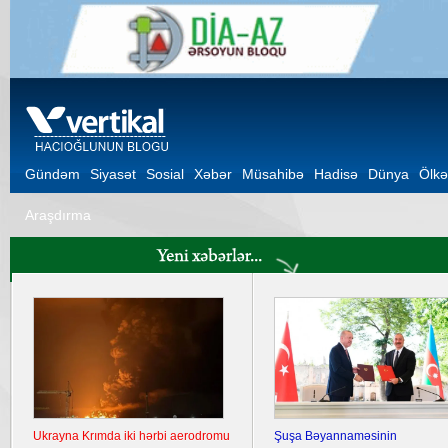
Gündəm
Siyasət
Sosial
Xəbər
Müsahibə
Hadisə
Dünya
Ölkə
Araşdırma
Ukrayna Krımda iki hərbi aerodromu
Şuşa Bəyannaməsinin