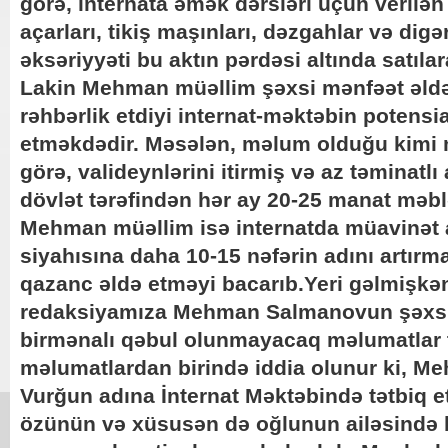
görə, internata əmək dərsləri üçün verilən 
açarları, tikiş maşınları, dəzgahlar və dig
əksəriyyəti bu aktın pərdəsi altında satıla
Lakin Mehman müəllim şəxsi mənfəət əld
rəhbərlik etdiyi internat-məktəbin potensi
etməkdədir. Məsələn, məlum olduğu kimi 
görə, valideynlərini itirmiş və az təminatlı 
dövlət tərəfindən hər ay 20-25 manat məbl
Mehman müəllim isə internatda müavinət 
siyahısına daha 10-15 nəfərin adını artır
qazanc əldə etməyi bacarıb.Yeri gəlmişkən
redaksiyamıza Mehman Salmanovun şəxsi 
birmənalı qəbul olunmayacaq məlumatlar
məlumatlardan birində iddia olunur ki, 
Vurğun adına İnternat Məktəbində tətbiq etd
özünün və xüsusən də oğlunun ailəsində 