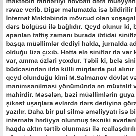
məktəbin rəhbərliyi növbəti dəfə müəyyən 
rəvac verib. Digər məlumatda isə bildirili
İnternat Məktəbində mövcud olan xoşagəlm
dərs bölgüsü ilə bağlıdır. Qeyd olunur ki,
aparılan təftiş zamanı burada ibtidai sinif
başqa müəllimlər dediyi halda, jurnalda a
olduğu üzə çıxıb. Hətta elə siniflər də var k
var, amma özləri yoxdur. Təbii ki, belə sini
büdcəsindən ildə külli miqdarda pul alınır
qeyd olunduğu kimi M.Salmanov dövlət vəs
mənimsənilməsi yönümündə ən müxtəlif v
mahirdir. Məsələn, bəzi müəllimlərin guya 
şikəst uşaqlara evlərdə dərs dediyinə gör
yazılır. Daha bir pul silmə əməliyyatı isə b
internata hədiyyə olunmuş texniki avadanl
haqda aktın tərtib olunması ilə reallaşdırıl