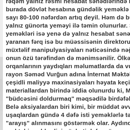
rəqəm yalnız rəsmi hesabat sənədlərində
burada dövlət hesabına gündəlik yeməklə
sayı 80-100 nəfərdən artıq deyil. Həm də 
yalnız günorta yeməyi ilə təmin olunurlar
yeməkləri isə yenə də yalnız hesabat sənəd
yaranan fərq isə bu müəssisənin direkt
müxtəlif manipulyasiyaları nəticəsində nəğ
onun özü tərəfindən də mənimsənilir. Ölk
orqanlarının yaydıqları məlumatlarda da v
rayon Səməd Vurğun adına İnternat Məkt
çeşidli maliyyə maxinasiyaları həyata keçir
materiallardan birində iddia olunurdu ki, 
"büdcəsini doldurmaq" məqsədilə birdəfəlik
Belə aksiyalardan biri kimi, bir müddət əvv
uşaqlardan gündə 4 dəfə isti yeməklərlə 
"arayış" alınmasını göstərmək olar. Aydındı