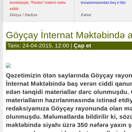
bombalayıb, "Pantsir" sistemi məhv
imzalanmasından beş il ötür
edilib
Dünya / Hadisə
Xəbər
Göyçay İnternat Məktəbində a
Tarix: 24-04-2015, 12:00 |
Çap et
Qəzetimizin ötən saylarında Göyçay rayo
İnternat Məktəbində baş verən ciddi qanu
edən tənqidi materiallar dərc olunmuşdu.
materialların hazırlanmasında istinad etd
redaksiyamıza Göyçay rayonunda olan mən
olunmuşdu. Məlumatlarda bildirilir ki, sö
məktəbində siyahı üzrə 350 nəfərə yaxın şa