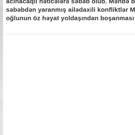
acınacaqlı nəticələrə səbəb olub. Mənbə bi
səbəbdən yaranmış ailədaxili konfliktlər
oğlunun öz həyat yoldaşından boşanması il