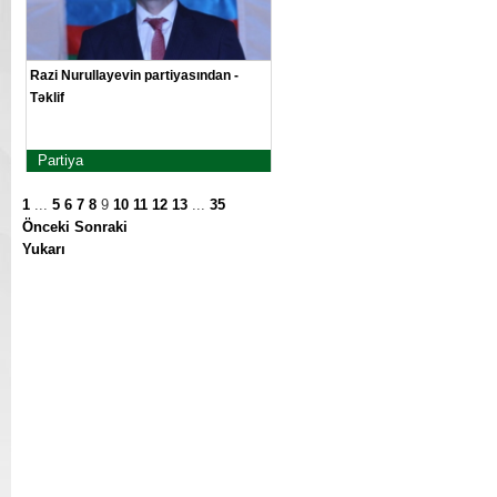
Razi Nurullayevin partiyasından -
Təklif
Partiya
1
...
5
6
7
8
9
10
11
12
13
...
35
Önceki
Sonraki
Yukarı