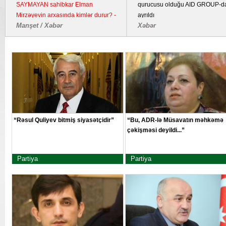
SAYMAYAN sahibkar Elman
qurucusu olduğu AID GROUP-d
Mirzəyevin arxasında kimlər durur? -
ayrıldı
Manşet / Xəbər
Xəbər
Kənd təsərrüfatı təyinatlı torpaqda
fəaliyyət göstərən YDM ətrafında
suallar
“Rəsul Quliyev bitmiş siyasətçidir”
“Bu, ADR-lə Müsavatın məhkəmə
çəkişməsi deyildi...”
Partiya
Partiya