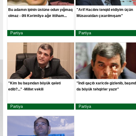
Bu adamın ipinin üstünə odun yığmaq
"Arif Hacılını tənqid etdiyim üçün
olmaz - Əli Kərimliyə ağır ittiham...
Müsavatdan çıxarılmışam"
Partiya
Partiya
"Kim bu başından böyük qələti
"İndi qaçıb xaricdə gizlənib, başın
edib?..." -Millət vəkili
da böyük təhqirlər yazır"
Partiya
Partiya