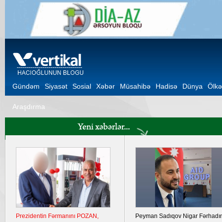
Gündəm
Siyasət
Sosial
Xəbər
Müsahibə
Hadisə
Dünya
Ölkə
Araşdırma
Prezidentin Fərmanını POZAN,
Peyman Sadıqov Nigar Fərhadı