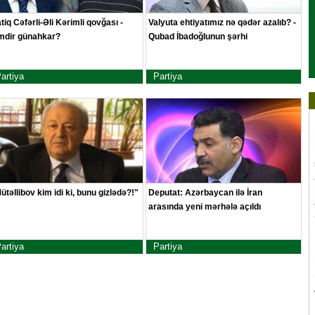
tiq Cəfərli-Əli Kərimli qovğası -
Valyuta ehtiyatımız nə qədər azalıb? -
mdir günahkar?
Qubad İbadoğlunun şərhi
artiya
Partiya
ütəllibov kim idi ki, bunu gizlədə?!"
Deputat: Azərbaycan ilə İran
arasında yeni mərhələ açıldı
artiya
Partiya