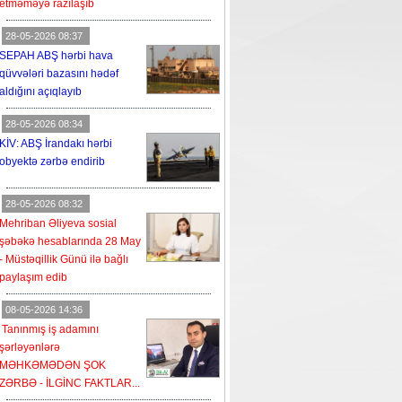
etməməyə razılaşıb
28-05-2026 08:37
SEPAH ABŞ hərbi hava
qüvvələri bazasını hədəf
aldığını açıqlayıb
28-05-2026 08:34
KİV: ABŞ İrandakı hərbi
obyektə zərbə endirib
28-05-2026 08:32
Mehriban Əliyeva sosial
şəbəkə hesablarında 28 May
- Müstəqillik Günü ilə bağlı
paylaşım edib
08-05-2026 14:36
Tanınmış iş adamını
şərləyənlərə
MƏHKƏMƏDƏN ŞOK
ZƏRBƏ - İLGİNC FAKTLAR...