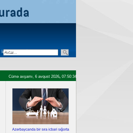
İqtisadiyyat
Üçüncü sektor
Cümə axşamı, 6 avqust 2026
,
07:50:35
Azərbaycanda bir sıra icbari sığorta
Ukrayna Krımda iki hərbi aero