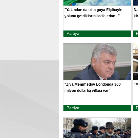
"Yalandan da olsa guya Elçibəyin
Na
yolunu getdiklərini iddia edən..."
ki
Partiya
P
"Ziya Məmmədov Londonda 300
"M
milyon dollarlıq villası var"
Partiya
P