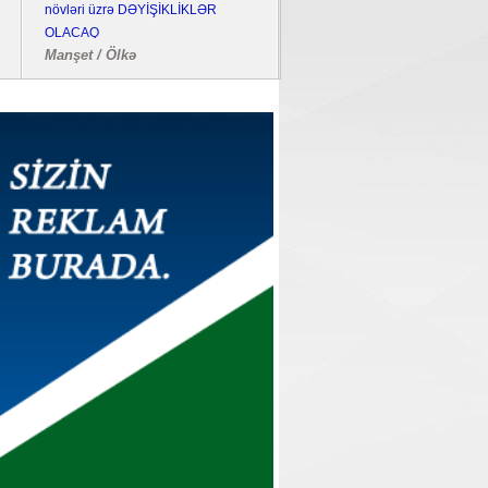
növləri üzrə DƏYİŞİKLİKLƏR
bombalayıb, "Pantsir" sistemi 
OLACAQ
edilib
Manşet / Ölkə
Dünya / Hadisə