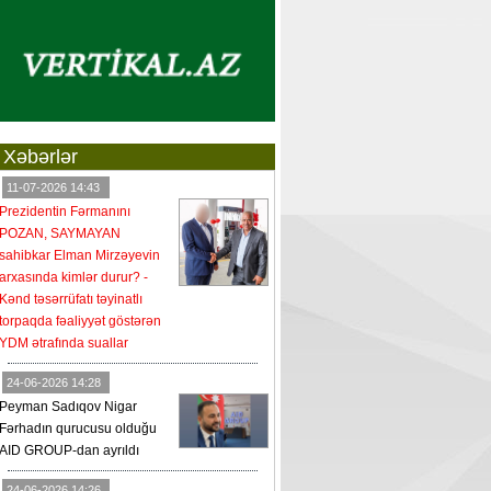
Xəbərlər
11-07-2026 14:43
Prezidentin Fərmanını
POZAN, SAYMAYAN
sahibkar Elman Mirzəyevin
arxasında kimlər durur? -
Kənd təsərrüfatı təyinatlı
torpaqda fəaliyyət göstərən
YDM ətrafında suallar
24-06-2026 14:28
Peyman Sadıqov Nigar
Fərhadın qurucusu olduğu
AID GROUP-dan ayrıldı
24-06-2026 14:26