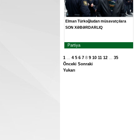
Elman Türkoğludan müsavatçılara
SON XƏBƏRDARLIQ
Partiya
1
...
4
5
6
7
8
9
10
11
12
...
35
Önceki
Sonraki
Yukarı