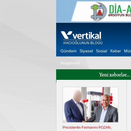
Gündəm
Siyasət
Sosial
Xəbər
Müs
Araşdırma
Prezidentin Fərmanını POZAN,