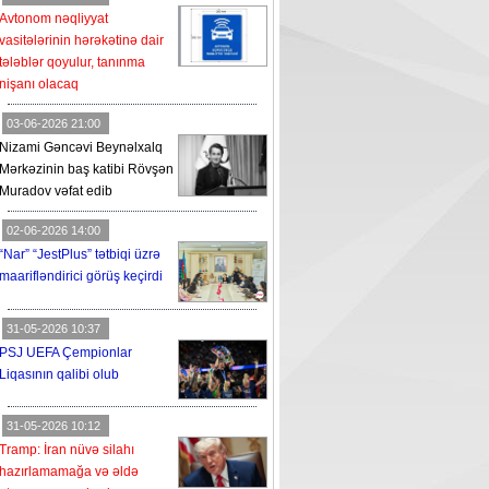
Avtonom nəqliyyat
vasitələrinin hərəkətinə dair
tələblər qoyulur, tanınma
nişanı olacaq
03-06-2026 21:00
Nizami Gəncəvi Beynəlxalq
Mərkəzinin baş katibi Rövşən
Muradov vəfat edib
02-06-2026 14:00
“Nar” “JestPlus” tətbiqi üzrə
maarifləndirici görüş keçirdi
31-05-2026 10:37
PSJ UEFA Çempionlar
Liqasının qalibi olub
31-05-2026 10:12
Tramp: İran nüvə silahı
hazırlamamağa və əldə