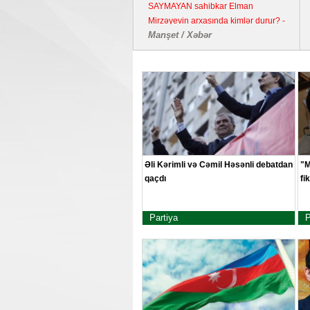
SAYMAYAN sahibkar Elman
Mirzəyevin arxasında kimlər durur? -
Manşet / Xəbər
Kənd təsərrüfatı təyinatlı torpaqda
fəaliyyət göstərən YDM ətrafında
suallar
Əli Kərimli və Cəmil Həsənli debatdan
"M
qaçdı
fi
Partiya
P