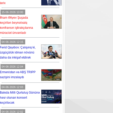
tarix
15-06-2026 10:00
İlham Əliyev Şuşada
keçirilən beynəlxalq
konfransın iştirakçılarına
müraciət ünvanladı
04-06-2026 12:15
Fərid Qayıbov: Çalışırıq ki,
üzgüçülük idman növünü
daha da inkişaf etdirək
04-06-2026 12:04
Ermənistan və ABŞ TRIPP
sazişini imzalayıb
04-06-2026 12:03
Bakıda Milli Qurtuluş Gününə
həsr olunan konsert
keçiriləcək
04-06-2026 12:02