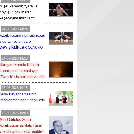
Mişel Pereyra: "Şara ilə
döyüşün çox maraqlı
keçəcəyinə inanıram"
24-06-2026 14:24
Azərbaycanda bir sıra icbari
sığorta növləri üzrə
DƏYİŞİKLİKLƏR OLACAQ
24-06-2026 14:23
Ukrayna Krımda iki hərbi
aerodromu bombalayıb,
"Pantsir" sistemi məhv edilib
15-06-2026 10:15
Şuşa Bəyannaməsinin
imzalanmasından beş il ötür
15-06-2026 10:09
Milli Qurtuluş Günü:
Azərbaycan dövlətçiliyinin
yox olmaqdan xilas edildiyi