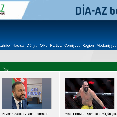
ahibə
Hadisə
Dünya
Ölkə
Partiya
Cəmiyyət
Region
Mədəniyyət
Peyman Sadıqov Nigar Fərhadın
Mişel Pereyra: "Şara ilə döyüşün çox