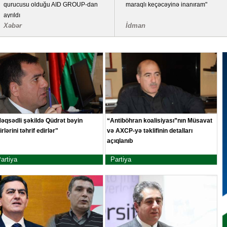
qurucusu olduğu AID GROUP-dan
maraqlı keçəcəyinə inanıram"
ayrıldı
Xəbər
İdman
əqsədli şəkildə Qüdrət bəyin
“Antiböhran koalisiyası”nın Müsavat
kirlərini təhrif edirlər"
və AXCP-yə təklifinin detalları
açıqlanıb
artiya
Partiya