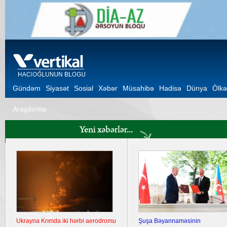
Gündəm
Siyasət
Sosial
Xəbər
Müsahibə
Hadisə
Dünya
Ölkə
Araşdırma
Ukrayna Krımda iki hərbi aerodromu
Şuşa Bəyannaməsinin