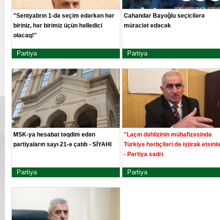
"Sentyabrın 1-də seçim edərkən hər
Cahandar Bayoğlu seçicilərə
biriniz, hər birimiz üçün həlledici
müraciət edəcək
olacaq!"
Partiya
Partiya
MSK-ya hesabat təqdim edən
"Laçın dəhlizinin mühafizəsində
partiyaların sayı 21-ə çatıb - SİYAHI
Türkiyə hərbçiləri də iştirak etsinl
- Partiya sədri
Partiya
Partiya