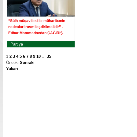
“Sülh müqaviləsi ilə müharibənin
nəticələri rəsmiləşdirilməlidir” -
Etibar Məmmədovdan ÇAĞIRIŞ
Partiya
1
2
3
4
5
6
7
8
9
10
...
35
Önceki
Sonraki
Yukarı