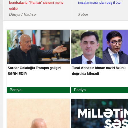
bombalayıb, "Pantsir" sistemi məhv
imzalanmasından beş il ötür
edilib
Dünya / Hadisə
Xəbər
Sərdar Cəlaloğlu Trampın gəlişini
Tural Abbaslı: İdman naziri özünü
ŞƏRH EDİR
doğrulda bilmədi
Partiya
Partiya