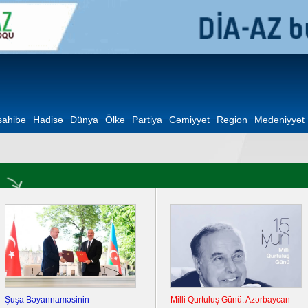
ahibə
Hadisə
Dünya
Ölkə
Partiya
Cəmiyyət
Region
Mədəniyyət
Şuşa Bəyannaməsinin
Milli Qurtuluş Günü: Azərbaycan