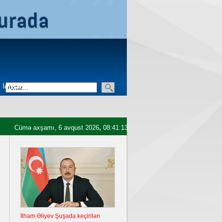
İqtisadiyyat
Üçüncü sektor
Cümə axşamı, 6 avqust 2026
,
08:41:14
İlham Əliyev Şuşada keçirilən