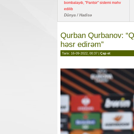
bombalayıb, "Pantsir" sistemi məhv
edilib
Dünya / Hadisə
Qurban Qurbanov: “Q
həsr edirəm”
Tarix: 16-09-2022, 00:37 |
Çap et