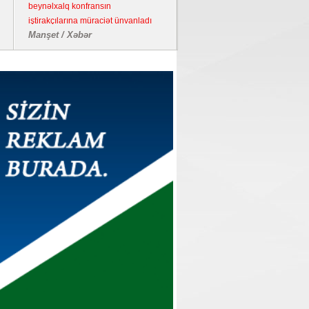
beynəlxalq konfransın
iştirakçılarına müraciət ünvanladı
Manşet / Xəbər