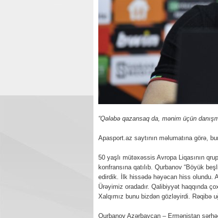
“Qələbə qazansaq da, mənim üçün danışma
Apasport.az saytının məlumatına görə, b
50 yaşlı mütəxəssis Avropa Liqasının qrup
konfransına qatılıb. Qurbanov “Böyük beşli
edirdik. İlk hissədə həyəcan hiss olundu. 
Ürəyimiz oradadır. Qalibiyyət haqqında ç
Xalqımız bunu bizdən gözləyirdi. Rəqibə uğ
Qurbanov Azərbaycan – Ermənistan sərhədi