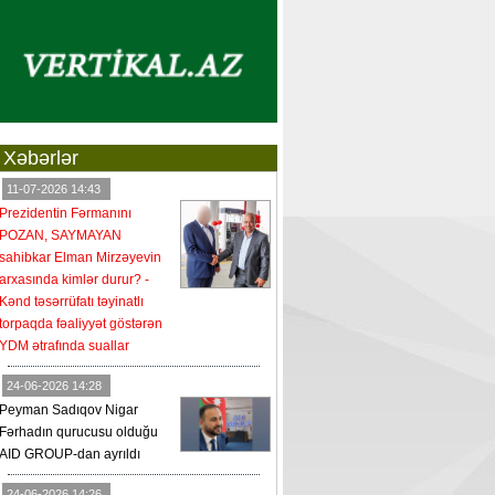
Xəbərlər
11-07-2026 14:43
Prezidentin Fərmanını
POZAN, SAYMAYAN
sahibkar Elman Mirzəyevin
arxasında kimlər durur? -
Kənd təsərrüfatı təyinatlı
torpaqda fəaliyyət göstərən
YDM ətrafında suallar
24-06-2026 14:28
Peyman Sadıqov Nigar
Fərhadın qurucusu olduğu
AID GROUP-dan ayrıldı
24-06-2026 14:26