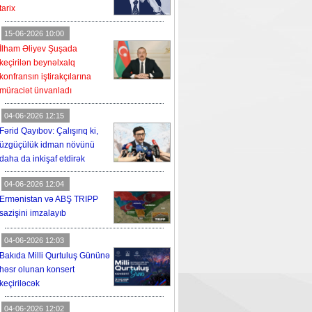
tarix
15-06-2026 10:00
İlham Əliyev Şuşada
keçirilən beynəlxalq
konfransın iştirakçılarına
müraciət ünvanladı
04-06-2026 12:15
Fərid Qayıbov: Çalışırıq ki,
üzgüçülük idman növünü
daha da inkişaf etdirək
04-06-2026 12:04
Ermənistan və ABŞ TRIPP
sazişini imzalayıb
04-06-2026 12:03
Bakıda Milli Qurtuluş Gününə
həsr olunan konsert
keçiriləcək
04-06-2026 12:02