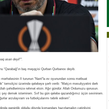
q asan deyil"”.
unu “Qarabağ”ın baş məşqçisi Qurban Qurbanov deyib.
 mərhələsinin II turunun “Nant”la ev oyunundan sonra mətbuat
k” təmsilçisi üzərində qələbəyə şərh verib: “Matçın məsuliyyətini dərk
Allah şəhidlərimizə rəhmət etsin. Ağır gündür. Allah Ordumuzu qorusun.
ox şey demək istəmirəm. Sırf bu gün qələbə qazandığımız üçün sevinirəm.
urlar arzulayıram və futbolçularımı təbrik edirəm”.
ndə gərginlik olduğu dövrdə komandanı hazırlamağın çətinliyini