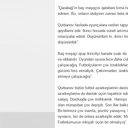
“Qarabağ”ın baş məşqçisi qələbəni kimə hə
edirəm. Bu, onların etdiyinin zərrəsi belə 
Qurbanov fasilədə oyunçulara verilən tapşır
qeydlərini edir. İkinci hissədə sürəti artı
rotasiyalar edirdi. Düşünürdüm ki, ikinci hi
düşünürdük”.
Baş məşqçi qrup ikinciliyi barədə sualı da 
və iddialıdır. Oyundan oyuna bizə daha c
çalışacağıq. Futbolçularım çox istəklidirlə
gücünü hiss etməliyik. Çəkinmədən, ürəkl
etməyə çalışacağıq”.
Qurbanov bütün futbol azarkeşlərinin dəstəyi
azarkeşlərinə də dəstək üçün təşəkkür e
xalqıq. Dostluqda çox möhkəmik. Həmişə b
olan münasibət çox dəyişib. Son illər bəlk
Bir-birimizə çox inamla, pozitiv yanaşırıq.
oynasın, biz də onlara azarkeşlik edək. Mə
Futbolumuzun inkişafı üçün bir olmalıyıq”.