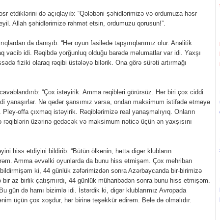
sr etdiklərini də açıqlayıb: “Qələbəni şəhidlərimizə və ordumuza həsr
deyil. Allah şəhidlərimizə rəhmət etsin, ordumuzu qorusun!”.
ıqlardan da danışıb: “Hər oyun fasilədə tapşırıqlarımız olur. Analitik
rmaq vacib idi. Rəqibdə yorğunluq olduğu barədə məlumatlar var idi. Yaxşı
ssədə fiziki olaraq rəqibi üstələyə bilərik. Ona görə sürəti artırmağı
cavablandırıb: “Çox istəyirik. Amma rəqibləri görürsüz. Hər biri çox ciddi
iddi yanaşırlar. Nə qədər şansımız varsa, ondan maksimum istifadə etməyə
r. Pley-offa çıxmaq istəyirik. Rəqiblərimizə real yanaşmalıyıq. Onların
ə rəqiblərin üzərinə gedəcək və maksimum nəticə üçün ən yaxşısını
ni hiss etdiyini bildirib: “Bütün ölkənin, hətta digər klubların
dirəm. Amma əvvəlki oyunlarda da bunu hiss etmişəm. Çox mehriban
ildirmişəm ki, 44 günlük zəfərimizdən sonra Azərbaycanda bir-birimizə
ə bir az birlik çatışmırdı, 44 günlük müharibədən sonra bunu hiss etmişəm.
 Bu gün də hamı bizimlə idi. İstərdik ki, digər klublarımız Avropada
nim üçün çox xoşdur, hər birinə təşəkkür edirəm. Belə də olmalıdır.