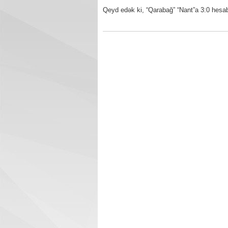
Qeyd edək ki, “Qarabağ” “Nant”a 3:0 hesabı 