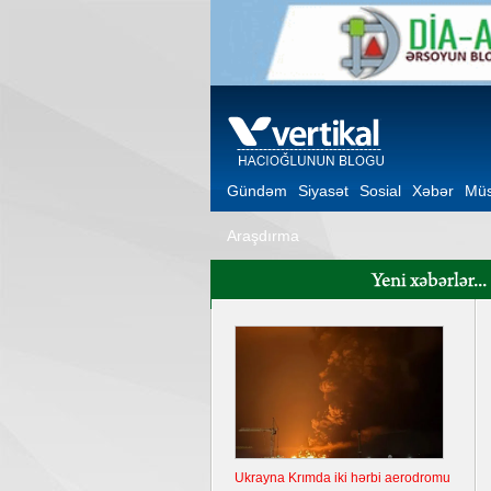
Gündəm
Siyasət
Sosial
Xəbər
Müs
Araşdırma
Ukrayna Krımda iki hərbi aerodromu