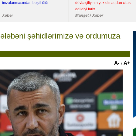
imzalanmasından beş il ötür
dövlətçiliyinin yox olmaqdan xilas
edildiyi tarix
Xəbər
Manşet / Xəbər
ələbəni şəhidlərimizə və ordumuza
A-
A+
/