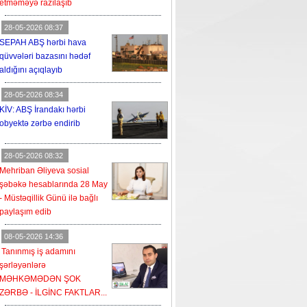
etməməyə razılaşıb
28-05-2026 08:37
SEPAH ABŞ hərbi hava
qüvvələri bazasını hədəf
aldığını açıqlayıb
28-05-2026 08:34
KİV: ABŞ İrandakı hərbi
obyektə zərbə endirib
28-05-2026 08:32
Mehriban Əliyeva sosial
şəbəkə hesablarında 28 May
- Müstəqillik Günü ilə bağlı
paylaşım edib
08-05-2026 14:36
Tanınmış iş adamını
şərləyənlərə
MƏHKƏMƏDƏN ŞOK
ZƏRBƏ - İLGİNC FAKTLAR...