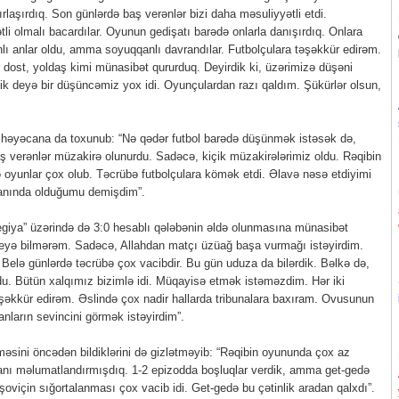
rlaşırdıq. Son günlərdə baş verənlər bizi daha məsuliyyətli etdi.
tli olmalı bacardılar. Oyunun gedişatı barədə onlarla danışırdıq. Onlara
lı anlar oldu, amma soyuqqanlı davrandılar. Futbolçulara təşəkkür edirəm.
dost, yoldaş kimi münasibət qururduq. Deyirdik ki, üzərimizə düşəni
ik deyə bir düşüncəmiz yox idi. Oyunçulardan razı qaldım. Şükürlər olsun,
kı həyəcana da toxunub: “Nə qədər futbol barədə düşünmək istəsək də,
 verənlər müzakirə olunurdu. Sadəcə, kiçik müzakirələrimiz oldu. Rəqibin
ə oyunlar çox olub. Təcrübə futbolçulara kömək etdi. Əlavə nəsə etdiyimi
yanında olduğumu demişdim”.
egiya” üzərində də 3:0 hesablı qələbənin əldə olunmasına münasibət
ı deyə bilmərəm. Sadəcə, Allahdan matçı üzüağ başa vurmağı istəyirdim.
 Belə günlərdə təcrübə çox vacibdir. Bu gün uduza da bilərdik. Bəlkə də,
. Bütün xalqımız bizimlə idi. Müqayisə etmək istəməzdim. Hər iki
əkkür edirəm. Əslində çox nadir hallarda tribunalara baxıram. Ovusunun
nların sevincini görmək istəyirdim”.
sini öncədən bildiklərini də gizlətməyib: “Rəqibin oyununda çox az
danı məlumatlandırmışdıq. 1-2 epizodda boşluqlar verdik, amma get-gedə
oviçin sığortalanması çox vacib idi. Get-gedə bu çətinlik aradan qalxdı”.