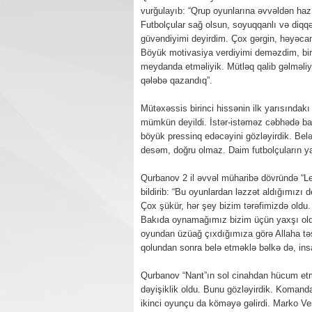
vurğulayıb: “Qrup oyunlarına əvvəldən hazı
Futbolçular sağ olsun, soyuqqanlı və diqqə
güvəndiyimi deyirdim. Çox gərgin, həyəcan
Böyük motivasiya verdiyimi deməzdim, bir 
meydanda etməliyik. Mütləq qalib gəlməliy
qələbə qazandıq”.
Mütəxəssis birinci hissənin ilk yarısında
mümkün deyildi. İstər-istəməz cəbhədə baş
böyük pressinq edəcəyini gözləyirdik. Bel
desəm, doğru olmaz. Daim futbolçuların 
Qurbanov 2 il əvvəl müharibə dövründə “L
bildirib: “Bu oyunlardan ləzzət aldığımız
Çox şükür, hər şey bizim tərəfimizdə oldu.
Bakıda oynamağımız bizim üçün yaxşı oldu
oyundan üzüağ çıxdığımıza görə Allaha təş
qolundan sonra belə etməklə bəlkə də, insa
Qurbanov “Nant”ın sol cinahdan hücum etmə
dəyişiklik oldu. Bunu gözləyirdik. Koman
ikinci oyunçu da köməyə gəlirdi. Marko Veş