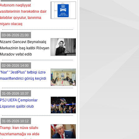
Avtonom nəqliyyat
vasitələrinin hərəkətinə dair
tələblər qoyulur, tanınma
nişanı olacaq
03-06-2026 21:00
Nizami Gəncəvi Beynəlxalq
Mərkəzinin baş katibi Rövşən
Muradov vəfat edib
02-06-2026 14:00
“Nar” “JestPlus” tətbiqi üzrə
maarifləndirici görüş keçirdi
31-05-2026 10:37
PSJ UEFA Çempionlar
Liqasının qalibi olub
31-05-2026 10:12
Tramp: İran nüvə silahı
hazırlamamağa və əldə