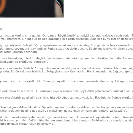
ib.
mətbuat konfransına qatılıb. Qurbanov “Böyük beşlik” təmsilçisi üzərində qələbəyə şərh verib: “Ma
mək istəmirəm. Sırf bu gün qələbə qazandığımız üçün sevinirəm. Xalqımız bunu bizdən gözləyirdi. 
tinliyini vurğulayıb: “Qrup oyunlarına əvvəldən hazırlaşırdıq. Son günlərdə baş verənlər bizi da
oldu, amma soyuqqanlı davrandılar. Futbolçulara təşəkkür edirəm. Böyük motivasiya verdiyimi demə
rlər olsun, qələbə qazandıq”.
nmək istəsək də, mümkün deyildi. İstər-istəməz cəbhədə baş verənlər müzakirə olunurdu. Sadəcə, k
uların yanında olduğumu demişdim”.
sına münasibət bildirib: “Bu oyunlardan ləzzət aldığımızı deyə bilmərəm. Sadəcə, Allahdan matçı
ı oldu. Bütün xalqımız bizimlə idi. Müqayisə etmək istəməzdim. Hər iki oyundan üzüağ çıxdığımız
oyununda çox az dəyişiklik oldu. Bunu gözləyirdik. Komandanı məlumatlandırmışdıq. 1-2 epizodda
ə ordumuza həsr edirəm. Bu, onların etdiyinin zərrəsi belə deyil. Allah şəhidlərimizə rəhmət etsin
 olur. Analitik qeydlərini edir. İkinci hissədə sürəti artırmaq vacib idi. Rəqibdə yorğunluq olduğu b
z. Hər biri çox ciddi və iddialıdır. Oyundan oyuna bizə daha ciddi yanaşırlar. Nə qədər şansımız va
 ürəklə rəqiblərin üzərinə gedəcək və maksimum nəticə üçün ən yaxşısını etməyə çalışacağıq”.
digər klubların azarkeşlərinə də dəstək üçün təşəkkür edirəm. Amma əvvəlki oyunlarda da bunu hiss
birlik çatışmırdı, 44 günlük müharibədən sonra bunu hiss etmişəm. Bir-birimizə çox inamla, pozitiv 
utbolumuzun inkişafı üçün bir olmalıyıq”.