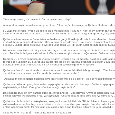
“Qələbə qazansaq da, mənim üçün danışmaq asan deyil"”.
Apasport.az saytının məlumatına görə, bunu “Qarabağ”ın baş məşqçisi Qurban Qurbanov dey
50 yaşlı mütəxəssis Avropa Liqasının qrup mərhələsinin II turunun “Nant”la ev oyunundan sonra 
etsin. Ağır gündür. Allah Ordumuzu qorusun. Ürəyimiz oradadır. Qalibiyyət haqqında çox şey de
Qurbanov Azərbaycan – Ermənistan sərhədində gərginlik olduğu dövrdə komandanı hazırlamağın çə
gedişatı barədə onlarla danışırdıq. Onlara güvəndiyimi deyirdim. Çox gərgin, həyəcanlı anlar 
etməliyik. Mütləq qalib gəlməliyik deyə bir düşüncəmiz yox idi. Oyunçulardan razı qaldım. Şükü
Mütəxəssis birinci hissənin ilk yarısındakı həyəcana da toxunub: “Nə qədər futbol barədə düşü
olub. Təcrübə futbolçulara kömək etdi. Əlavə nəsə etdiyimi desəm, doğru olmaz. Daim futbolç
Qurbanov 2 il əvvəl müharibə dövründə “Legiya” üzərində də 3:0 hesablı qələbənin əldə olunma
təcrübə çox vacibdir. Bu gün uduza da bilərdik. Bəlkə də, Bakıda oynamağımız bizim üçün yaxş
qolundan sonra belə etməklə bəlkə də, insanların sevincini görmək istəyirdim”.
Qurbanov “Nant”ın sol cinahdan hücum etməsini öncədən bildiklərini də gizlətməyib: “Rəqibin 
sığortalanması çox vacib idi. Get-gedə bu çətinlik aradan qalxdı”.
“Qarabağ”ın baş məşqçisi qələbəni kimə həsr etdiklərini də açıqlayıb: “Qələbəni şəhidlərimizə v
Qurbanov fasilədə oyunçulara verilən tapşırıqlardan da danışıb: “Hər oyun fasilədə tapşırıqlarımız
rəqibi üstələyə bilərik. Ona görə sürəti artırmağı düşünürdük”.
Baş məşqçi qrup ikinciliyi barədə sualı da cavablandırıb: “Çox istəyirik. Amma rəqibləri görürsü
çıxmaq istəyirik. Rəqiblərimizə real yanaşmalıyıq. Onların gücünü hiss etməliyik. Çəkinmədən,
Qurbanov bütün futbol azarkeşlərinin dəstəyini hiss etdiyini bildirib: “Bütün ölkənin, hətta 
zəfərimizdən sonra Azərbaycanda bir-birimizə olan münasibət çox dəyişib. Son illər bəlkə bir az 
onlara azarkeşlik edək. Mənim üçün çox xoşdur, hər birinə təşəkkür edirəm. Belə də olmalıdır. F
Qeyd edək ki, “Qarabağ” “Nant”a 3:0 hesabı ilə qalib gəlib.