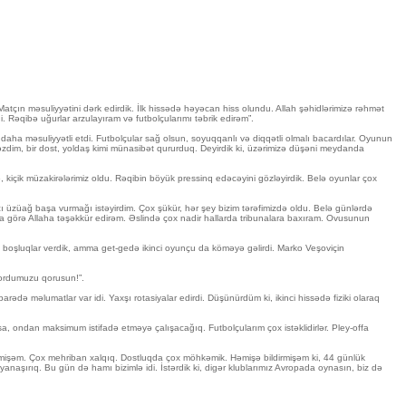
tçın məsuliyyətini dərk edirdik. İlk hissədə həyəcan hiss olundu. Allah şəhidlərimizə rəhmət
Rəqibə uğurlar arzulayıram və futbolçularımı təbrik edirəm”.
ha məsuliyyətli etdi. Futbolçular sağ olsun, soyuqqanlı və diqqətli olmalı bacardılar. Oyunun
zdim, bir dost, yoldaş kimi münasibət qururduq. Deyirdik ki, üzərimizə düşəni meydanda
içik müzakirələrimiz oldu. Rəqibin böyük pressinq edəcəyini gözləyirdik. Belə oyunlar çox
 üzüağ başa vurmağı istəyirdim. Çox şükür, hər şey bizim tərəfimizdə oldu. Belə günlərdə
a görə Allaha təşəkkür edirəm. Əslində çox nadir hallarda tribunalara baxıram. Ovusunun
 boşluqlar verdik, amma get-gedə ikinci oyunçu da köməyə gəlirdi. Marko Veşoviçin
, ordumuzu qorusun!”.
arədə məlumatlar var idi. Yaxşı rotasiyalar edirdi. Düşünürdüm ki, ikinci hissədə fiziki olaraq
rsa, ondan maksimum istifadə etməyə çalışacağıq. Futbolçularım çox istəklidirlər. Pley-offa
 etmişəm. Çox mehriban xalqıq. Dostluqda çox möhkəmik. Həmişə bildirmişəm ki, 44 günlük
yanaşırıq. Bu gün də hamı bizimlə idi. İstərdik ki, digər klublarımız Avropada oynasın, biz də