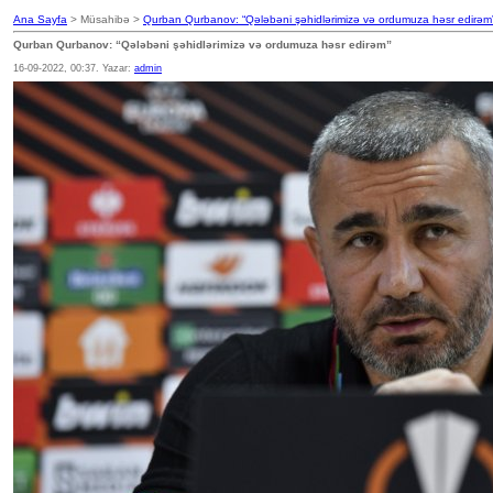
Ana Sayfa
> Müsahibə >
Qurban Qurbanov: “Qələbəni şəhidlərimizə və ordumuza həsr edirəm
Qurban Qurbanov: “Qələbəni şəhidlərimizə və ordumuza həsr edirəm”
16-09-2022, 00:37. Yazar:
admin