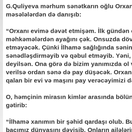
G.Quliyeva mərhum sənətkarın oğlu Orxan
məsələlərdən də danışıb:
“Orxanı evimə dəvət etmişəm. İlk gündən 
məhkəmələrdən ayağını çək. Onsuzda dövl
etməyəcək. Çünki İlhamə sağlığında səni
sənədləşdirməyib və qəbul etməyib. Yəni, 
deyilsən. Ona görə də bizim yanımızda ol 
verilsə ordan sənə də pay düşəcək. Orxa
qalan bir evi və maşını pay verəcəyimizi d
O, həmçinin mirasın kimlər arasında bölü
gətirib:
“İlhamə xanımın bir şəhid qardaşı olub. 
bacımız dünyasını dəyişib. Onların ailələ