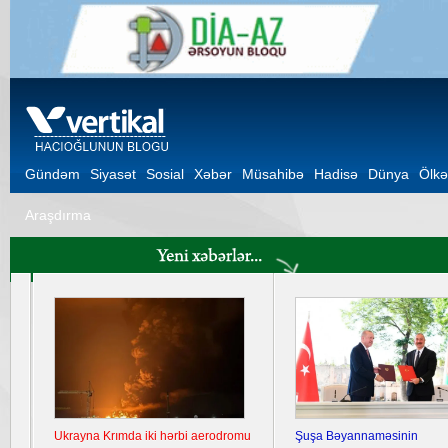
Gündəm
Siyasət
Sosial
Xəbər
Müsahibə
Hadisə
Dünya
Ölkə
Araşdırma
Ukrayna Krımda iki hərbi aerodromu
Şuşa Bəyannaməsinin