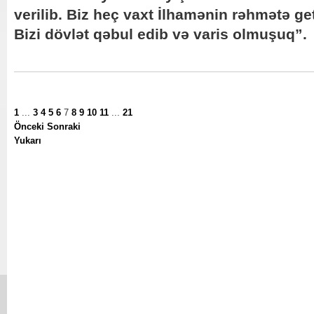
verilib. Biz heç vaxt İlhamənin rəhmətə 
Bizi dövlət qəbul edib və varis olmuşuq”.
1
...
3
4
5
6
7
8
9
10
11
...
21
Önceki
Sonraki
Yukarı