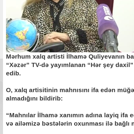
Mərhum xalq artisti İlhamə Quliyevanın b
“Xəzər” TV-də yayımlanan “Hər şey daxil” 
edib.
O, xalq artisitinin mahnısını ifa edən müğ
almadığını bildirib:
“Mahnılar İlhamə xanımın adına layiq ifa 
və ailəmizə bəstələrin oxunması ilə bağlı