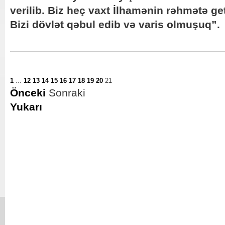
verilib. Biz heç vaxt İlhamənin rəhmətə 
Bizi dövlət qəbul edib və varis olmuşuq”.
1
...
12
13
14
15
16
17
18
19
20
21
Önceki
Sonraki
Yukarı