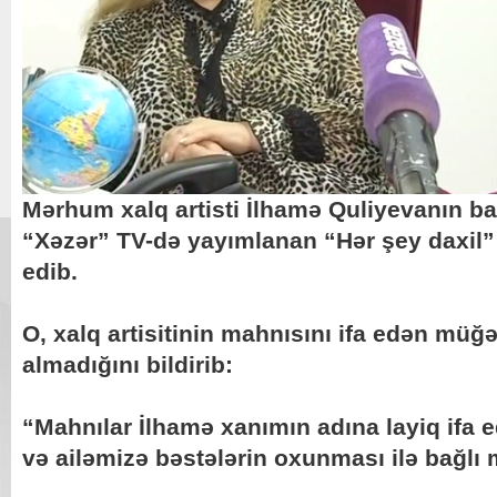
Mərhum xalq artisti İlhamə Quliyevanın b
“Xəzər” TV-də yayımlanan “Hər şey daxil” 
edib.
O, xalq artisitinin mahnısını ifa edən müğ
almadığını bildirib:
“Mahnılar İlhamə xanımın adına layiq ifa 
və ailəmizə bəstələrin oxunması ilə bağlı