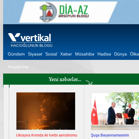
Gündəm
Siyasət
Sosial
Xəbər
Müsahibə
Hadisə
Dünya
Ölkə
Araşdırma
Ukrayna Krımda iki hərbi aerodromu
Şuşa Bəyannaməsinin