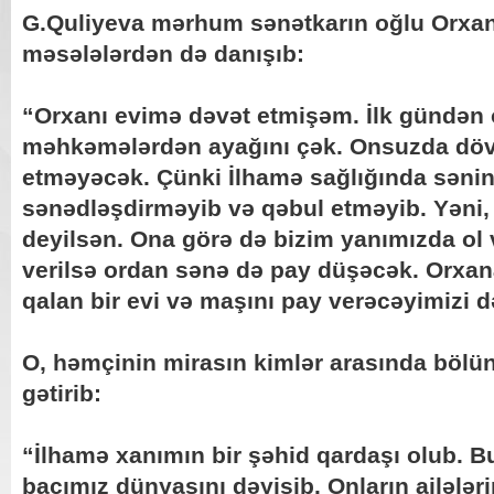
G.Quliyeva mərhum sənətkarın oğlu Orxan
məsələlərdən də danışıb:
“Orxanı evimə dəvət etmişəm. İlk gündən 
məhkəmələrdən ayağını çək. Onsuzda dövl
etməyəcək. Çünki İlhamə sağlığında səni
sənədləşdirməyib və qəbul etməyib. Yəni, 
deyilsən. Ona görə də bizim yanımızda ol 
verilsə ordan sənə də pay düşəcək. Orxa
qalan bir evi və maşını pay verəcəyimizi d
O, həmçinin mirasın kimlər arasında bölü
gətirib:
“İlhamə xanımın bir şəhid qardaşı olub. 
bacımız dünyasını dəyişib. Onların ailələ