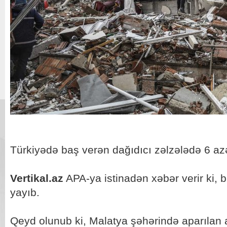
Türkiyədə baş verən dağıdıcı zəlzələdə 6 az
Vertikal.az
APA-ya istinadən xəbər verir ki,
yayıb.
Qeyd olunub ki, Malatya şəhərində aparılan ax