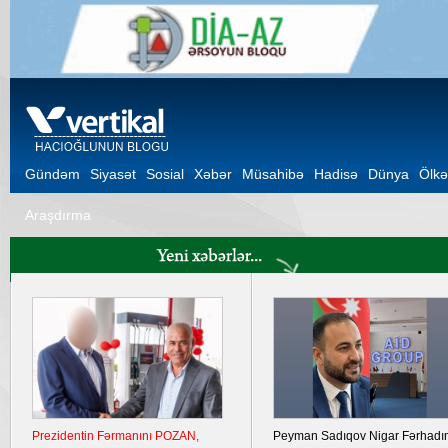
Gündəm
Siyasət
Sosial
Xəbər
Müsahibə
Hadisə
Dünya
Ölkə
Araşdırma
Prezidentin Fərmanını POZAN,
Peyman Sadıqov Nigar Fərhadı