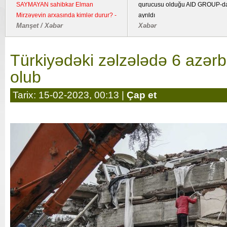
SAYMAYAN sahibkar Elman
qurucusu olduğu AID GROUP-d
Mirzəyevin arxasında kimlər durur? -
ayrıldı
Manşet / Xəbər
Xəbər
Kənd təsərrüfatı təyinatlı torpaqda
fəaliyyət göstərən YDM ətrafında
suallar
Türkiyədəki zəlzələdə 6 azərb
olub
Tarix: 15-02-2023, 00:13 |
Çap et