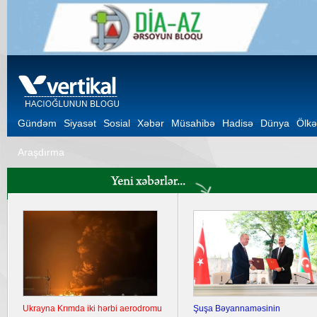
Gündəm
Siyasət
Sosial
Xəbər
Müsahibə
Hadisə
Dünya
Ölkə
Araşdırma
Ukrayna Krımda iki hərbi aerodromu
Şuşa Bəyannaməsinin