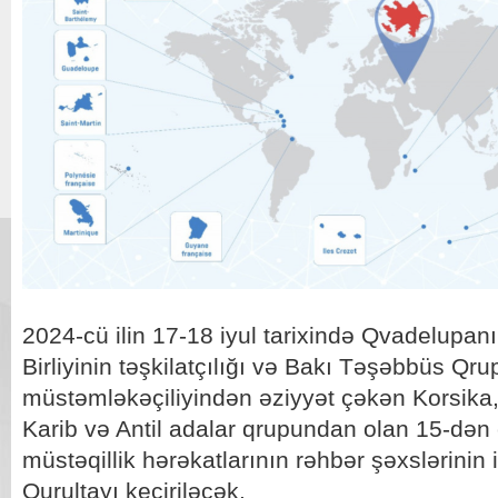
2024-cü ilin 17-18 iyul tarixində Qvadelupan
Birliyinin təşkilatçılığı və Bakı Təşəbbüs Qr
müstəmləkəçiliyindən əziyyət çəkən Korsika,
Karib və Antil adalar qrupundan olan 15-dən 
müstəqillik hərəkatlarının rəhbər şəxslərinin iş
Qurultayı keçiriləcək.