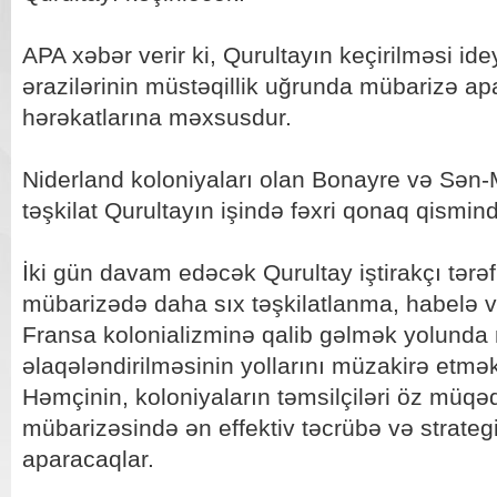
APA xəbər verir ki, Qurultayın keçirilməsi id
ərazilərinin müstəqillik uğrunda mübarizə apa
hərəkatlarına məxsusdur.
Niderland koloniyaları olan Bonayre və Sən-
təşkilat Qurultayın işində fəxri qonaq qismin
İki gün davam edəcək Qurultay iştirakçı tərəf
mübarizədə daha sıx təşkilatlanma, habelə 
Fransa kolonializminə qalib gəlmək yolunda 
əlaqələndirilməsinin yollarını müzakirə etmə
Həmçinin, koloniyaların təmsilçiləri öz müqə
mübarizəsində ən effektiv təcrübə və strateg
aparacaqlar.