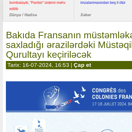
bombalayıb, "Pantsir" sistemi məhv
imzalanmasından beş il ötür
edilib
Dünya / Hadisə
Xəbər
Bakıda Fransanın müstəmləkə
saxladığı ərazilərdəki Müstəqil
Qurultayı keçiriləcək
Tarix: 16-07-2024, 16:53 |
Çap et