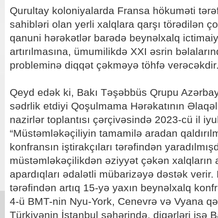
Qurultay koloniyalarda Fransa hökuməti tərəf
sahibləri olan yerli xalqlara qarşı törədilən ç
qanuni hərəkətlər barədə beynəlxalq ictimaiy
artırılmasına, ümumilikdə XXI əsrin bəlaların
probleminə diqqət çəkməyə töhfə verəcəkdir
Qeyd edək ki, Bakı Təşəbbüs Qrupu Azərbay
sədrlik etdiyi Qoşulmama Hərəkatının Əlaq
nazirlər toplantısı çərçivəsində 2023-cü il i
“Müstəmləkəçiliyin tamamilə aradan qaldırıl
konfransın iştirakçıları tərəfindən yaradılmışdır
müstəmləkəçilikdən əziyyət çəkən xalqların 
apardıqları ədalətli mübarizəyə dəstək verir
tərəfindən artıq 15-yə yaxın beynəlxalq konfr
4-ü BMT-nin Nyu-York, Cenevrə və Vyana qəra
Türkiyənin İstanbul şəhərində, digərləri isə B