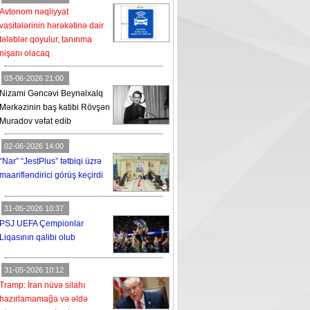
Avtonom nəqliyyat
vasitələrinin hərəkətinə dair
tələblər qoyulur, tanınma
nişanı olacaq
03-06-2026 21:00
Nizami Gəncəvi Beynəlxalq
Mərkəzinin baş katibi Rövşən
Muradov vəfat edib
02-06-2026 14:00
“Nar” “JestPlus” tətbiqi üzrə
maarifləndirici görüş keçirdi
31-05-2026 10:37
PSJ UEFA Çempionlar
Liqasının qalibi olub
31-05-2026 10:12
Tramp: İran nüvə silahı
hazırlamamağa və əldə