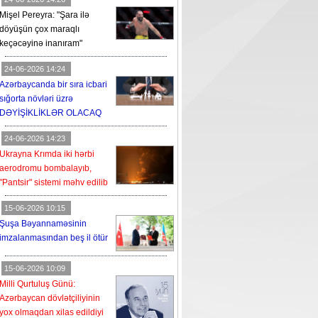
Mişel Pereyra: "Şara ilə
döyüşün çox maraqlı
keçəcəyinə inanıram"
24-06-2026 14:24
Azərbaycanda bir sıra icbari
sığorta növləri üzrə
DƏYİŞİKLİKLƏR OLACAQ
24-06-2026 14:23
Ukrayna Krımda iki hərbi
aerodromu bombalayıb,
"Pantsir" sistemi məhv edilib
15-06-2026 10:15
Şuşa Bəyannaməsinin
imzalanmasından beş il ötür
15-06-2026 10:09
Milli Qurtuluş Günü:
Azərbaycan dövlətçiliyinin
yox olmaqdan xilas edildiyi