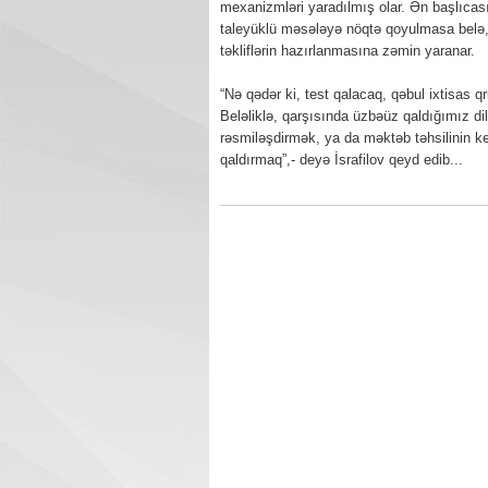
mexanizmləri yaradılmış olar. Ən başlıca
taleyüklü məsələyə nöqtə qoyulmasa belə, 
təkliflərin hazırlanmasına zəmin yaranar.
“Nə qədər ki, test qalacaq, qəbul ixtisas qr
Beləliklə, qarşısında üzbəüz qaldığımız di
rəsmiləşdirmək, ya da məktəb təhsilinin key
qaldırmaq”,- deyə İsrafilov qeyd edib...