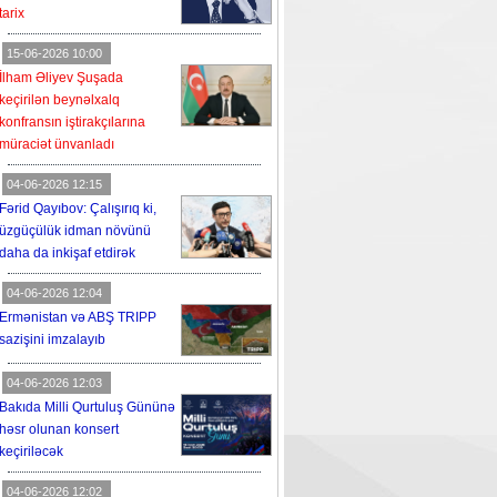
tarix
15-06-2026 10:00
İlham Əliyev Şuşada
keçirilən beynəlxalq
konfransın iştirakçılarına
müraciət ünvanladı
04-06-2026 12:15
Fərid Qayıbov: Çalışırıq ki,
üzgüçülük idman növünü
daha da inkişaf etdirək
04-06-2026 12:04
Ermənistan və ABŞ TRIPP
sazişini imzalayıb
04-06-2026 12:03
Bakıda Milli Qurtuluş Gününə
həsr olunan konsert
keçiriləcək
04-06-2026 12:02