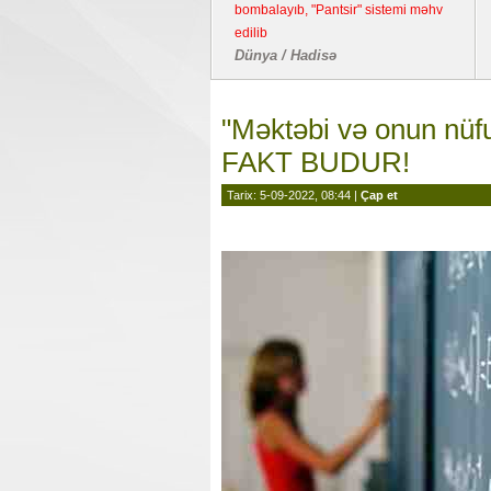
bombalayıb, "Pantsir" sistemi məhv
edilib
Dünya / Hadisə
"Məktəbi və onun nüfuz
FAKT BUDUR!
Tarix: 5-09-2022, 08:44 |
Çap et