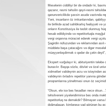
Məsələnin ciddiliyi bir də ondadır ki, bax
qazanır, rəsmi təhsilin qeyri-rəsmi təhsil
qanunvericilikdə şəxsin asudə vaxtında re
Yəni, insanların öz imkanlarından, qabiliy
ilə birlikdə azad sahibkarlıq fəaliyyəti v
onların Konstitusiya ilə təsbit olunmuş hüq
hesab edildiyində və repetitorluqla məşğul
vergi orqanına müraciət edərək vergi uçotun
Şagirdin nüfuzundan və reklamından asılı o
müddətə başa çatacağını və digər məsələl
müəyyənləşdirmək o qədər də çətin deyil”,
Ekspert vurğulayır ki, abituriyentin tələbə
buraxılır. Başqa sözlə, dövlət və özəl unive
xidmətləri valideynin arzu və istəyindən ası
valideynin övladını repetitor yanına göndərm
proqramlarına yönəltməsi onun öz seçimidi
“Olsun, elə isə bəs fəsadları necə olsun..
təhsilverəni yiyələndirmirsə bəs onda mək
repetitorluq nə deməkdir? Bilməyən varsa b
doğmalaşan, kimlərəsə yad görünən bu əcnə