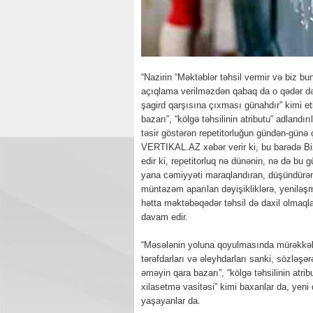
“Nazirin “Məktəblər təhsil vermir və biz b
açıqlama verilməzdən qabaq da o qədər də 
şagird qarşısına çıxması günahdır” kimi e
bazarı”, “kölgə təhsilinin atributu” adlandı
təsir göstərən repetitorluğun gündən-günə 
VERTIKAL.AZ xəbər verir ki, bu barədə Bizi
edir ki, repetitorluq nə dünənin, nə də bu
yana cəmiyyəti maraqlandıran, düşündürən
müntəzəm aparılan dəyişikliklərə, yeniləşm
hətta məktəbəqədər təhsil də daxil olmaql
davam edir.
“Məsələnin yoluna qoyulmasında mürəkkəblik
tərəfdarları və əleyhdarları sanki, sözləşə
əməyin qara bazarı”, “kölgə təhsilinin atri
xilasetmə vasitəsi” kimi baxanlar da, yeni 
yaşayanlar da.