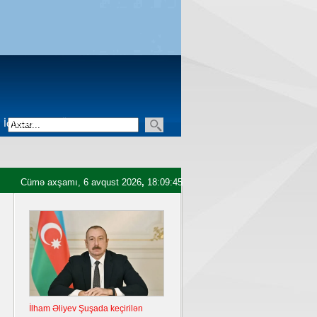
İqtisadiyyat
Üçüncü sektor
Cümə axşamı, 6 avqust 2026
,
18:09:46
İlham Əliyev Şuşada keçirilən