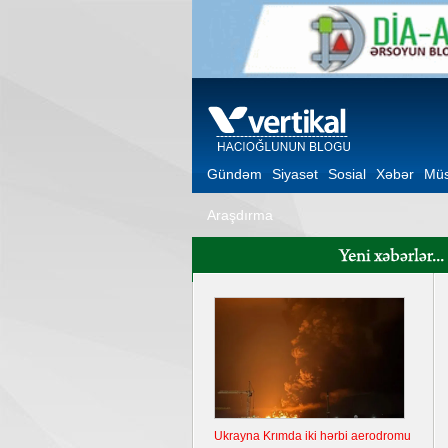
Gündəm
Siyasət
Sosial
Xəbər
Müs
Araşdırma
Ukrayna Krımda iki hərbi aerodromu