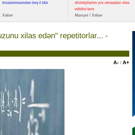
imzalanmasından beş il ötür
dövlətçiliyinin yox olmaqdan xilas
edildiyi tarix
Xəbər
Manşet / Xəbər
unu xilas edən" repetitorlar... -
A-
A+
/