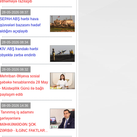
etməməyə razılaşıb
28-05-2026 08:37
SEPAH ABŞ hərbi hava
qüvvələri bazasını hədəf
aldığını açıqlayıb
28-05-2026 08:34
KİV: ABŞ İrandakı hərbi
obyektə zərbə endirib
28-05-2026 08:32
Mehriban Əliyeva sosial
şəbəkə hesablarında 28 May
- Müstəqillik Günü ilə bağlı
paylaşım edib
08-05-2026 14:36
Tanınmış iş adamını
şərləyənlərə
MƏHKƏMƏDƏN ŞOK
ZƏRBƏ - İLGİNC FAKTLAR...