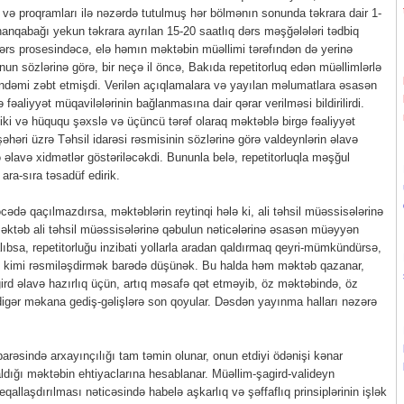
nı və proqramları ilə nəzərdə tutulmuş hər bölmənın sonunda təkrara dair 1-
anqabağı yekun təkrara ayrılan 15-20 saatlıq dərs məşğələləri tədbiq
ərs prosesindəcə, elə həmın məktəbin müəllimi tərəfındən də yerinə
Onun sözlərinə görə, bir neçə il öncə, Bakıda repetitorluq edən müəllimlərlə
ndəmi zəbt etmişdi. Verilən açıqlamalara və yayılan məlumatlara əsasən
 fəaliyyət müqavilələrinin bağlanmasına dair qərar verilməsi bildirilirdi.
ziki və hüququ şəxslə və üçüncü tərəf olaraq məktəblə birgə fəaliyyət
əhəri üzrə Təhsil idarəsi rəsmisinin sözlərinə görə valdeynlərin əlavə
 əlavə xidmətlər göstəriləcəkdi. Bununla belə, repetitorluqla məşğul
ara-sıra təsadüf edirik.
də qaçılmazdırsa, məktəblərin reytinqi hələ ki, ali təhsil müəssisələrinə
 məktəb ali təhsil müəssisələrinə qəbulun nəticələrinə əsasən müəyyən
 alıbsa, repetitorluğu inzibati yollarla aradan qaldırmaq qeyri-mümkündürsə,
övü kimi rəsmiləşdirmək barədə düşünək. Bu halda həm məktəb qazanar,
rd əlavə hazırlıq üçün, artıq məsafə qət etməyib, öz məktəbində, öz
 digər məkana gediş-gəlişlərə son qoyular. Dəsdən yayınma halları nəzərə
rəsində arxayınçılığı tam təmin olunar, onun etdiyi ödənişi kənar
ldığı məktəbin ehtiyaclarına hesablanar. Müəllim-şagird-valideyn
qallaşdırılması nəticəsində habelə aşkarlıq və şəffaflıq prinsiplərinin işlək