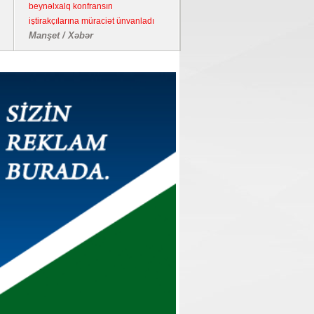
beynəlxalq konfransın
iştirakçılarına müraciət ünvanladı
Manşet / Xəbər