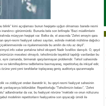
unu bilirik” kimi açıqlaması bunun həqiqətə uyğun olmaması barədə rəsmi
inandırıcı görünmürdü. Bununla belə son brifinqdə “Bəzi müəllimlərin
tirafında müəyyən həqiqət var. Bəlkə də, el arasında “Zehni əməyin qara
rılan qeyri-rəsmi fəaliyyət sahəsi sayılan, əslində məktəb mühitinə dağıdıcı
çiçəklənməsində və rişələnməsində bu amilin də rolu az deyil”.
myol.info xəbər portalına təhsil eksperti Nadir İsrafilov danışıb. O, qeyd
 günümüzün məsələsi olmayıb, təhsilimizdə təşəkkül tapdığı vaxtlardan bu
, eyni zamanda, birmənalı qarşılanmayan problemdir. Təhsil sahəsində
ə və təkmilləşdirmə tədbirlərinə baxmayaraq, repetitorluq da inkişaf edir,
a özünə yeni-yeni tərəfdarlar toplayaraq geniş auditoriya qazanmaqda
 və ziddiyyət ondan ibarətdir ki, bu qeyri-rəsmi fəaliyyət sahəsinin
rək yarıbayarıya bölünüblər. Repetitorluğu “Təhsilimizin bəlası”, “Zehni
butu” adlandıranlar da var, bu fəaliyyət növünə “məktəbi və onun nüfuzunu
qəbul modelinin repetitorların fəaliyyətinə son qoyacağı ümidi ilə