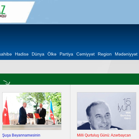
ahibə
Hadisə
Dünya
Ölkə
Partiya
Cəmiyyət
Region
Mədəniyyət
Şuşa Bəyannaməsinin
Milli Qurtuluş Günü: Azərbaycan