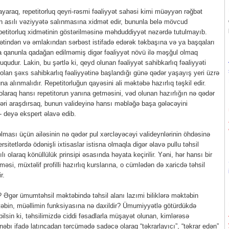
mayaraq, repetitorluq qeyri-rəsmi fəaliyyət sahəsi kimi müəyyən rəğbət
dən asılı vəziyyətə salınmasına xidmət edir, bununla belə mövcud
petitorluq xidmətinin göstərilməsinə məhduddiyyət nəzərdə tutulmayıb.
yətindən və əmlakından sərbəst istifadə edərək təkbaşına və ya başqaları
ə ya qanunla qadağan edilməmiş digər fəaliyyət növü ilə məşğul olmaq
uqudur. Lakin, bu şərtlə ki, qeyd olunan fəaliyyət sahibkarlıq fəaliyyəti
 olan şəxs sahibkarlıq fəaliyyətinə başlandığı günə qədər yaşayış yeri üzrə
a alınmalıdır. Repetitorluğun qayəsini ali məktəbə hazırlıq təşkil edir.
laraq hansı repetitorun yanına getməsini, vəd olunan hazırlığın nə qədər
əri araşdırsaq, bunun valideyinə hansı məbləğə başa gələcəyini
- deyə ekspert əlavə edib.
 olması üçün ailəsinin nə qədər pul xərcləyəcəyi valideynlərinin öhdəsinə
rsitetlərdə ödənişli ixtisaslar istisna olmaqla digər əlavə pullu təhsil
lı olaraq könüllülük prinsipi əsasında həyata keçirilir. Yəni, hər hansı bir
əsi, müxtəlif profilli hazırlıq kurslarına, o cümlədən də xaricdə təhsil
r.
.? Əgər ümumtəhsil məktəbində təhsil alanı lazımi biliklərə məktəbin
təbin, müəllimin funksiyasına nə daxildir? Ümumiyyətlə götürdükdə
ilsin ki, təhsilimizdə ciddi fəsadlarla müşayət olunan, kimlərəsə
bı ifadə latıncadan tərcümədə sadəcə olaraq “təkrarlayıcı”, “təkrar edən”