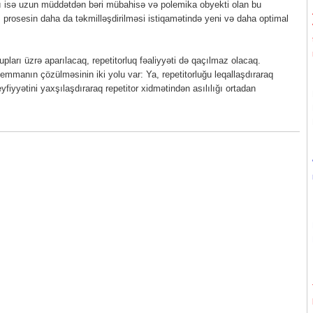
sı isə uzun müddətdən bəri mübahisə və polemika obyekti olan bu
prosesin daha da təkmilləşdirilməsi istiqamətində yeni və daha optimal
upları üzrə aparılacaq, repetitorluq fəaliyyəti də qaçılmaz olacaq.
lemmanın çözülməsinin iki yolu var: Ya, repetitorluğu leqallaşdıraraq
fiyyətini yaxşılaşdıraraq repetitor xidmətindən asılılığı ortadan