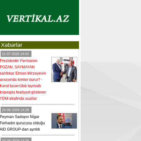
Xəbərlər
11-07-2026 14:43
Prezidentin Fərmanını
POZAN, SAYMAYAN
sahibkar Elman Mirzəyevin
arxasında kimlər durur? -
Kənd təsərrüfatı təyinatlı
torpaqda fəaliyyət göstərən
YDM ətrafında suallar
24-06-2026 14:28
Peyman Sadıqov Nigar
Fərhadın qurucusu olduğu
AID GROUP-dan ayrıldı
24-06-2026 14:26