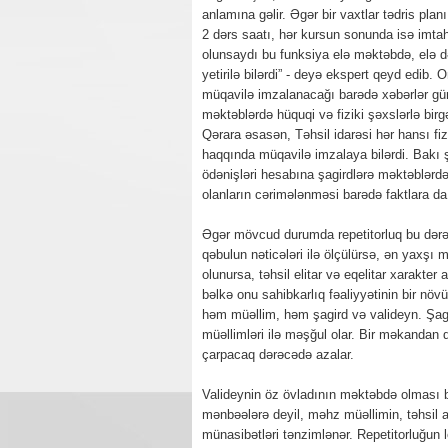
anlamına gəlir. Əgər bir vaxtlar tədris pla
2 dərs saatı, hər kursun sonunda isə imtah
olunsaydı bu funksiya elə məktəbdə, elə d
yetirilə bilərdi” - deyə ekspert qeyd edib. 
müqavilə imzalanacağı barədə xəbərlər gü
məktəblərdə hüquqi və fiziki şəxslərlə birgə
Qərara əsasən, Təhsil idarəsi hər hansı fi
haqqında müqavilə imzalaya bilərdi. Bakı ş
ödənişləri hesabına şagirdlərə məktəblərdə
olanların cərimələnməsi barədə faktlara da 
Əgər mövcud durumda repetitorluq bu dərəcə
qəbulun nəticələri ilə ölçülürsə, ən yaxşı
olunursa, təhsil elitar və eqelitar xarakter
bəlkə onu sahibkarlıq fəaliyyətinin bir n
həm müəllim, həm şagird və valideyn. Şagi
müəllimləri ilə məşğul olar. Bir məkandan
çarpacaq dərəcədə azalar.
Valideynin öz övladının məktəbdə olması ba
mənbəələrə deyil, məhz müəllimin, təhsil a
münasibətləri tənzimlənər. Repetitorluğun le