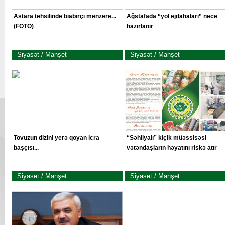
Astara təhsilində biabırçı mənzərə...
Ağstafada “yol əjdahaları” necə
(FOTO)
hazırlanır
Siyasət / Manşet
Siyasət / Manşet
Tovuzun dizini yerə qoyan icra
“Səhliyalı” kiçik müəssisəsi
başçısı...
vətəndaşların həyatını riskə atır
Siyasət / Manşet
Siyasət / Manşet