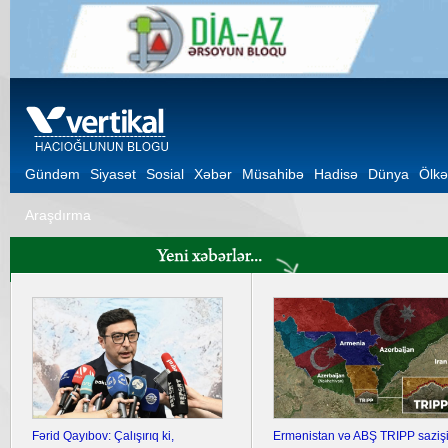
Gündəm
Siyasət
Sosial
Xəbər
Müsahibə
Hadisə
Dünya
Ölkə
Araşdırma
Fərid Qayıbov: Çalışırıq ki,
Ermənistan və ABŞ TRIPP sazişi