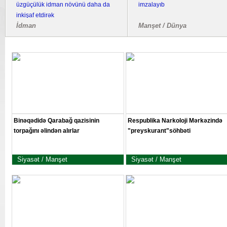
üzgüçülük idman növünü daha da
imzalayıb
inkişaf etdirək
İdman
Manşet / Dünya
Binəqədidə Qarabağ qazisinin
Respublika Narkoloji Mərkəzində
torpağını əlindən alırlar
"preyskurant"söhbəti
Siyasət / Manşet
Siyasət / Manşet