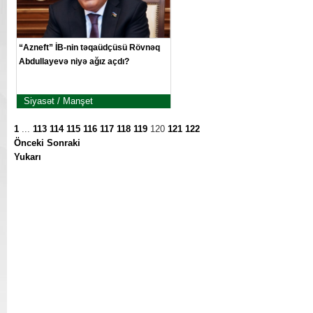
“Azneft” İB-nin təqaüdçüsü Rövnəq
Abdullayevə niyə ağız açdı?
Siyasət / Manşet
1
...
113
114
115
116
117
118
119
120
121
122
Önceki
Sonraki
Yukarı