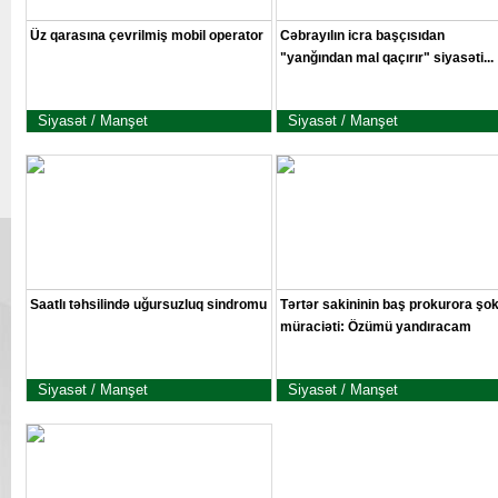
Üz qarasına çevrilmiş mobil operator
Cəbrayılın icra başçısıdan
"yanğından mal qaçırır" siyasəti...
Siyasət / Manşet
Siyasət / Manşet
Saatlı təhsilində uğursuzluq sindromu
Tərtər sakininin baş prokurora şo
müraciəti: Özümü yandıracam
Siyasət / Manşet
Siyasət / Manşet