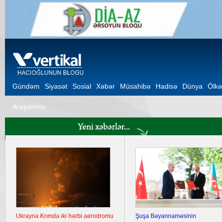
Gündəm
Siyasət
Sosial
Xəbər
Müsahibə
Hadisə
Dünya
Ölkə
Araşdırma
Ukrayna Krımda iki hərbi aerodromu
Şuşa Bəyannaməsinin