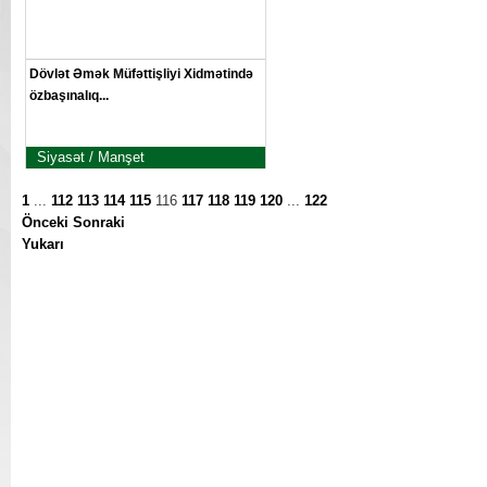
Dövlət Əmək Müfəttişliyi Xidmətində
özbaşınalıq...
Siyasət / Manşet
1
...
112
113
114
115
116
117
118
119
120
...
122
Önceki
Sonraki
Yukarı