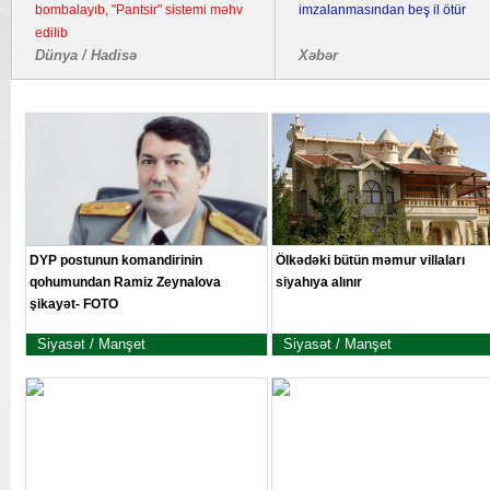
bombalayıb, "Pantsir" sistemi məhv
imzalanmasından beş il ötür
edilib
Dünya / Hadisə
Xəbər
DYP postunun komandirinin
Ölkədəki bütün məmur villaları
qohumundan Ramiz Zeynalova
siyahıya alınır
şikayət- FOTO
Siyasət / Manşet
Siyasət / Manşet