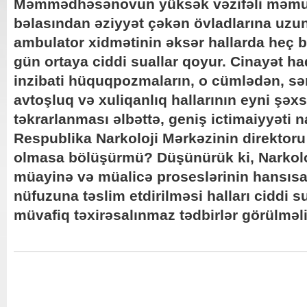
Məmmədhəsənovun yüksək vəzifəli məmur
bəlasından əziyyət çəkən övladlarına uz
ambulator xidmətinin əksər hallarda heç b
gün ortaya ciddi suallar qoyur. Cinayət ha
inzibati hüquqpozmaların, o cümlədən, sə
avtoşluq və xuliqanlıq hallarının eyni şəxs
təkrarlanması əlbəttə, geniş ictimaiyyəti n
Respublika Narkoloji Mərkəzinin direktoru
olmasa bölüşürmü? Düşünürük ki, Narkolo
müayinə və müalicə proseslərinin hansı
nüfuzuna təslim etdirilməsi halları ciddi s
müvafiq təxirəsalınmaz tədbirlər görülməli