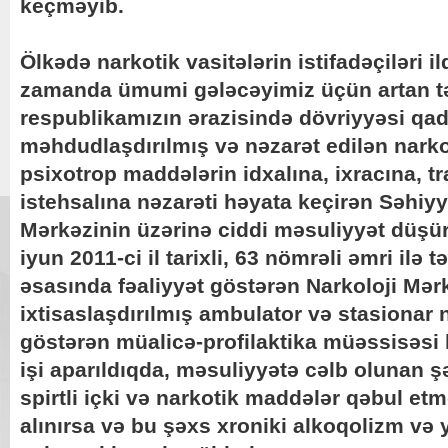
keçməyib.
Ölkədə narkotik vasitələrin istifadəçiləri il
zamanda ümumi gələcəyimiz üçün artan t
respublikamızın ərazisində dövriyyəsi qa
məhdudlaşdırılmış və nəzarət edilən narkot
psixotrop maddələrin idxalına, ixracına, t
istehsalına nəzarəti həyata keçirən Səhiyy
Mərkəzinin üzərinə ciddi məsuliyyət düşür.
iyun 2011-ci il tarixli, 63 nömrəli əmri il
əsasında fəaliyyət göstərən Narkoloji Mə
ixtisaslaşdırılmış ambulator və stasionar 
göstərən müalicə-profilaktika müəssisəsi 
işi aparıldıqda, məsuliyyətə cəlb olunan ş
spirtli içki və narkotik maddələr qəbul e
alınırsa və bu şəxs xroniki alkoqolizm v