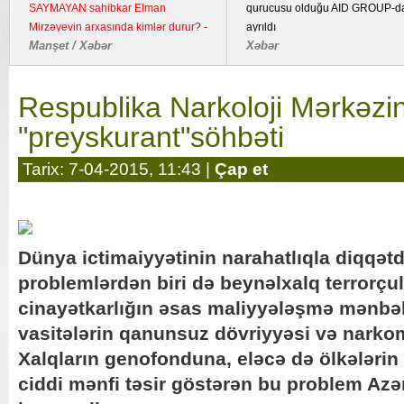
SAYMAYAN sahibkar Elman
qurucusu olduğu AID GROUP-d
Mirzəyevin arxasında kimlər durur? -
ayrıldı
Manşet / Xəbər
Xəbər
Kənd təsərrüfatı təyinatlı torpaqda
fəaliyyət göstərən YDM ətrafında
suallar
Respublika Narkoloji Mərkəzi
"preyskurant"söhbəti
Tarix: 7-04-2015, 11:43 |
Çap et
Dünya ictimaiyyətinin narahatlıqla diqqətd
problemlərdən biri də beynəlxalq terrorç
cinayətkarlığın əsas maliyyələşmə mənbəl
vasitələrin qanunsuz dövriyyəsi və narko
Xalqların genofonduna, eləcə də ölkələr
ciddi mənfi təsir göstərən bu problem Az