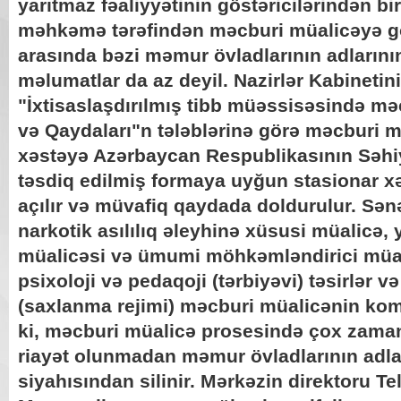
yarıtmaz fəaliyyətinin göstəricilərindən b
məhkəmə tərəfindən məcburi müalicəyə gö
arasında bəzi məmur övladlarının adlarının
məlumatlar da az deyil. Nazirlər Kabinetini
"İxtisaslaşdırılmış tibb müəssisəsində mə
və Qaydaları"n tələblərinə görə məcburi m
xəstəyə Azərbaycan Respublikasının Səhiy
təsdiq edilmiş formaya uyğun stasionar xə
açılır və müvafiq qaydada doldurulur. Sənə
narkotik asılılıq əleyhinə xüsusi müalicə, 
müalicəsi və ümumi möhkəmləndirici müal
psixoloji və pedaqoji (tərbiyəvi) təsirlər v
(saxlanma rejimi) məcburi müalicənin kom
ki, məcburi müalicə prosesində çox zama
riayət olunmadan məmur övladlarının adları
siyahısından silinir. Mərkəzin direktoru T