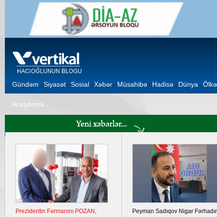
Gündəm
Siyasət
Sosial
Xəbər
Müsahibə
Hadisə
Dünya
Ölkə
Araşdırma
Prezidentin Fərmanını POZAN,
Peyman Sadıqov Nigar Fərhadı