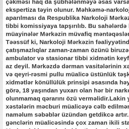
çəkməsi haq da şübhələnməyə əsas varsa
ekspertiza təyin olunur. Məhkəmə-narkoloj
aparılması da Respublika Narkoloji Mərkə
tibbi komissiyaya tapşırılıb. Bu sahələrdə
müayinələr Mərkəzin müvafiq məntəqəslərin
Təəssüf ki, Narkoloji Mərkəzin fəaliyyətind
çatışmazlıqlar zaman-zaman özünü biruzə v
ambulator və stasionar tibbi xidmətin key
az deyil. Mərkəzdə dərman vasitələrinin xə
və qeyri-rəsmi pullu müalicə üstünlük təşk
xidmətlər könüllülük prinsipi əsasında həy
görə, 18 yaşından yuxarı olan hər bir nark
olunmamaq qərarını özü verməlidir.Lakin 
xəstələrin məcburi müalicəyə cəlb edilməm
naməlum səbəblər üzündən getdikcə artır. 
gənclərin müalicəsində çox zaman ikili stan