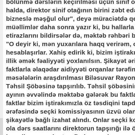
bölünmə dərslərin keçirilməsi üçün sinif o
halda, direktor sinif otağının birini zəbt 
bizneslə məşğul olur", deyə müraciətdə qe
müəllimlər daha sonra yazır ki, bu hallarla
etirazlarını bildirsələr də, məktəb rəhbər
"O deyir ki, mən yuxarılara haqq verirəm,
hesablaşırlar. Xahiş edirik ki, bizim iştira
illik əmək fəaliyyəti yoxlanılsın. Şikayət 
faktlarla əlaqədar aidiyyəti orqanlar tərəf
məsələlərin araşdırılması Biləsuvar Rayon
Təhsil Şöbəsinə tapşırılıb. Təhsil şöbəsin
ayının əvvəlində məktəbə gələrək bu faktla
faktlar bizim iştirakımızla öz təsdiqini tap
ərəfəsində seçki komissiyasının üzvü ola
şikayətlə bağlı izahat alındı. Onlar seçki 
ola dərs saatlarını direktorun tapşırığı ilə 