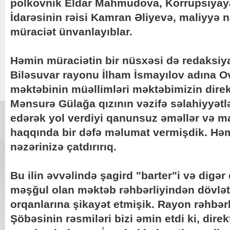
polkovnik Eldar Mahmudova, Korrupsiyay
İdarəsinin rəisi Kamran Əliyevə, maliyyə n
müraciət ünvanlayıblar.
Həmin müraciətin bir nüsxəsi də redaksiya
Biləsuvar rayonu İlham İsmayılov adına O
məktəbinin müəllimləri məktəbimizin dir
Mənsurə Gülağa qızının vəzifə səlahiyyətlə
edərək yol verdiyi qanunsuz əməllər və ma
haqqında bir dəfə məlumat vermişdik. Həmi
nəzərinizə çatdırırıq.
Bu ilin əvvəlində şagird "barter"i və digər
məşğul olan məktəb rəhbərliyindən dövləti
orqanlarına şikayət etmişik. Rayon rəhbərl
Şöbəsinin rəsmiləri bizi əmin etdi ki, dire