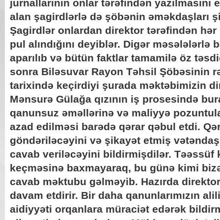
jurnallarının onlar tərəfindən yazılmasını e
alan şagirdlərlə də şöbənin əməkdaşları şi
Şagirdlər onlardan direktor tərəfindən hə
pul alındığını deyiblər. Digər məsələlərlə 
aparılıb və bütün faktlar tamamilə öz təsd
sonra Biləsuvar Rayon Təhsil Şöbəsinin rə
tarixində keçirdiyi şurada məktəbimizin 
Mənsurə Gülağa qızının iş prosesində bura
qanunsuz əməllərinə və maliyyə pozuntula
azad edilməsi barədə qərar qəbul etdi. Qər
göndəriləcəyini və şikayət etmiş vətəndaş
cavab veriləcəyini bildirmişdilər. Təəssüf 
keçməsinə baxmayaraq, bu günə kimi bizə
cavab məktubu gəlməyib. Hazırda direktor 
davam etdirir. Bir daha qanunlarımızın ali
aidiyyəti orqanlara müraciət edərək bildirm