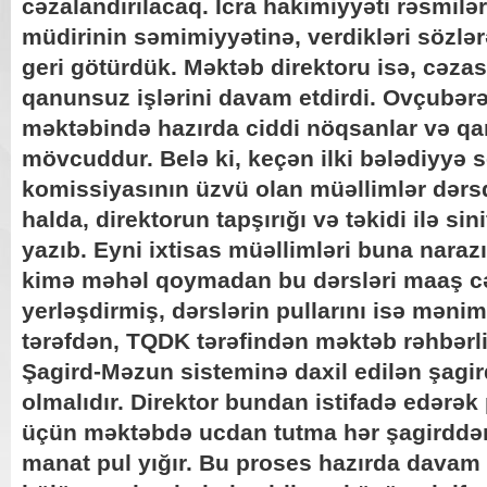
cəzalandırılacaq. İcra hakimiyyəti rəsmilər
müdirinin səmimiyyətinə, verdikləri sözlər
geri götürdük. Məktəb direktoru isə, cəzas
qanunsuz işlərini davam etdirdi. Ovçubər
məktəbində hazırda ciddi nöqsanlar və qa
mövcuddur. Belə ki, keçən ilki bələdiyyə s
komissiyasının üzvü olan müəllimlər dər
halda, direktorun tapşırığı və təkidi ilə sini
yazıb. Eyni ixtisas müəllimləri buna narazı
kimə məhəl qoymadan bu dərsləri maaş cəd
yerləşdirmiş, dərslərin pullarını isə məni
tərəfdən, TQDK tərəfindən məktəb rəhbərli
Şagird-Məzun sisteminə daxil edilən şagir
olmalıdır. Direktor bundan istifadə edərə
üçün məktəbdə ucdan tutma hər şagirddən
manat pul yığır. Bu proses hazırda davam