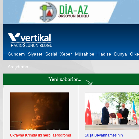
Gündəm
Siyasət
Sosial
Xəbər
Müsahibə
Hadisə
Dünya
Ölkə
Araşdırma
Ukrayna Krımda iki hərbi aerodromu
Şuşa Bəyannaməsinin