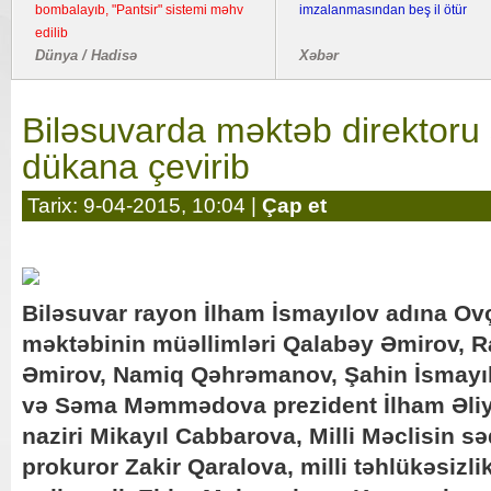
bombalayıb, "Pantsir" sistemi məhv
imzalanmasından beş il ötür
edilib
Dünya / Hadisə
Xəbər
Biləsuvarda məktəb direktoru s
dükana çevirib
Tarix: 9-04-2015, 10:04 |
Çap et
Biləsuvar rayon İlham İsmayılov adına Ov
məktəbinin müəllimləri Qalabəy Əmirov, 
Əmirov, Namiq Qəhrəmanov, Şahin İsmay
və Səma Məmmədova prezident İlham Əliye
naziri Mikayıl Cabbarova, Milli Məclisin s
prokuror Zakir Qaralova, milli təhlükəsizlik