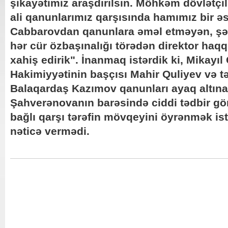
şikayətimiz araşdırılsın. Möhkəm dövlətçi
ali qanunlarımız qarşısında hamımız bir əs
Cabbarovdan qanunlara əməl etməyən, şə
hər cür özbaşınalığı törədən direktor haq
xahiş edirik". İnanmaq istərdik ki, Mikayıl
Hakimiyyətinin başçısı Mahir Quliyev və t
Balaqardaş Kazımov qanunları ayaq altın
Şahverənovanın barəsində ciddi tədbir gör
bağlı qarşı tərəfin mövqeyini öyrənmək ist
nəticə vermədi.