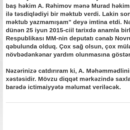
baş həkim A. Rəhimov mənə Murad həkimə
ilə təsdiqlədiyi bir məktub verdi. Lakin so
məktub yazmamışam" deyə imtina etdi. Nəz
dünən 25 iyun 2015-ciil tarixdə anamla bi
Respublikası MM-nin deputatı cənab Novr
qəbulunda olduq. Çox sağ olsun, çox müla
növbədənkənar yardım olunmasına göstəri
Nəzərinizə catdırıram ki, A. Məhəmmədlini
xəstəsidir. Mövzu diqqət mərkəzində saxla
barədə ictimaiyyətə məlumat veriləcək.