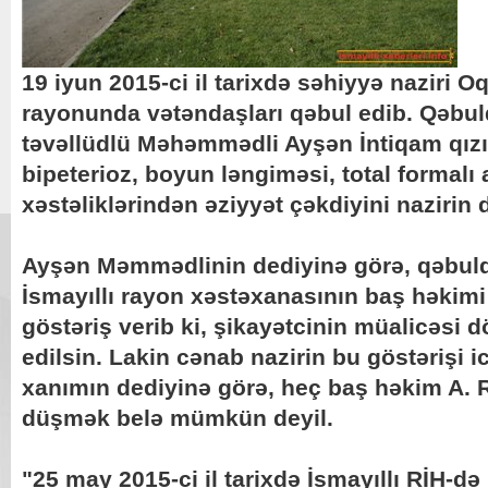
19 iyun 2015-ci il tarixdə səhiyyə naziri Oq
rayonunda vətəndaşları qəbul edib. Qəbuld
təvəllüdlü Məhəmmədli Ayşən İntiqam qızı 
bipeterioz, boyun ləngiməsi, total formalı 
xəstəliklərindən əziyyət çəkdiyini nazirin d
Ayşən Məmmədlinin dediyinə görə, qəbuld
İsmayıllı rayon xəstəxanasının baş həkim
göstəriş verib ki, şikayətcinin müalicəsi d
edilsin. Lakin cənab nazirin bu göstərişi i
xanımın dediyinə görə, heç baş həkim A.
düşmək belə mümkün deyil.
"25 may 2015-ci il tarixdə İsmayıllı RİH-d