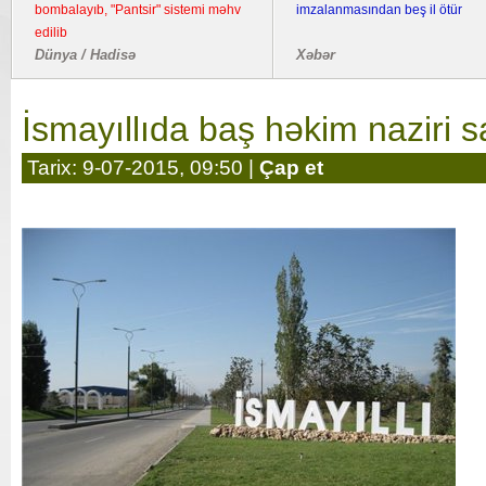
bombalayıb, "Pantsir" sistemi məhv
imzalanmasından beş il ötür
edilib
Dünya / Hadisə
Xəbər
İsmayıllıda baş həkim naziri 
Tarix: 9-07-2015, 09:50 |
Çap et