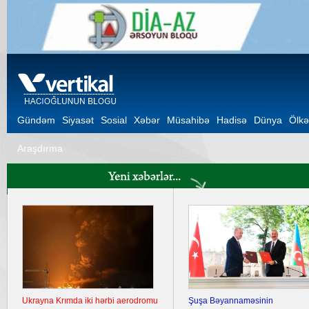
Gündəm
Siyasət
Sosial
Xəbər
Müsahibə
Hadisə
Dünya
Ölkə
Araşdırma
Ukrayna Krımda iki hərbi aerodromu
Şuşa Bəyannaməsinin