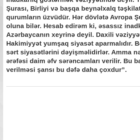
Şurası, Birliyi və başqa beynəlxalq təşkila
qurumların üzvüdür. Hər dövlətə Avropa Şu
oluna bilər. Hesab edirəm ki, əsassız ina
Azərbaycanın xeyrinə deyil. Daxili vəziyyət
Hakimiyyət yumşaq siyasət aparmalıdır. Be
sərt siyasətlərini dəyişməlidirlər. Amma nəz
ərəfəsi daim əfv sərəncamları verilir. Bu
verilməsi şansı bu dəfə daha çoxdur”.