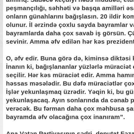
peşmançılığı, səhhəti və başqa amilləri əs
onların günahlarını bağışlasın. 20 ildir ko
olunur. İl ərzində çoxlu sayda bayramlar var
bayramlarda daha çox savab iş görsün. Ç
sevinir. Amma əfv edilən hər kəs preziden
O, əfv edir. Buna görə də, kiminsə diktəsi k
İnanın ki, bağışlananlar yüzlərlə müraciət
seçilir. Hər kəs müraciət edir. Amma ham
həssas məsələdir. Bu dəfə müraciətlər çox 
İşlər yekunlaşmaq üzrədir. Yəqin ki, bu g
yekunlaşacaq. Ayın sonlarında da cənab 
verəcək. Bu fərman daha çox məhbusa şa
bayramda əfv olacağına çox inanıram”.
Ana Vətən Partiyasının sədri, deputat Fəzai