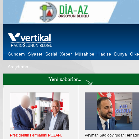
Gündəm
Siyasət
Sosial
Xəbər
Müsahibə
Hadisə
Dünya
Ölkə
Araşdırma
Prezidentin Fərmanını POZAN,
Peyman Sadıqov Nigar Fərhadı