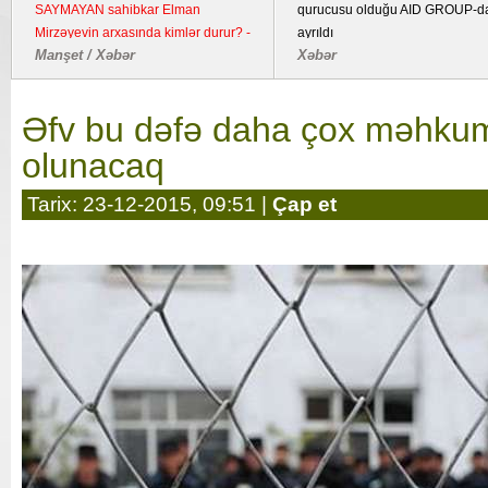
SAYMAYAN sahibkar Elman
qurucusu olduğu AID GROUP-d
Mirzəyevin arxasında kimlər durur? -
ayrıldı
Manşet / Xəbər
Xəbər
Kənd təsərrüfatı təyinatlı torpaqda
fəaliyyət göstərən YDM ətrafında
suallar
Əfv bu dəfə daha çox məhku
olunacaq
Tarix: 23-12-2015, 09:51 |
Çap et