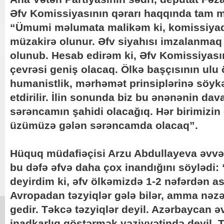
Əfv Komissiyasının qərarı haqqında tam m
“Ümumi məlumata malikəm ki, komissiyad
müzakirə olunur. Əfv siyahısı imzalanmaq
olunub. Hesab edirəm ki, Əfv Komissiyasın
çevrəsi geniş olacaq. Ölkə başçısının ulu
humanistlik, mərhəmət prinsiplərinə söyk
etdirilir. İlin sonunda biz bu ənənənin dav
sərəncamın şahidi olacağıq. Hər birimizin 
üzümüzə gələn sərəncamda olacaq”.
Hüquq müdafiəçisi Arzu Abdullayeva əvvəlki
bu dəfə əfvə daha çox inandığını söylədi:
deyirdim ki, əfv ölkəmizdə 1-2 nəfərdən ası
Avropadan təzyiqlər gələ bilər, amma nəzər
gedir. Təkcə təzyiqlər deyil. Azərbaycan əv
inadkarlıq göstərmək vəziyyətində deyil.