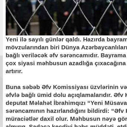
Yeni ilə sayılı günlər qaldı. Hazırda bay
mövzularından biri Dünya Azərbaycanlıları
bağlı veriləcək əfv sərəncamıdır. Bayrama
çox siyasi məhbusun azadlığa çıxacağına 
artırır.
Buna səbəb Əfv Komissiyası üzvlərinin və
əfvlə bağlı ümid dolu açıqlamalarıdır. Əfv
deputat Məlahət İbrahimqızı “Yeni Müsava
sərəncamının hazırlandığını bildirdi: “Əf
müraciətlər daxil olur. Məhbusun nəyə gö
almırıq. Sadəcə keçdiyi həbs müddəti, etd