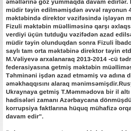
əməllərinə göz yummaqda davam edirlər. 
müdir təyin edilməmişdən əvvəl rayonun 4
məktəbində direktor vəzifəsində işləyən 
Fizuli məktəbin müəlliməsinə qarşı əxlaqsı
verdiyi üçün tutduğu vəzifədən azad edils
müdir təyin olunduqdan sonra Fizuli İbad
saylı tam orta məktəbinə direktor təyin etd
M.Vəliyevə arxalanaraq 2013-2014 -cü tədr
federasiyasına getmiş məktəbin müəlli
Təhminəni işdən azad etməmiş və adına də
əməkhaqqısını alaraq mənimsəmişdir.Rus
Ukraynaya getmiş T.Məmmədova bir il altı
hadisələri zamanı Azərbaycana dönmüşdür
korrupsiya faktlarına hüquq mühafizə orq
davam edir".