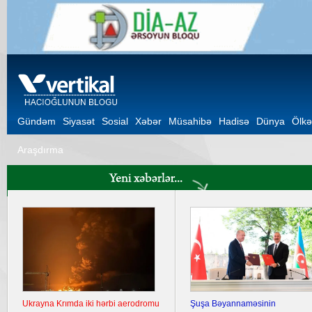
Gündəm
Siyasət
Sosial
Xəbər
Müsahibə
Hadisə
Dünya
Ölkə
Araşdırma
Ukrayna Krımda iki hərbi aerodromu
Şuşa Bəyannaməsinin