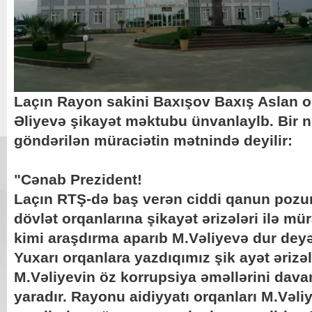
Laçın Rayon sakini Baxışov Baxış Aslan o
Əliyevə şikayət məktubu ünvanlaylb. Bir 
göndərilən müraciətin mətnində deyilir:
"Cənab Prezident!
Laçın RTŞ-də baş verən ciddi qanun pozunt
dövlət orqanlarına şikayət ərizələri ilə m
kimi araşdırma aparıb M.Vəliyevə dur deyən
Yuxarı orqanlara yazdıqımız şik ayət əriz
M.Vəliyevin öz korrupsiya əməllərini dav
yaradır. Rayonu aidiyyatı orqanları M.Vəl