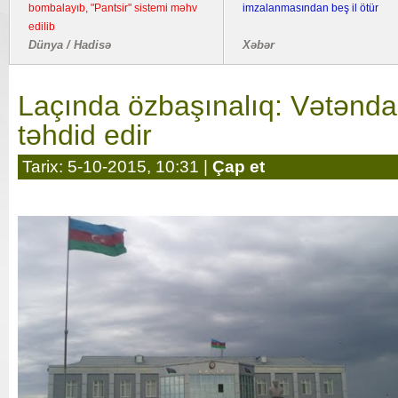
bombalayıb, "Pantsir" sistemi məhv
imzalanmasından beş il ötür
edilib
Dünya / Hadisə
Xəbər
Laçında özbaşınalıq: Vətənd
təhdid edir
Tarix: 5-10-2015, 10:31 |
Çap et