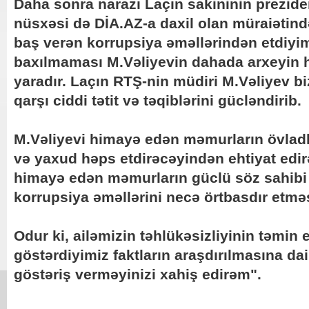
Daha sonra narazı Laçın sakininin prezid
nüsxəsi də DİA.AZ-a daxil olan müraiətind
baş verən korrupsiya əməllərindən etdiyim
baxılmaması M.Vəliyevin dahada arxeyin h
yaradır. Laçın RTŞ-nin müdiri M.Vəliyev b
qarşı ciddi tətit və təqiblərini gücləndirib.
M.Vəliyevi himayə edən məmurların övlad
və yaxud həps etdirəcəyindən ehtiyat edi
himayə edən məmurların güclü söz sahibi 
korrupsiya əməllərini necə örtbasdır etmə
Odur ki, ailəmizin təhlükəsizliyinin təmin
göstərdiyimiz faktların araşdırılmasına dai
göstəriş verməyinizi xahiş edirəm".