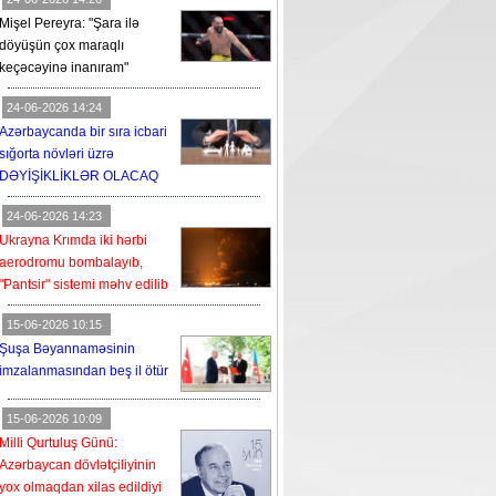
Mişel Pereyra: "Şara ilə
döyüşün çox maraqlı
keçəcəyinə inanıram"
24-06-2026 14:24
Azərbaycanda bir sıra icbari
sığorta növləri üzrə
DƏYİŞİKLİKLƏR OLACAQ
24-06-2026 14:23
Ukrayna Krımda iki hərbi
aerodromu bombalayıb,
"Pantsir" sistemi məhv edilib
15-06-2026 10:15
Şuşa Bəyannaməsinin
imzalanmasından beş il ötür
15-06-2026 10:09
Milli Qurtuluş Günü:
Azərbaycan dövlətçiliyinin
yox olmaqdan xilas edildiyi