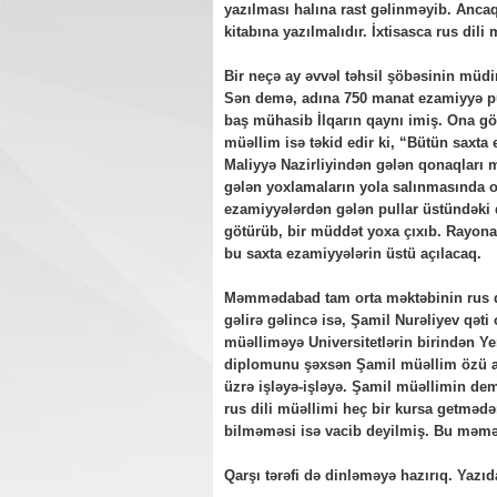
yazılması halına rast gəlinməyib. Anca
kitabına yazılmalıdır. İxtisasca rus dili
Bir neçə ay əvvəl təhsil şöbəsinin müdi
Sən demə, adına 750 manat ezamiyyə pu
baş mühasib İlqarın qaynı imiş. Ona gör
müəllim isə təkid edir ki, “Bütün saxta 
Maliyyə Nazirliyindən gələn qonaqları 
gələn yoxlamaların yola salınmasında o
ezamiyyələrdən gələn pullar üstündəki d
götürüb, bir müddət yoxa çıxıb. Rayona 
bu saxta ezamiyyələrin üstü açılacaq.
Məmmədabad tam orta məktəbinin rus dil
gəlirə gəlincə isə, Şamil Nurəliyev qəti
müəlliməyə Universitetlərin birindən Ye
diplomunu şəxsən Şamil müəllim özü al
üzrə işləyə-işləyə. Şamil müəllimin de
rus dili müəllimi heç bir kursa getmədən
bilməməsi isə vacib deyilmiş. Bu məmə
Qarşı tərəfi də dinləməyə hazırıq. Yazıda