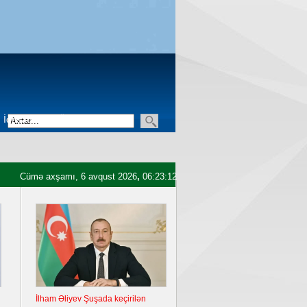
İqtisadiyyat
Üçüncü sektor
Cümə axşamı, 6 avqust 2026
,
06:23:13
İlham Əliyev Şuşada keçirilən