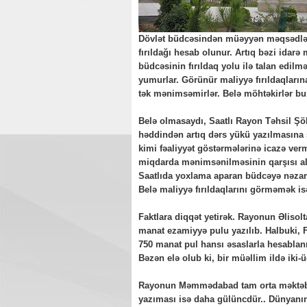
Dövlət büdcəsindən müəyyən məqsədlər 
fırıldağı hesab olunur. Artıq bəzi idarə
büdcəsinin fırıldaq yolu ilə talan edil
yumurlar. Görünür maliyyə fırıldaqlarına
tək mənimsəmirlər. Belə möhtəkirlər bu 
Belə olmasaydı, Saatlı Rayon Təhsil Şö
həddindən artıq dərs yükü yazılmasına ş
kimi fəaliyyət göstərmələrinə icazə ver
miqdarda mənimsənilməsinin qarşısı alı
Saatlıda yoxlama aparan büdcəyə nəza
Belə maliyyə fırıldaqlarını görməmək is
Faktlara diqqət yetirək. Rayonun Əliso
manat ezamiyyə pulu yazılıb. Halbuki,
750 manat pul hansı əsaslarla hesablanı
Bəzən elə olub ki, bir müəllim ildə iki-
Rayonun Məmmədabad tam orta məktəbinin
yazıması isə daha gülüncdür.. Dünyanın