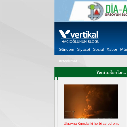
Gündəm
Siyasət
Sosial
Xəbər
Müs
Araşdırma
Ukrayna Krımda iki hərbi aerodromu