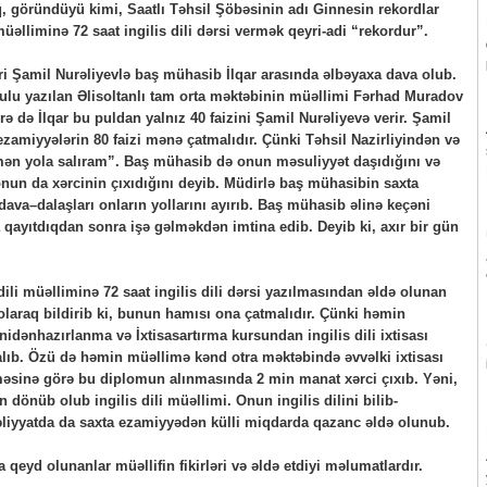
q, göründüyü kimi, Saatlı Təhsil Şöbəsinin adı Ginnesin rekordlar
 müəlliminə 72 saat ingilis dili dərsi vermək qeyri-adi “rekordur”.
ri Şamil Nurəliyevlə baş mühasib İlqar arasında əlbəyaxa dava olub.
lu yazılan Əlisoltanlı tam orta məktəbinin müəllimi Fərhad Muradov
ə də İlqar bu puldan yalnız 40 faizini Şamil Nurəliyevə verir. Şamil
ezamiyyələrin 80 faizi mənə çatmalıdır. Çünki Təhsil Nazirliyindən və
mən yola salıram”. Baş mühasib də onun məsuliyyət daşıdığını və
nun da xərcinin çıxıdığını deyib. Müdirlə baş mühasibin saxta
ava–dalaşları onların yollarını ayırıb. Baş mühasib əlinə keçəni
qayıtdıqdan sonra işə gəlməkdən imtina edib. Deyib ki, axır bir gün
i müəlliminə 72 saat ingilis dili dərsi yazılmasından əldə olunan
 olaraq bildirib ki, bunun hamısı ona çatmalıdır. Çünki həmin
nidənhazırlanma və İxtisasartırma kursundan ingilis dili ixtisası
ıb. Özü də həmin müəllimə kənd otra məktəbində əvvəlki ixtisası
məsinə görə bu diplomun alınmasında 2 min manat xərci çıxıb. Yəni,
 dönüb olub ingilis dili müəllimi. Onun ingilis dilini bilib-
liyyatda da saxta ezamiyyədən külli miqdarda qazanc əldə olunub.
 qeyd olunanlar müəllifin fikirləri və əldə etdiyi məlumatlardır.