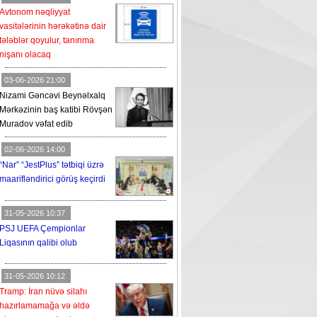
Avtonom nəqliyyat
vasitələrinin hərəkətinə dair
tələblər qoyulur, tanınma
nişanı olacaq
03-06-2026 21:00
Nizami Gəncəvi Beynəlxalq
Mərkəzinin baş katibi Rövşən
Muradov vəfat edib
02-06-2026 14:00
“Nar” “JestPlus” tətbiqi üzrə
maarifləndirici görüş keçirdi
31-05-2026 10:37
PSJ UEFA Çempionlar
Liqasının qalibi olub
31-05-2026 10:12
Tramp: İran nüvə silahı
hazırlamamağa və əldə