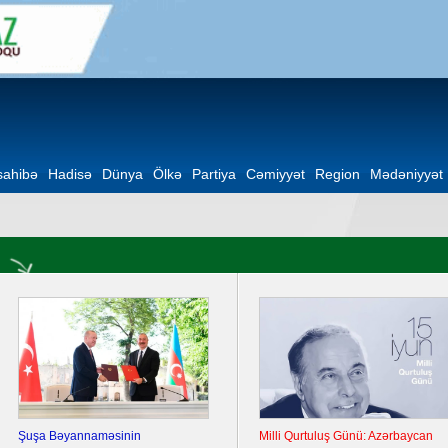
ahibə
Hadisə
Dünya
Ölkə
Partiya
Cəmiyyət
Region
Mədəniyyət
Şuşa Bəyannaməsinin
Milli Qurtuluş Günü: Azərbaycan