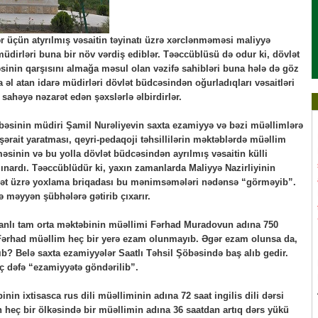
üçün atyrılmış vəsaitin təyinatı üzrə xərclənməməsi maliyyə
 müdirləri buna bir növ vərdiş ediblər. Təəccüblüsü də odur ki, dövlət
məsinin qarşısını almağa məsul olan vəzifə sahibləri buna hələ də göz
 əl atan idarə müdirləri dövlət büdcəsindən oğurladıqları vəsaitləri
sahəyə nəzarət edən şəxslərlə əlbirdirlər.
bəsinin müdiri Şamil Nurəliyevin saxta ezamiyyə və bəzi müəllimlərə
ərait yaratması, qeyri-pedaqoji təhsillilərin məktəblərdə müəllim
məsinin və bu yolla dövlət büdcəsindən ayrılmış vəsaitin külli
nardı. Təəccüblüdür ki, yaxın zamanlarda Maliyyə Nazirliyinin
rət üzrə yoxlama briqadası bu mənimsəmələri nədənsə “görməyib”.
ə məyyən şübhələrə gətirib çıxarır.
ltanlı tam orta məktəbinin müəllimi Fərhad Muradovun adına 750
 Fərhad müəllim heç bir yerə ezam olunmayıb. Əgər ezam olunsa da,
b? Belə saxta ezamiyyələr Saatlı Təhsil Şöbəsində baş alıb gedir.
üç dəfə “ezamiyyətə göndərilib”.
 ixtisasca rus dili müəlliminin adına 72 saat ingilis dili dərsi
 heç bir ölkəsində bir müəllimin adına 36 saatdan artıq dərs yükü