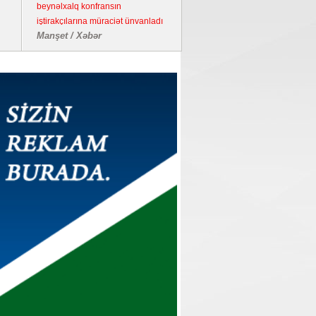
beynəlxalq konfransın
iştirakçılarına müraciət ünvanladı
Manşet / Xəbər