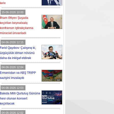
tarix
15-06-2026 10:00
İlham Əliyev Şuşada
keçirilən beynəlxalq
konfransın iştirakçılarına
müraciət ünvanladı
04-06-2026 12:15
Fərid Qayıbov: Çalışırıq ki,
üzgüçülük idman növünü
daha da inkişaf etdirək
04-06-2026 12:04
Ermənistan və ABŞ TRIPP
sazişini imzalayıb
04-06-2026 12:03
Bakıda Milli Qurtuluş Gününə
həsr olunan konsert
keçiriləcək
04-06-2026 12:02