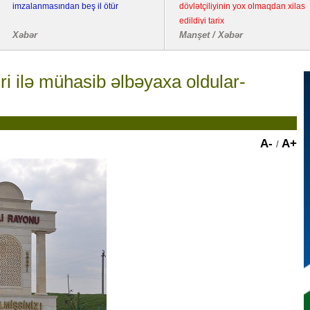
imzalanmasından beş il ötür
dövlətçiliyinin yox olmaqdan xilas
edildiyi tarix
Xəbər
Manşet / Xəbər
ri ilə mühasib əlbəyaxa oldular-
A-
A+
/