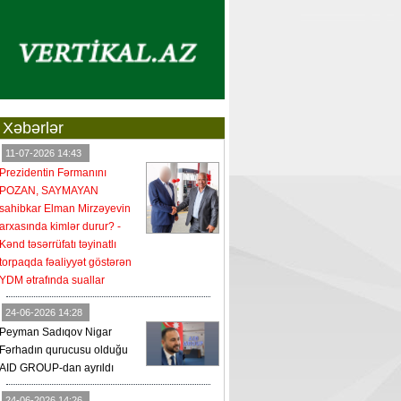
Xəbərlər
11-07-2026 14:43
Prezidentin Fərmanını
POZAN, SAYMAYAN
sahibkar Elman Mirzəyevin
arxasında kimlər durur? -
Kənd təsərrüfatı təyinatlı
torpaqda fəaliyyət göstərən
YDM ətrafında suallar
24-06-2026 14:28
Peyman Sadıqov Nigar
Fərhadın qurucusu olduğu
AID GROUP-dan ayrıldı
24-06-2026 14:26