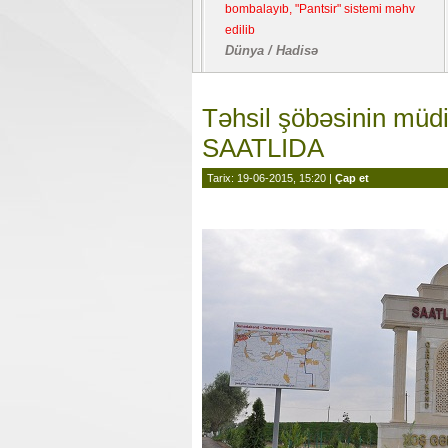
bombalayıb, "Pantsir" sistemi məhv
edilib
Dünya / Hadisə
Təhsil şöbəsinin müdi
SAATLIDA
Tarix: 19-06-2015, 15:20 |
Çap et