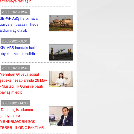
etməməyə razılaşıb
28-05-2026 08:37
SEPAH ABŞ hərbi hava
qüvvələri bazasını hədəf
aldığını açıqlayıb
28-05-2026 08:34
KİV: ABŞ İrandakı hərbi
obyektə zərbə endirib
28-05-2026 08:32
Mehriban Əliyeva sosial
şəbəkə hesablarında 28 May
- Müstəqillik Günü ilə bağlı
paylaşım edib
08-05-2026 14:36
Tanınmış iş adamını
şərləyənlərə
MƏHKƏMƏDƏN ŞOK
ZƏRBƏ - İLGİNC FAKTLAR...