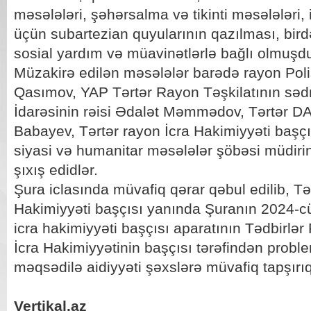
məsələləri, şəhərsalma və tikinti məsələləri
üçün subartezian quyularının qazılması, bird
sosial yardım və müavinətlərlə bağlı olmuşdu
Müzakirə edilən məsələlər barədə rayon Poliş
Qasımov, YAP Tərtər Rayon Təşkilatının sədri
İdarəsinin rəisi Ədalət Məmmədov, Tərtər D
Babayev, Tərtər rayon İcra Hakimiyyəti başçı
siyasi və humanitar məsələlər şöbəsi müdiri
şıxış edidlər.
Şura iclasında müvafiq qərar qəbul edilib, Tə
Hakimiyyəti başçısı yanında Şuranın 2024-cü 
icra hakimiyyəti başçısı aparatının Tədbirlər 
İcra Hakimiyyətinin başçısı tərəfindən proble
məqsədilə aidiyyəti şəxslərə müvafiq tapşırıql
Vertikal.az