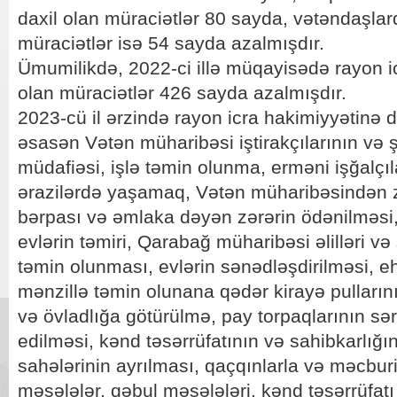
daxil olan müraciətlər 80 sayda, vətəndaşlard
müraciətlər isə 54 sayda azalmışdır.
Ümumilikdə, 2022-ci illə müqayisədə rayon ic
olan müraciətlər 426 sayda azalmışdır.
2023-cü il ərzində rayon icra hakimiyyətinə d
əsasən Vətən müharibəsi iştirakçılarının və şə
müdafiəsi, işlə təmin olunma, erməni işğalç
ərazilərdə yaşamaq, Vətən müharibəsindən z
bərpası və əmlaka dəyən zərərin ödənilməsi
evlərin təmiri, Qarabağ müharibəsi əlilləri və 
təmin olunması, evlərin sənədləşdirilməsi, eh
mənzillə təmin olunana qədər kirayə pulları
və övladlığa götürülmə, pay torpaqlarının s
edilməsi, kənd təsərrüfatının və sahibkarlığı
sahələrinin ayrılması, qaçqınlarla və məcburi
məsələlər, qəbul məsələləri, kənd təsərrüfatı