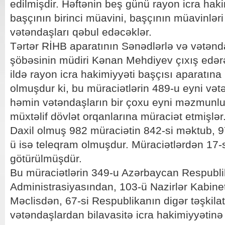
edilmişdir. Həftənin beş günü rayon icra haki
başçının birinci müavini, başçının müavinləri
vətəndaşları qəbul edəcəklər.
Tərtər RİHB aparatının Sənədlərlə və vətəndaş
şöbəsinin müdiri Kənan Mehdiyev çıxış edərək
ildə rayon icra hakimiyyəti başçısı aparatına
olmuşdur ki, bu müraciətlərin 489-u eyni vətə
həmin vətəndaşların bir çoxu eyni məzmunlu 
müxtəlif dövlət orqanlarına müraciət etmişlər
Daxil olmuş 982 müraciətin 842-si məktub, 9
ü isə teleqram olmuşdur. Müraciətlərdən 17-
götürülmüşdür.
Bu müraciətlərin 349-u Azərbaycan Respublik
Administrasiyasından, 103-ü Nazirlər Kabineti
Məclisdən, 67-si Respublikanın digər təşkilat
vətəndaşlardan bilavasitə icra hakimiyyətin