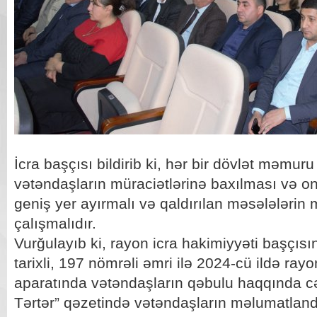
İcra başçısı bildirib ki, hər bir dövlət məmuru
vətəndaşların müraciətlərinə baxılması və o
geniş yer ayırmalı və qaldırılan məsələlərin
çalışmalıdır.
Vurğulayıb ki, rayon icra hakimiyyəti başçısı
tarixli, 197 nömrəli əmri ilə 2024-cü ildə ray
aparatında vətəndaşların qəbulu haqqında cə
Tərtər” qəzetində vətəndaşların məlumatland