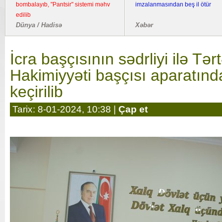
bombalayıb, "Pantsir" sistemi məhv
imzalanmasından beş il ötür
edilib
Dünya / Hadisə
Xəbər
İcra başçısının sədrliyi ilə Tə
Hakimiyyəti başçısı aparatında
keçirilib
Tarix: 8-01-2024, 10:38 |
Çap et