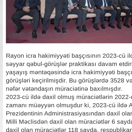
Rayon icra hakimiyyəti başçısının 2023-cü ild
səyyar qəbul-görüşlər praktikası davam etdiri
yaşayış məntəqəsində icra hakimiyyəti başçı
görüşləri keçirilmişdir. Bu görüşlərdə 3528 v
nəfər vətəndaşın müraciətinə baxılmışdır.
2023-cü ildə daxil olmuş müraciətlərin 2022-ci
zamanı müəyyən olmuşdur ki, 2023-cü ildə 
Prezidentinin Administrasiyasından daxil ola
Milli Məclisdən daxil olan müraciətlər 6 sayd
daxil olan müraciətlər 118 sayda, respublikan