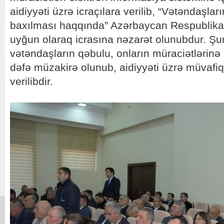
aidiyyəti üzrə icraçılara verilib, “Vətəndaşlar
baxılması haqqında” Azərbaycan Respublika
uyğun olaraq icrasına nəzarət olunubdur. Şu
vətəndaşların qəbulu, onların müraciətlərinə
dəfə müzakirə olunub, aidiyyəti üzrə müvafiq 
verilibdir.