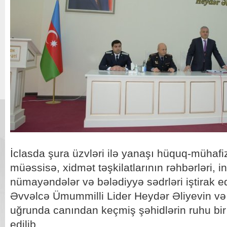
İclasda şura üzvləri ilə yanaşı hüquq-mühafiz
müəssisə, xidmət təşkilatlarının rəhbərləri, in
nümayəndələr və bələdiyyə sədrləri iştirak ed
Əvvəlcə Ümummilli Lider Heydər Əliyevin və 
uğrunda canından keçmiş şəhidlərin ruhu bir
edilib.