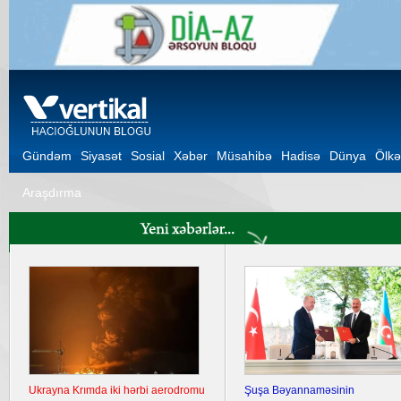
Gündəm
Siyasət
Sosial
Xəbər
Müsahibə
Hadisə
Dünya
Ölkə
Araşdırma
Ukrayna Krımda iki hərbi aerodromu
Şuşa Bəyannaməsinin