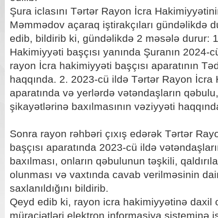
Şura iclasını Tərtər Rayon İcra Hakimiyyəti
Məmmədov açaraq iştirakçıları gündəlikdə du
edib, bildirib ki, gündəlikdə 2 məsələ durur: 
Hakimiyyəti başçısı yanında Şuranın 2024-cü 
rayon İcra hakimiyyəti başçısı aparatının Təd
haqqında. 2. 2023-cü ildə Tərtər Rayon İcra 
aparatında və yerlərdə vətəndaşların qəbulu, o
şikayətlərinə baxılmasının vəziyyəti haqqınd
Sonra rayon rəhbəri çıxış edərək Tərtər Rayo
başçısı aparatında 2023-cü ildə vətəndaşları
baxılması, onların qəbulunun təşkili, qaldırıl
olunması və vaxtında cavab verilməsinin da
saxlanıldığını bildirib.
Qeyd edib ki, rayon icra hakimiyyətinə daxil
müraciətləri elektron informasiya sisteminə i