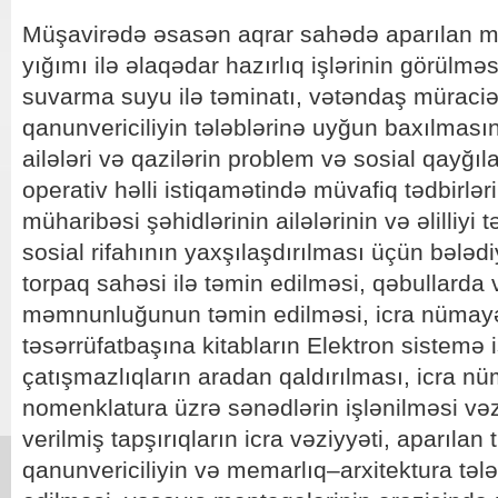
Müşavirədə əsasən aqrar sahədə aparılan m
yığımı ilə əlaqədar hazırlıq işlərinin görülməs
suvarma suyu ilə təminatı, vətəndaş müraci
qanunvericiliyin tələblərinə uyğun baxılmas
ailələri və qazilərin problem və sosial qayğıl
operativ həlli istiqamətində müvafiq tədbirlə
müharibəsi şəhidlərinin ailələrinin və əlilliyi t
sosial rifahının yaxşılaşdırılması üçün bələd
torpaq sahəsi ilə təmin edilməsi, qəbullarda
məmnunluğunun təmin edilməsi, icra nümayə
təsərrüfatbaşına kitabların Elektron sistemə i
çatışmazlıqların aradan qaldırılması, icra n
nomenklatura üzrə sənədlərin işlənilməsi vəz
verilmiş tapşırıqların icra vəziyyəti, aparılan 
qanunvericiliyin və memarlıq–arxitektura təl