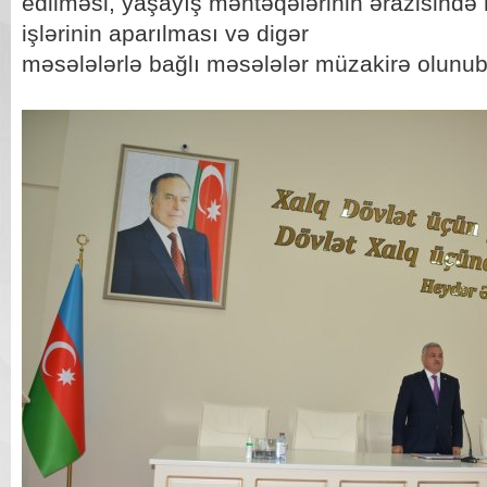
edilməsi, yaşayış məntəqələrinin ərazisində
işlərinin aparılması və digər
məsələlərlə bağlı məsələlər müzakirə olunub