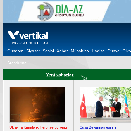
Gündəm
Siyasət
Sosial
Xəbər
Müsahibə
Hadisə
Dünya
Ölkə
Araşdırma
Ukrayna Krımda iki hərbi aerodromu
Şuşa Bəyannaməsinin