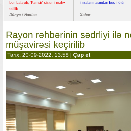
bombalayıb, "Pantsir" sistemi məhv
imzalanmasından beş il ötür
edilib
Dünya / Hadisə
Xəbər
Rayon rəhbərinin sədrliyi ilə 
müşavirəsi keçirilib
Tarix: 20-09-2022, 13:58 |
Çap et