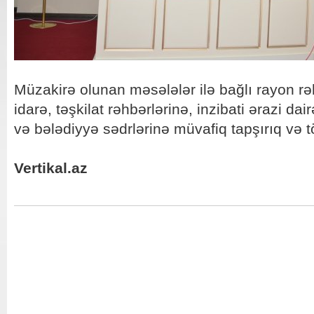
Müzakirə olunan məsələlər ilə bağlı rayon rəh
idarə, təşkilat rəhbərlərinə, inzibati ərazi d
və bələdiyyə sədrlərinə müvafiq tapşırıq və tö
Vertikal.az