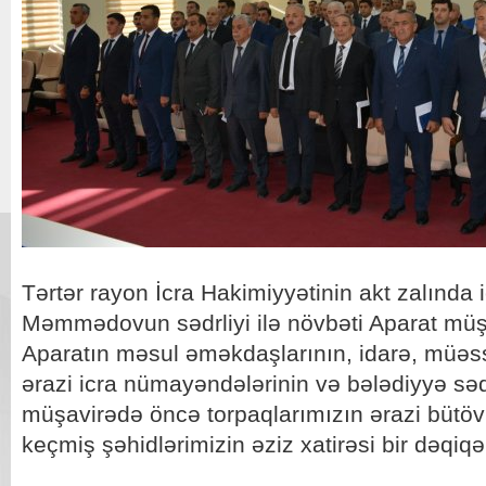
Tərtər rayon İcra Hakimiyyətinin akt zalında
Məmmədovun sədrliyi ilə növbəti Aparat müşav
Aparatın məsul əməkdaşlarının, idarə, müəssə
ərazi icra nümayəndələrinin və bələdiyyə sədrl
müşavirədə öncə torpaqlarımızın ərazi bütö
keçmiş şəhidlərimizin əziz xatirəsi bir dəqiqəl