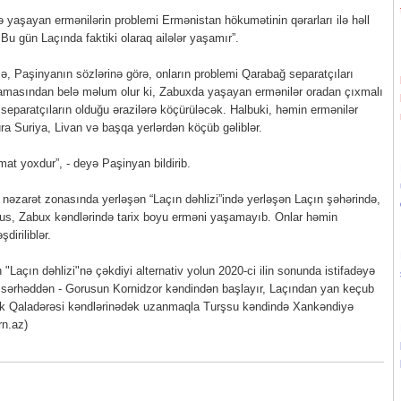
 yaşayan ermənilərin problemi Ermənistan hökumətinin qərarları ilə həll
. Bu gün Laçında faktiki olaraq ailələr yaşamır”.
, Paşinyanın sözlərinə görə, onların problemi Qarabağ separatçıları
qlamasından belə məlum olur ki, Zabuxda yaşayan ermənilər oradan çıxmalı
 separatçıların olduğu ərazilərə köçürüləcək. Halbuki, həmin ermənilər
ra Suriya, Livan və başqa yerlərdən köçüb gəliblər.
at yoxdur”, - deyə Paşinyan bildirib.
 nəzarət zonasında yerləşən “Laçın dəhlizi”ində yerləşən Laçın şəhərində,
us, Zabux kəndlərində tarix boyu erməni yaşamayıb. Onlar həmin
diriliblər.
Laçın dəhlizi"nə çəkdiyi alternativ yolun 2020-ci ilin sonunda istifadəyə
nla sərhəddən - Gorusun Kornidzor kəndindən başlayır, Laçından yan keçub
k Qaladərəsi kəndlərinədək uzanmaqla Turşsu kəndində Xankəndiyə
rn.az)