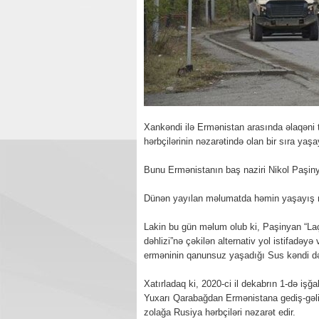
Xankəndi ilə Ermənistan arasında əlaqəni t
hərbçilərinin nəzarətində olan bir sıra yaş
Bunu Ermənistanın baş naziri Nikol Paşiny
Dünən yayılan məlumatda həmin yaşayış mən
Lakin bu gün məlum olub ki, Paşinyan “Laç
dəhlizi”nə çəkilən alternativ yol istifadəy
erməninin qanunsuz yaşadığı Sus kəndi də
Xatırladaq ki, 2020-ci il dekabrın 1-də iş
Yuxarı Qarabağdan Ermənistana gediş-gəliş
zolağa Rusiya hərbçiləri nəzarət edir.