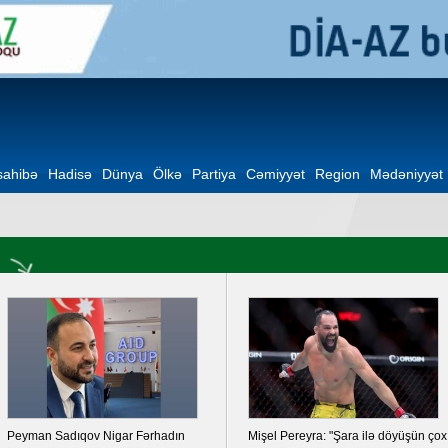
ahibə
Hadisə
Dünya
Ölkə
Partiya
Cəmiyyət
Region
Mədəniyyət
Peyman Sadıqov Nigar Fərhadın
Mişel Pereyra: "Şara ilə döyüşün çox