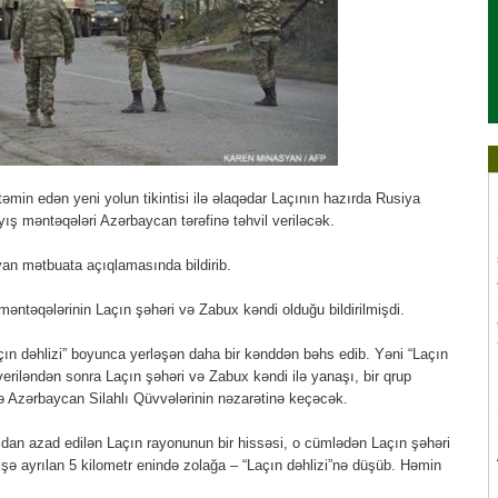
əmin edən yeni yolun tikintisi ilə əlaqədar Laçının hazırda Rusiya
ayış məntəqələri Azərbaycan tərəfinə təhvil veriləcək.
an mətbuata açıqlamasında bildirib.
təqələrinin Laçın şəhəri və Zabux kəndi olduğu bildirilmişdi.
ın dəhlizi” boyunca yerləşən daha bir kənddən bəhs edib. Yəni “Laçın
ə veriləndən sonra Laçın şəhəri və Zabux kəndi ilə yanaşı, bir qrup
 Azərbaycan Silahlı Qüvvələrinin nəzarətinə keçəcək.
ğaldan azad edilən Laçın rayonunun bir hissəsi, o cümlədən Laçın şəhəri
ə ayrılan 5 kilometr enində zolağa – “Laçın dəhlizi”nə düşüb. Həmin