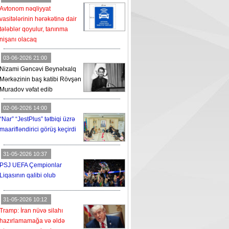
Avtonom nəqliyyat
vasitələrinin hərəkətinə dair
tələblər qoyulur, tanınma
nişanı olacaq
03-06-2026 21:00
Nizami Gəncəvi Beynəlxalq
Mərkəzinin baş katibi Rövşən
Muradov vəfat edib
02-06-2026 14:00
“Nar” “JestPlus” tətbiqi üzrə
maarifləndirici görüş keçirdi
31-05-2026 10:37
PSJ UEFA Çempionlar
Liqasının qalibi olub
31-05-2026 10:12
Tramp: İran nüvə silahı
hazırlamamağa və əldə