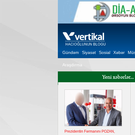
Gündəm
Siyasət
Sosial
Xəbər
Müs
Araşdırma
Prezidentin Fərmanını POZAN,