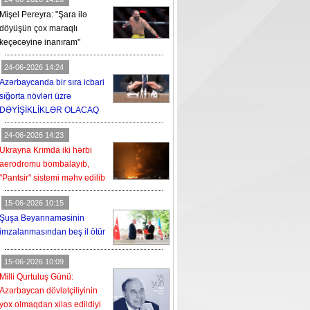
Mişel Pereyra: "Şara ilə
döyüşün çox maraqlı
keçəcəyinə inanıram"
24-06-2026 14:24
Azərbaycanda bir sıra icbari
sığorta növləri üzrə
DƏYİŞİKLİKLƏR OLACAQ
24-06-2026 14:23
Ukrayna Krımda iki hərbi
aerodromu bombalayıb,
"Pantsir" sistemi məhv edilib
15-06-2026 10:15
Şuşa Bəyannaməsinin
imzalanmasından beş il ötür
15-06-2026 10:09
Milli Qurtuluş Günü:
Azərbaycan dövlətçiliyinin
yox olmaqdan xilas edildiyi