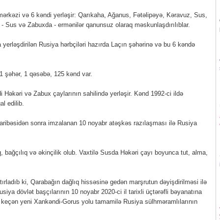
 mərkəzi və 6 kəndi yerləşir: Qarıkaha, Ağanus, Fətəlipəyə, Kəravuz, Sus,
 - Sus və Zabuxda - ermənilər qanunsuz olaraq məskunlaşdırılıblar.
a yerləşdirilən Rusiya hərbçiləri hazırda Laçın şəhərinə və bu 6 kəndə
1 şəhər, 1 qəsəbə, 125 kənd var.
Həkəri və Zabux çaylarının sahilində yerləşir. Kənd 1992-ci ildə
l edilib.
aribəsidən sonra imzalanan 10 noyabr atəşkəs razılaşması ilə Rusiya
, bağçılıq və əkinçilik olub. Vaxtilə Susda Həkəri çayı boyunca tut, alma,
ırladıb ki, Qarabağın dağlıq hissəsinə gedən marşrutun dəyişdirilməsi ilə
iya dövlət başçılarının 10 noyabr 2020-ci il tarixli üçtərəfli bəyanatına
 keçən yeni Xankəndi-Gorus yolu tamamilə Rusiya sülhməramlılarının