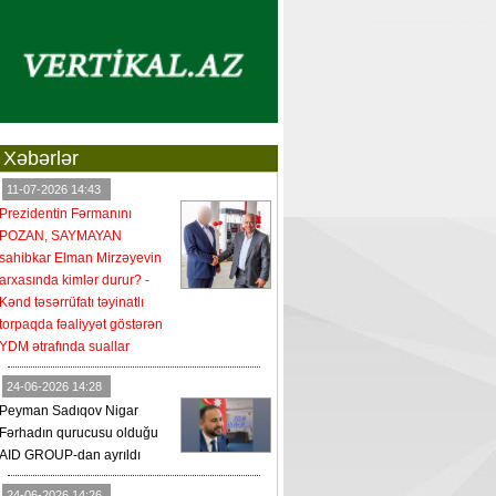
Xəbərlər
11-07-2026 14:43
Prezidentin Fərmanını
POZAN, SAYMAYAN
sahibkar Elman Mirzəyevin
arxasında kimlər durur? -
Kənd təsərrüfatı təyinatlı
torpaqda fəaliyyət göstərən
YDM ətrafında suallar
24-06-2026 14:28
Peyman Sadıqov Nigar
Fərhadın qurucusu olduğu
AID GROUP-dan ayrıldı
24-06-2026 14:26