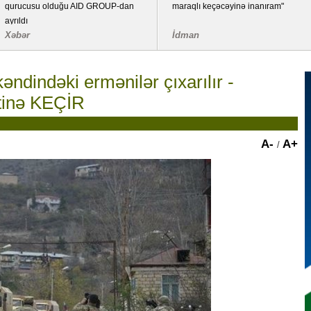
qurucusu olduğu AID GROUP-dan
maraqlı keçəcəyinə inanıram"
ayrıldı
Xəbər
İdman
əndindəki ermənilər çıxarılır -
tinə KEÇİR
A-
A+
/