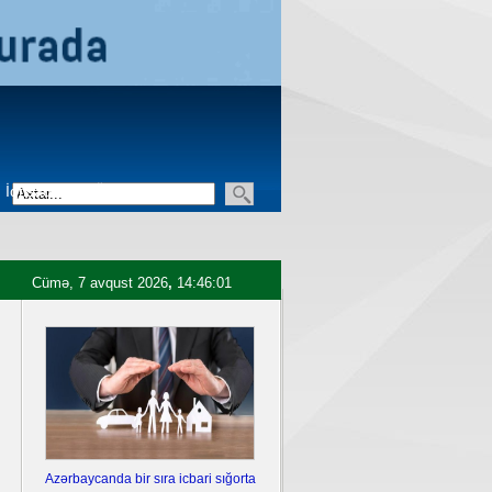
İqtisadiyyat
Üçüncü sektor
Cümə, 7 avqust 2026
,
14:46:02
Azərbaycanda bir sıra icbari sığorta
Ukrayna Krımda iki hərbi aero