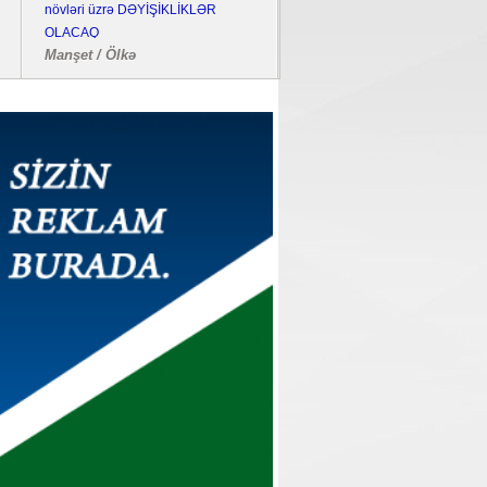
növləri üzrə DƏYİŞİKLİKLƏR
bombalayıb, "Pantsir" sistemi 
OLACAQ
edilib
Manşet / Ölkə
Dünya / Hadisə