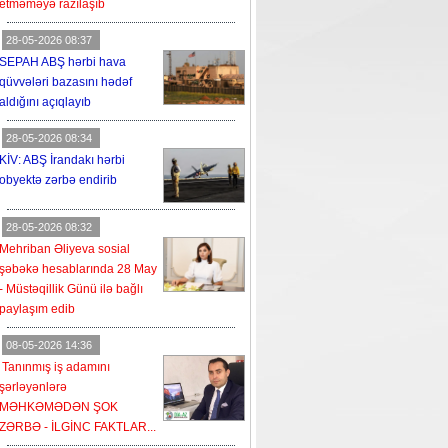
etməməyə razılaşıb
28-05-2026 08:37
SEPAH ABŞ hərbi hava
qüvvələri bazasını hədəf
aldığını açıqlayıb
28-05-2026 08:34
KİV: ABŞ İrandakı hərbi
obyektə zərbə endirib
28-05-2026 08:32
Mehriban Əliyeva sosial
şəbəkə hesablarında 28 May
- Müstəqillik Günü ilə bağlı
paylaşım edib
08-05-2026 14:36
Tanınmış iş adamını
şərləyənlərə
MƏHKƏMƏDƏN ŞOK
ZƏRBƏ - İLGİNC FAKTLAR...