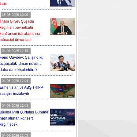
tarix
15-06-2026 10:00
İlham Əliyev Şuşada
keçirilən beynəlxalq
konfransın iştirakçılarına
müraciət ünvanladı
04-06-2026 12:15
Fərid Qayıbov: Çalışırıq ki,
üzgüçülük idman növünü
daha da inkişaf etdirək
04-06-2026 12:04
Ermənistan və ABŞ TRIPP
sazişini imzalayıb
04-06-2026 12:03
Bakıda Milli Qurtuluş Gününə
həsr olunan konsert
keçiriləcək
04-06-2026 12:02