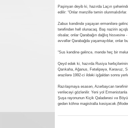
Paşinyan deyib ki, hazırda Laçın şəhərində
edilir: “Onlar mənzillə təmin olunmalıdırlar
Zabux kəndində yaşayan ermənilərə gəlincə
tərəfindən həll olunacaq. Baş nazirin açı
olsalar, onlar Qarabağın dağlıq hissəsinə -
əvvəllər Qarabağda yaşamayıblar, onlar bu
“Sus kəndinə gəlincə, məndə heç bir məlum
Qeyd edək ki, hazırda Rusiya hərbçilərinin
Qarıkaha, Ağanus, Fətəlipəyə, Kəravuz, S
ərazilərə 1992-ci ildəki işğaldan sonra yerləş
Razılaşmaya əsasən, Azərbaycan tərəfinin "
veriləcəyi gözlənilir. Yeni yol Ermənista
Şuşa rayonunun Kiçik Qaladərəsi və Böyü
gedən köhnə magistralla kəsişəcək.(Mode