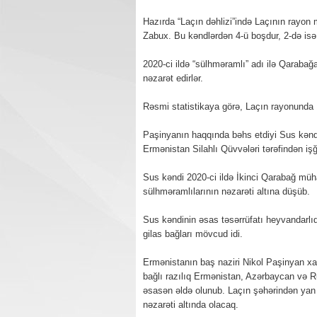
Hazırda “Laçın dəhlizi”ində Laçının rayon
Zabux. Bu kəndlərdən 4-ü boşdur, 2-də isə
2020-ci ildə “sülhməramlı” adı ilə Qarabağ
nəzarət edirlər.
Rəsmi statistikaya görə, Laçın rayonunda 
Paşinyanın haqqında bəhs etdiyi Sus kəndi 
Ermənistan Silahlı Qüvvələri tərəfindən işğa
Sus kəndi 2020-ci ildə İkinci Qarabağ müh
sülhməramlılarının nəzarəti altına düşüb.
Sus kəndinin əsas təsərrüfatı heyvandarlıq
gilas bağları mövcud idi.
Ermənistanın baş naziri Nikol Paşinyan xat
bağlı razılıq Ermənistan, Azərbaycan və Rus
əsasən əldə olunub. Laçın şəhərindən yan
nəzarəti altında olacaq.