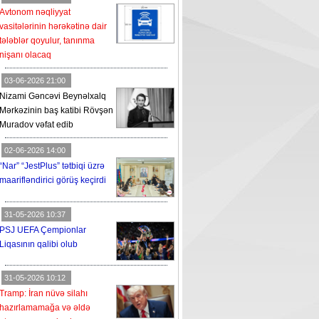
Avtonom nəqliyyat
vasitələrinin hərəkətinə dair
tələblər qoyulur, tanınma
nişanı olacaq
03-06-2026 21:00
Nizami Gəncəvi Beynəlxalq
Mərkəzinin baş katibi Rövşən
Muradov vəfat edib
02-06-2026 14:00
“Nar” “JestPlus” tətbiqi üzrə
maarifləndirici görüş keçirdi
31-05-2026 10:37
PSJ UEFA Çempionlar
Liqasının qalibi olub
31-05-2026 10:12
Tramp: İran nüvə silahı
hazırlamamağa və əldə