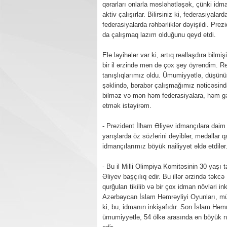
qərarları onlarla məsləhətləşək, çünki idma
aktiv çalışırlar. Bilirsiniz ki, federasiyal
federasiyalarda rəhbərliklər dəyişildi. Pr
da çalışmaq lazım olduğunu qeyd etdi.
Elə layihələr var ki, artıq reallaşdıra bilmi
bir il ərzində mən də çox şey öyrəndim. Reg
tanışlıqlarımız oldu. Ümumiyyətlə, düşünürə
şəklində, bərabər çalışmağımız nəticəsind
bilməz və mən həm federasiyalara, həm gən
etmək istəyirəm.
- Prezident İlham Əliyev idmançılara daim
yarışlarda öz sözlərini deyiblər, medallar
idmançılarımız böyük nailiyyət əldə etdilər. 
- Bu il Milli Olimpiya Komitəsinin 30 yaşı
Əliyev başçılıq edir. Bu illər ərzində təkc
qurğuları tikilib və bir çox idman növləri i
Azərbaycan İslam Həmrəyliyi Oyunları, müx
ki, bu, idmanın inkişafıdır. Son İslam Hə
ümumiyyətlə, 54 ölkə arasında ən böyük 