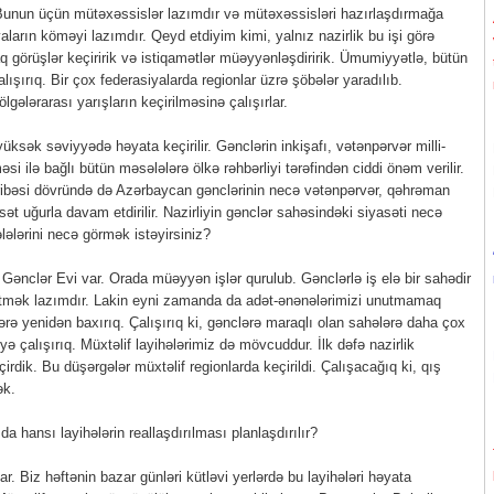
. Bunun üçün mütəxəssislər lazımdır və mütəxəssisləri hazırlaşdırmağa
ların köməyi lazımdır. Qeyd etdiyim kimi, yalnız nazirlik bu işi görə
q görüşlər keçiririk və istiqamətlər müəyyənləşdiririk. Ümumiyyətlə, bütün
ışırıq. Bir çox federasiyalarda regionlar üzrə şöbələr yaradılıb.
gələrarası yarışların keçirilməsinə çalışırlar.
üksək səviyyədə həyata keçirilir. Gənclərin inkişafı, vətənpərvər milli-
si ilə bağlı bütün məsələlərə ölkə rəhbərliyi tərəfindən ciddi önəm verilir.
ibəsi dövründə də Azərbaycan gənclərinin necə vətənpərvər, qəhrəman
ət uğurla davam etdirilir. Nazirliyin gənclər sahəsindəki siyasəti necə
ələrini necə görmək istəyirsiniz?
 Gənclər Evi var. Orada müəyyən işlər qurulub. Gənclərlə iş elə bir sahədir
getmək lazımdır. Lakin eyni zamanda da adət-ənənələrimizi unutmamaq
ərə yenidən baxırıq. Çalışırıq ki, gənclərə maraqlı olan sahələrə daha çox
 çalışırıq. Müxtəlif layihələrimiz də mövcuddur. İlk dəfə nazirlik
irdik. Bu düşərgələr müxtəlif regionlarda keçirildi. Çalışacağıq ki, qış
ək.
a hansı layihələrin reallaşdırılması planlaşdırılır?
ar. Biz həftənin bazar günləri kütləvi yerlərdə bu layihələri həyata