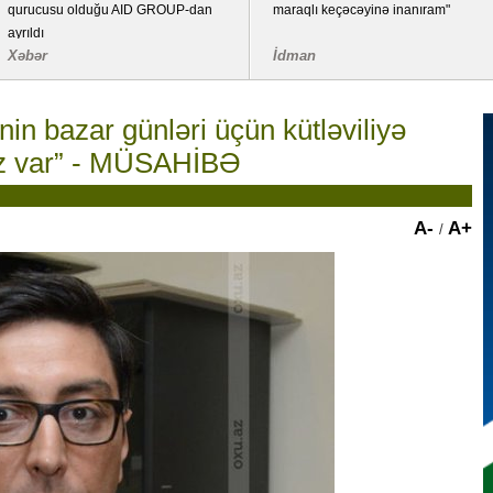
qurucusu olduğu AID GROUP-dan
maraqlı keçəcəyinə inanıram"
ayrıldı
Xəbər
İdman
in bazar günləri üçün kütləviliyə
iz var” - MÜSAHİBƏ
A-
A+
/