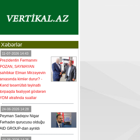
Xəbərlər
11-07-2026 14:43
Prezidentin Fərmanını
POZAN, SAYMAYAN
sahibkar Elman Mirzəyevin
arxasında kimlər durur? -
Kənd təsərrüfatı təyinatlı
torpaqda fəaliyyət göstərən
YDM ətrafında suallar
24-06-2026 14:28
Peyman Sadıqov Nigar
Fərhadın qurucusu olduğu
AID GROUP-dan ayrıldı
24-06-2026 14:26