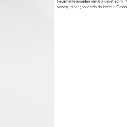
keçirməklə insanları idmana dəvət edirik. Mü
yanaşı, digər şəhərlərdə də keçirilir. Gələ