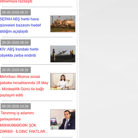
etməməyə razılaşıb
28-05-2026 08:37
SEPAH ABŞ hərbi hava
qüvvələri bazasını hədəf
aldığını açıqlayıb
28-05-2026 08:34
KİV: ABŞ İrandakı hərbi
obyektə zərbə endirib
28-05-2026 08:32
Mehriban Əliyeva sosial
şəbəkə hesablarında 28 May
- Müstəqillik Günü ilə bağlı
paylaşım edib
08-05-2026 14:36
Tanınmış iş adamını
şərləyənlərə
MƏHKƏMƏDƏN ŞOK
ZƏRBƏ - İLGİNC FAKTLAR...