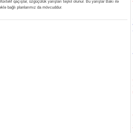
xtəlif qaçışlar, üzgüçülük yarışları təşkil olunur. Bu yarışlar Bakı ilə
cəklə bağlı planlarımız da mövcuddur.