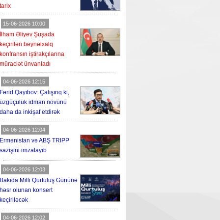
tarix
15-06-2026 10:00
İlham Əliyev Şuşada
keçirilən beynəlxalq
konfransın iştirakçılarına
müraciət ünvanladı
04-06-2026 12:15
Fərid Qayıbov: Çalışırıq ki,
üzgüçülük idman növünü
daha da inkişaf etdirək
04-06-2026 12:04
Ermənistan və ABŞ TRIPP
sazişini imzalayıb
04-06-2026 12:03
Bakıda Milli Qurtuluş Gününə
həsr olunan konsert
keçiriləcək
04-06-2026 12:02