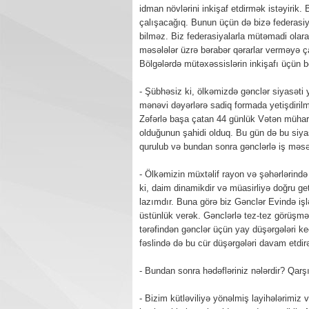
idman növlərini inkişaf etdirmək istəyirik
çalışacağıq. Bunun üçün də bizə federasiya
bilməz. Biz federasiyalarla mütəmadi olara
məsələlər üzrə bərabər qərarlar verməyə çal
Bölgələrdə mütəxəssislərin inkişafı üçün böl
- Şübhəsiz ki, ölkəmizdə gənclər siyasəti y
mənəvi dəyərlərə sadiq formada yetişdirilmə
Zəfərlə başa çatan 44 günlük Vətən mühar
olduğunun şahidi olduq. Bu gün də bu siyas
qurulub və bundan sonra gənclərlə iş məsəl
- Ölkəmizin müxtəlif rayon və şəhərlərində
ki, daim dinamikdir və müasirliyə doğru 
lazımdır. Buna görə biz Gənclər Evində işl
üstünlük verək. Gənclərlə tez-tez görüşməyə
tərəfindən gənclər üçün yay düşərgələri keç
fəslində də bu cür düşərgələri davam etdir
- Bundan sonra hədəfləriniz nələrdir? Qarşıd
- Bizim kütləviliyə yönəlmiş layihələrimiz v