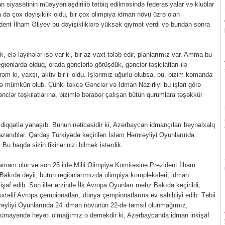
n siyasətinin müəyyənləşdirilib tətbiq edilməsində federasiyalar və klublar
arda da çox dəyişiklik oldu, bir çox olimpiya idman növü üzrə olan
ezident İlham Əliyev bu dəyişikliklərə yüksək qiymət verdi və bundan sonra
şik, elə layihələr isə var ki, bir az vaxt tələb edir, planlarımız var. Amma bu
ionlarda olduq, orada gənclərlə görüşdük, gənclər təşkilatları ilə
m ki, yaxşı, aktiv bir il oldu. İşlərimiz uğurlu olubsa, bu, bizim komanda
ə mümkün olub. Çünki təkcə Gənclər və İdman Nazirliyi bu işləri görə
clər təşkilatlarına, bizimlə bərabər çalışan bütün qurumlara təşəkkür
 diqqətlə yanaşıb. Bunun nəticəsidir ki, Azərbaycan idmançıları beynəlxalq
 qazanıblar. Qardaş Türkiyədə keçirilən İslam Həmrəyliyi Oyunlarında
Bu haqda sizin fikirlərinizi bilmək istərdik.
 tamam olur və son 25 ildə Milli Olimpiya Komitəsinə Prezident İlham
ə Bakıda deyil, bütün regionlarımızda olimpiya kompleksləri, idman
nkişaf edib. Son illər ərzində İlk Avropa Oyunları məhz Bakıda keçirildi,
təlif Avropa çempionatları, dünya çempionatlarına ev sahibliyi edib. Təbii
mrəyliyi Oyunlarında 24 idman növünün 22-də təmsil olunmağımız,
nümayəndə heyəti olmağımız o deməkdir ki, Azərbaycanda idman inkişaf