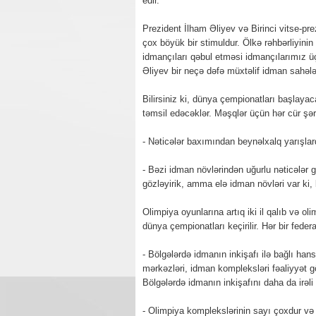
edir.
Prezident İlham Əliyev və Birinci vitse-pr
çox böyük bir stimuldur. Ölkə rəhbərliyini
idmançıları qəbul etməsi idmançılarımız ü
Əliyev bir neçə dəfə müxtəlif idman sahələ
Bilirsiniz ki, dünya çempionatları başlaya
təmsil edəcəklər. Məşqlər üçün hər cür şəra
- Nəticələr baxımından beynəlxalq yarışlar
- Bəzi idman növlərindən uğurlu nəticələr g
gözləyirik, amma elə idman növləri var ki, b
Olimpiya oyunlarına artıq iki il qalıb və o
dünya çempionatları keçirilir. Hər bir fede
- Bölgələrdə idmanın inkişafı ilə bağlı han
mərkəzləri, idman kompleksləri fəaliyyət gö
Bölgələrdə idmanın inkişafını daha da irəli
- Olimpiya komplekslərinin sayı çoxdur və 