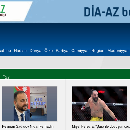
ahibə
Hadisə
Dünya
Ölkə
Partiya
Cəmiyyət
Region
Mədəniyyət
Peyman Sadıqov Nigar Fərhadın
Mişel Pereyra: "Şara ilə döyüşün çox