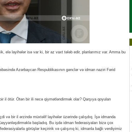
işik, elə layihələr isə var ki, bir az vaxt tələb edir, planlarımız var. Amma bu
ibəsində Azərbaycan Respublikasının gənclər və idman naziri Fərid
ir il ötür. Ötən bir ili necə qiymətləndirmək olar? Qarşıya qoyulan
di və bir il ərzində müxtəlif layihələr üzərində çalışdıq. İşə idmanda
üəyyənləşdirməklə başladıq. Bu işdə idman federasiyaları bizə çox
ederasiyalarla görüşlər keçiririk və çalışırıq ki, idmanla bağlı verdiyimiz