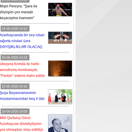
Mişel Pereyra: "Şara ilə
döyüşün çox maraqlı
keçəcəyinə inanıram"
24-06-2026 14:24
Azərbaycanda bir sıra icbari
sığorta növləri üzrə
DƏYİŞİKLİKLƏR OLACAQ
24-06-2026 14:23
Ukrayna Krımda iki hərbi
aerodromu bombalayıb,
"Pantsir" sistemi məhv edilib
15-06-2026 10:15
Şuşa Bəyannaməsinin
imzalanmasından beş il ötür
15-06-2026 10:09
Milli Qurtuluş Günü:
Azərbaycan dövlətçiliyinin
yox olmaqdan xilas edildiyi