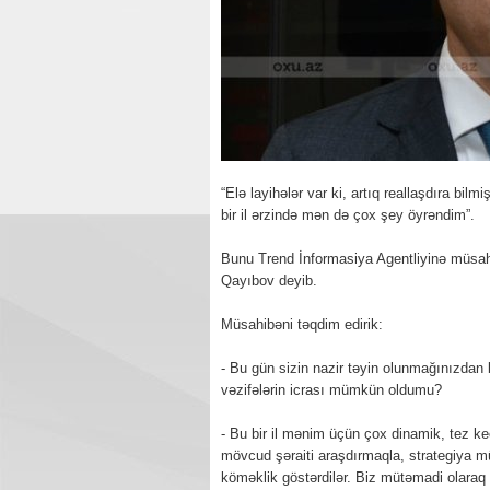
“Elə layihələr var ki, artıq reallaşdıra bilm
bir il ərzində mən də çox şey öyrəndim”.
Bunu Trend İnformasiya Agentliyinə müsah
Qayıbov deyib.
Müsahibəni təqdim edirik:
- Bu gün sizin nazir təyin olunmağınızdan b
vəzifələrin icrası mümkün oldumu?
- Bu bir il mənim üçün çox dinamik, tez keç
mövcud şəraiti araşdırmaqla, strategiya m
köməklik göstərdilər. Biz mütəmadi olaraq f