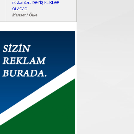
növləri üzrə DƏYİŞİKLİKLƏR
bombalayıb, "Pantsir" sistemi 
OLACAQ
edilib
Manşet / Ölkə
Dünya / Hadisə