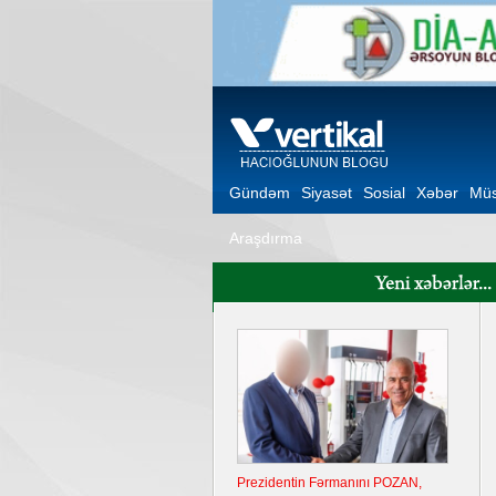
Gündəm
Siyasət
Sosial
Xəbər
Müs
Araşdırma
Prezidentin Fərmanını POZAN,