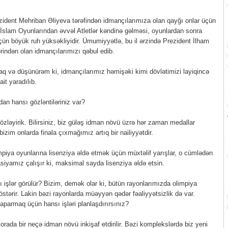
ezident Mehriban Əliyeva tərəfindən idmançılarımıza olan qayğı onlar üçün
n İslam Oyunlarından əvvəl Atletlər kəndinə gəlməsi, oyunlardan sonra
çün böyük ruh yüksəkliyidir. Ümumiyyətlə, bu il ərzində Prezident İlham
rindən olan idmançılarımızı qəbul edib.
caq və düşünürəm ki, idmançılarımız həmişəki kimi dövlətimizi layiqincə
it yaradılıb.
dan hansı gözləntiləriniz var?
özləyirik. Bilirsiniz, biz güləş idman növü üzrə hər zaman medallar
izim onlarda finala çıxmağımız artıq bir nailiyyətdir.
limpiya oyunlarına lisenziya əldə etmək üçün müxtəlif yarışlar, o cümlədən
rasiyamız çalışır ki, maksimal sayda lisenziya əldə etsin.
sı işlər görülür? Bizim, demək olar ki, bütün rayonlarımızda olimpiya
stərir. Lakin bəzi rayonlarda müəyyən qədər fəaliyyətsizlik də var.
 aparmaq üçün hansı işləri planlaşdırırsınız?
orada bir neçə idman növü inkişaf etdirilir. Bəzi komplekslərdə biz yeni