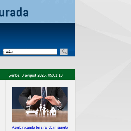
İqtisadiyyat
Üçüncü sektor
Şənbə, 8 avqust 2026
,
05:01:14
Azərbaycanda bir sıra icbari sığorta
Ukrayna Krımda iki hərbi aero