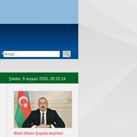
İqtisadiyyat
Üçüncü sektor
Şənbə, 8 avqust 2026
,
00:20:15
İlham Əliyev Şuşada keçirilən