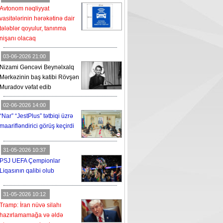
Avtonom nəqliyyat
vasitələrinin hərəkətinə dair
tələblər qoyulur, tanınma
nişanı olacaq
03-06-2026 21:00
Nizami Gəncəvi Beynəlxalq
Mərkəzinin baş katibi Rövşən
Muradov vəfat edib
02-06-2026 14:00
“Nar” “JestPlus” tətbiqi üzrə
maarifləndirici görüş keçirdi
31-05-2026 10:37
PSJ UEFA Çempionlar
Liqasının qalibi olub
31-05-2026 10:12
Tramp: İran nüvə silahı
hazırlamamağa və əldə