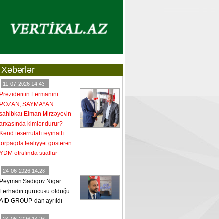
Xəbərlər
11-07-2026 14:43
Prezidentin Fərmanını
POZAN, SAYMAYAN
sahibkar Elman Mirzəyevin
arxasında kimlər durur? -
Kənd təsərrüfatı təyinatlı
torpaqda fəaliyyət göstərən
YDM ətrafında suallar
24-06-2026 14:28
Peyman Sadıqov Nigar
Fərhadın qurucusu olduğu
AID GROUP-dan ayrıldı
24-06-2026 14:26