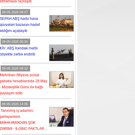
etməməyə razılaşıb
28-05-2026 08:37
SEPAH ABŞ hərbi hava
qüvvələri bazasını hədəf
aldığını açıqlayıb
28-05-2026 08:34
KİV: ABŞ İrandakı hərbi
obyektə zərbə endirib
28-05-2026 08:32
Mehriban Əliyeva sosial
şəbəkə hesablarında 28 May
- Müstəqillik Günü ilə bağlı
paylaşım edib
08-05-2026 14:36
Tanınmış iş adamını
şərləyənlərə
MƏHKƏMƏDƏN ŞOK
ZƏRBƏ - İLGİNC FAKTLAR...