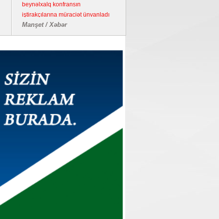
beynəlxalq konfransın
iştirakçılarına müraciət ünvanladı
Manşet / Xəbər