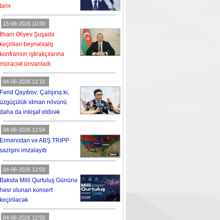
tarix
15-06-2026 10:00
İlham Əliyev Şuşada
keçirilən beynəlxalq
konfransın iştirakçılarına
müraciət ünvanladı
04-06-2026 12:15
Fərid Qayıbov: Çalışırıq ki,
üzgüçülük idman növünü
daha da inkişaf etdirək
04-06-2026 12:04
Ermənistan və ABŞ TRIPP
sazişini imzalayıb
04-06-2026 12:03
Bakıda Milli Qurtuluş Gününə
həsr olunan konsert
keçiriləcək
04-06-2026 12:02