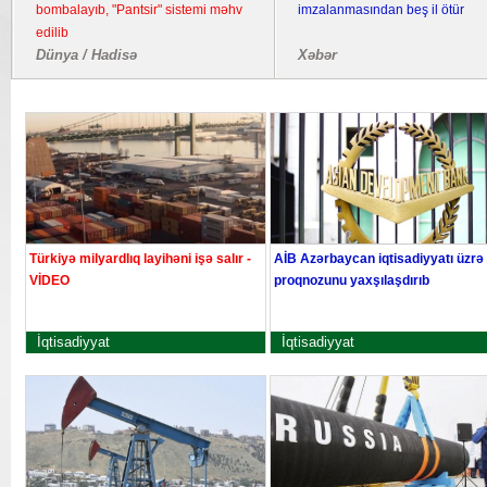
bombalayıb, "Pantsir" sistemi məhv
imzalanmasından beş il ötür
edilib
Dünya / Hadisə
Xəbər
Türkiyə milyardlıq layihəni işə salır -
AİB Azərbaycan iqtisadiyyatı üzrə
VİDEO
proqnozunu yaxşılaşdırıb
İqtisadiyyat
İqtisadiyyat