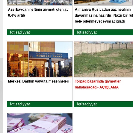
Azərbaycan neftinin qiyməti ötən ay
Almaniya Rusiyadan qaz nəqlinin
0,4% artıb
dayanmasına hazırdır: Nazir bir ru
belə ödənməyəcəyini açıqladı
İqtisadiyyat
İqtisadiyyat
Mərkəzi Bankın valyuta məzənnələri
Torpaq bazarında qiymətlər
bahalaşacaq - AÇIQLAMA
İqtisadiyyat
İqtisadiyyat