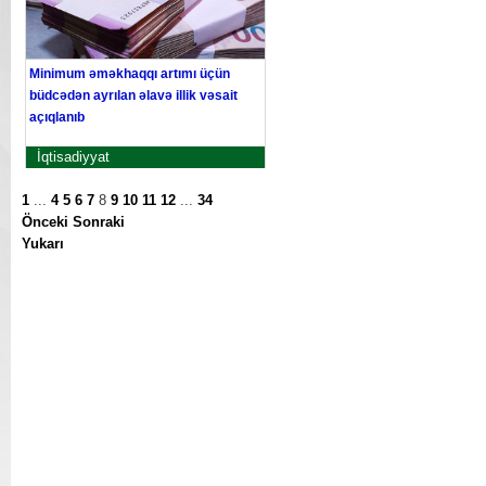
Minimum əməkhaqqı artımı üçün
büdcədən ayrılan əlavə illik vəsait
açıqlanıb
İqtisadiyyat
1
...
4
5
6
7
8
9
10
11
12
...
34
Önceki
Sonraki
Yukarı