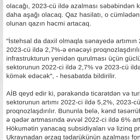
olacağı, 2023-cü ildə azalması səbəbindən ka
daha aşağı olacaq. Qaz hasilatı, o cümlədən
olunan qazın həcmi artacaq.
"İstehsal da daxil olmaqla sənayedə artımın 
2023-cü ildə 2,7%-ə enəcəyi proqnozlaşdırıl
infrastrukturun yenidən qurulması üçün güclü i
sektorunun 2022-ci ildə 2,7% və 2023-cü il
kömək edəcək", - hesabatda bildirilir.
AİB qeyd edir ki, pərakəndə ticarətdən və tu
sektorunun artımı 2022-ci ildə 5,2%, 2023-cü
proqnozlaşdırılır. Bununla belə, kənd təsərrü
ə qədər artmasında əvvəl 2022-ci ildə 6% arta
Hökumətin yanacaq subsidiyaları və lizinq p
Ukraynadan ərzaq tədarükünün azalması fon