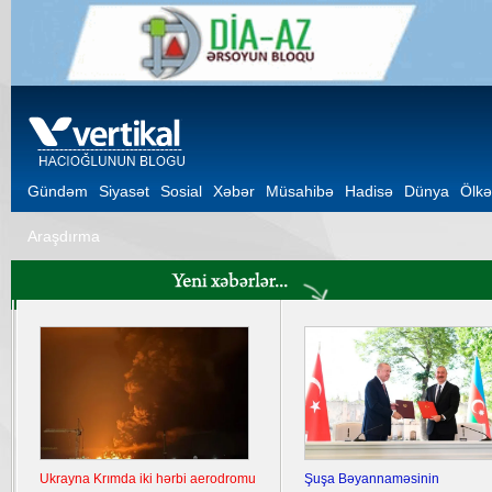
Gündəm
Siyasət
Sosial
Xəbər
Müsahibə
Hadisə
Dünya
Ölkə
Araşdırma
Ukrayna Krımda iki hərbi aerodromu
Şuşa Bəyannaməsinin