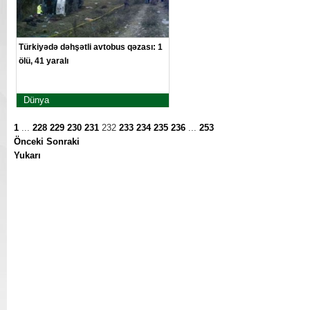
Türkiyədə dəhşətli avtobus qəzası: 1
ölü, 41 yaralı
Dünya
1
...
228
229
230
231
232
233
234
235
236
...
253
Önceki
Sonraki
Yukarı