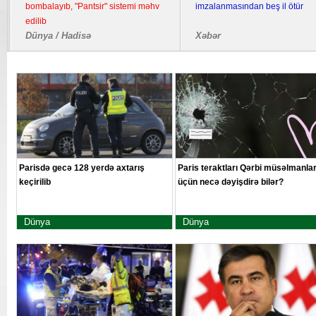
bombalayıb, "Pantsir" sistemi məhv
imzalanmasından beş il ötür
edilib
Dünya / Hadisə
Xəbər
Parisdə gecə 128 yerdə axtarış
Paris teraktları Qərbi müsəlmanla
keçirilib
üçün necə dəyişdirə bilər?
Dünya
Dünya