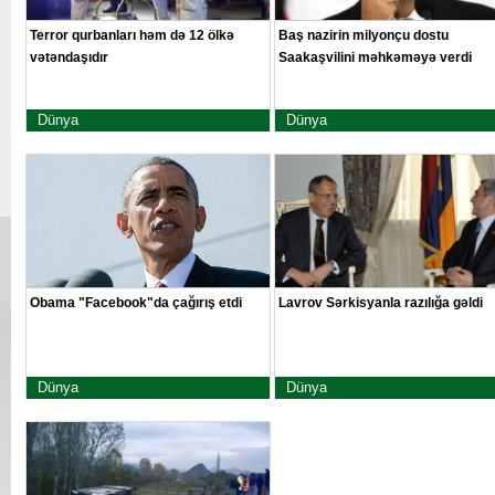
Terror qurbanları həm də 12 ölkə
Baş nazirin milyonçu dostu
vətəndaşıdır
Saakaşvilini məhkəməyə verdi
Dünya
Dünya
Obama "Facebook"da çağırış etdi
Lavrov Sərkisyanla razılığa gəldi
Dünya
Dünya