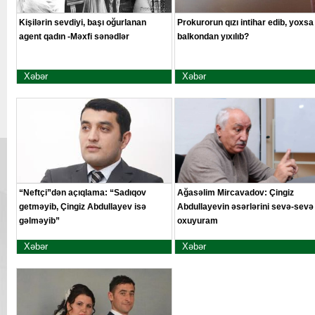
Kişilərin sevdiyi, başı oğurlanan
Prokurorun qızı intihar edib, yoxsa
agent qadın -Məxfi sənədlər
balkondan yıxılıb?
Xəbər
Xəbər
“Neftçi”dən açıqlama: “Sadıqov
Ağasəlim Mircavadov: Çingiz
getməyib, Çingiz Abdullayev isə
Abdullayevin əsərlərini sevə-sevə
gəlməyib”
oxuyuram
Xəbər
Xəbər