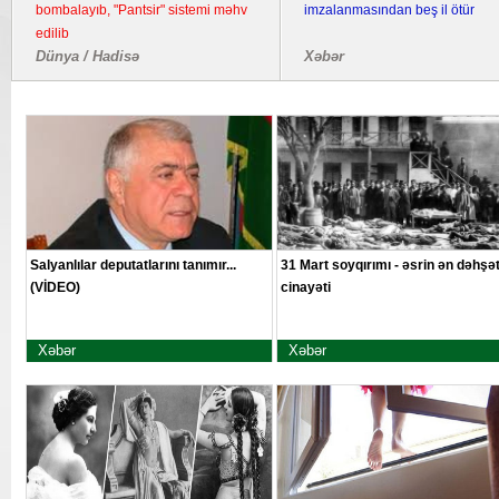
bombalayıb, "Pantsir" sistemi məhv
imzalanmasından beş il ötür
edilib
Dünya / Hadisə
Xəbər
Salyanlılar deputatlarını tanımır...
31 Mart soyqırımı - əsrin ən dəhşət
(VİDEO)
cinayəti
Xəbər
Xəbər