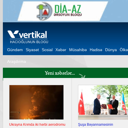
Gündəm
Siyasət
Sosial
Xəbər
Müsahibə
Hadisə
Dünya
Ölkə
Araşdırma
Ukrayna Krımda iki hərbi aerodromu
Şuşa Bəyannaməsinin