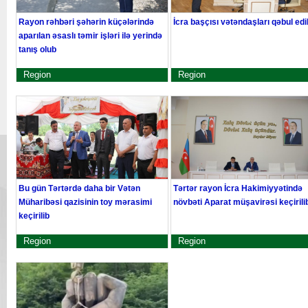
Rayon rəhbəri şəhərin küçələrində
İcra başçısı vətəndaşları qəbul edi
aparılan əsaslı təmir işləri ilə yerində
tanış olub
Region
Region
Bu gün Tərtərdə daha bir Vətən
Tərtər rayon İcra Hakimiyyətində
Müharibəsi qazisinin toy mərasimi
növbəti Aparat müşavirəsi keçirili
keçirilib
Region
Region