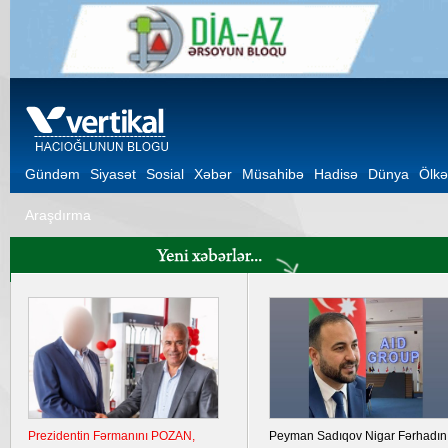
Gündəm
Siyasət
Sosial
Xəbər
Müsahibə
Hadisə
Dünya
Ölkə
Araşdırma
Ukrayna Krımda iki hərbi aerodromu
Şuşa Bəyannaməsinin