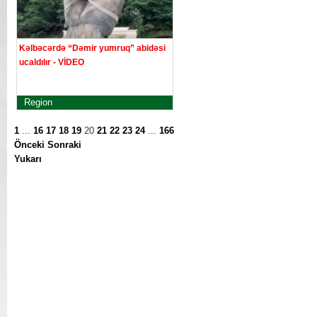
Kəlbəcərdə “Dəmir yumruq” abidəsi
ucaldılır - VİDEO
Region
1
...
16
17
18
19
20
21
22
23
24
...
166
Önceki
Sonraki
Yukarı