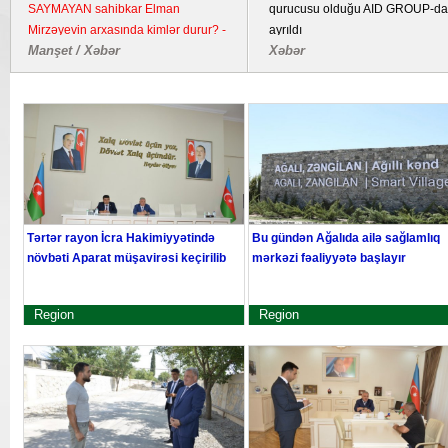
bombalayıb, "Pantsir" sistemi məhv
imzalanmasından beş il ötür
edilib
Dünya / Hadisə
Xəbər
Tərtər rayon İcra Hakimiyyətində
Bu gündən Ağalıda ailə sağlamlıq
növbəti Aparat müşavirəsi keçirilib
mərkəzi fəaliyyətə başlayır
Region
Region